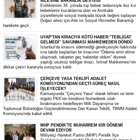
AİLESİNE BAKANLIK DESTEĞİ
​Evliliklerinin 34. yılında tüp bebek tedavisiyle ikiz kız
bebeklerini kucaklarına alan ve Anıtkabir
ziyaretleriyle sosyal medyada büyük beğeni toplayan
Doğan ailesi için Aile ve Sosyal Hizmetler Bakanlığı
harekete geçti.
UYAP'TAN KİRACIYA KÖTÜ HABER:''TEBLİGAT
GELMEDİ'' SAVUNMASI MAHKEMEDEN DÖNDÜ
​İstanbul’da kirasını ödemediği gerekçesiyle hakkında
icra takibi başlatılan bir kiracının “Ödeme emri elime
ulaşmadı, takipten geç haberdar oldum” diyerek
yaptığı usulsüz tebligat itirazı, İstinaf Mahkemesi’nin
dikkat çekici kararıyla sonuçsuz kaldı.
ÇERÇEVE YASA TEKLİFİ ADALET
KOMİSYONU'NDAN GEÇTİ:SÜREÇ NASIL
İŞLEYECEK?
​Kamuoyunda "Çerçeve Yasa" olarak bilinen ve terör
örgütü PKK'nin kendisini feshederek silah
bırakmasını hedefleyen Milli Dayanışma ve
Toplumsal Bütünlüğün Güçlendirilmesine Dair Kanun Teklifi, TBMM Adalet
Komisyonu'nda kabul edildi.
MHP PENDİK'TE MUHARREM KIR DÖNEMİ
DEVAM EDİYOR
​Milliyetçi Hareket Partisi (MHP) Pendik İlçe