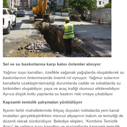
Sel ve su baskınlarına karşı kalıcı önlemler alınıyor
Yağmur suyu kanalları, özellikle sağanak yağışlarda oluşabilecek su
baskınlarının önlenmesinde önemli rol oynuyor. Yağmur sularının
kanallarla uzaklaştırılamadığı durumlarda cadde ve sokaklarda su
birikintileri oluşabiliyor, yaya ve araç trafiği olumsuz etkilenebiliyor.
Ayrıca düşük kotlu yapılarda su baskını riski ortaya çıkabiliyor.
Kapsamlı temizlik çalışmaları yürütülüyor
İlçenin farklı mahallelerinde ihtiyaç duyulan noktalarda yeni kanal
imalatları gerçekleştirilirken mevcut altyapının bakım ve temizliği de
düzenli olarak sürdürülüyor. Belediye ekipleri, “Kombine Temizlik
Aracı” ile yağmur suyu kanalları ve mazgallarda kapsamlı temizlik