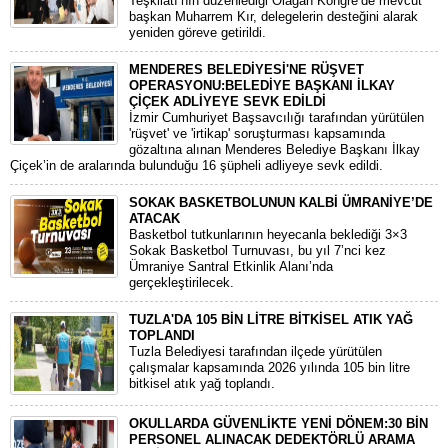
Teşkilatı’nın düzenlediği Olağan Kongre’de mevcut
başkan Muharrem Kır, delegelerin desteğini alarak
yeniden göreve getirildi.
MENDERES BELEDİYESİ'NE RÜŞVET
OPERASYONU:BELEDİYE BAŞKANI İLKAY
ÇİÇEK ADLİYEYE SEVK EDİLDİ
​İzmir Cumhuriyet Başsavcılığı tarafından yürütülen
'rüşvet' ve 'irtikap' soruşturması kapsamında
gözaltına alınan Menderes Belediye Başkanı İlkay
Çiçek’in de aralarında bulunduğu 16 şüpheli adliyeye sevk edildi.
SOKAK BASKETBOLUNUN KALBİ ÜMRANİYE’DE
ATACAK
Basketbol tutkunlarının heyecanla beklediği 3×3
Sokak Basketbol Turnuvası, bu yıl 7’nci kez
Ümraniye Santral Etkinlik Alanı’nda
gerçekleştirilecek.
TUZLA'DA 105 BİN LİTRE BİTKİSEL ATIK YAĞ
TOPLANDI
Tuzla Belediyesi tarafından ilçede yürütülen
çalışmalar kapsamında 2026 yılında 105 bin litre
bitkisel atık yağ toplandı.
OKULLARDA GÜVENLİKTE YENİ DÖNEM:30 BİN
PERSONEL ALINACAK DEDEKTÖRLÜ ARAMA