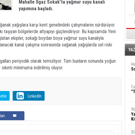
Mahalle
Ilgaz Sokak’
ta yağmur suyu kanalı
yapımına başladı.
ağanak yağışlara karşı kent genelindeki çalışmalarını sürdürüyor.
iski taşıyan bölgelerde altyapıyı güçlendiriyor. Bu kapsamda Yeni
şlatan ekipler, sokağı boydan boya yağmur suyu kanalıyla
nacak kanal çalışma sonrasında sağanak yağışlarda sel riski
E
YA
galları periyodik olarak temizliyor. Tüm bunların sonunda yoğun
He
 sıkıntı minimuma indirilmiş oluyor.
So
Ca
“T
etle
LinkedIn
Y
Ya
arı
Ki
S