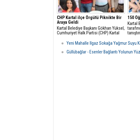
CHP Kartal ilçe Örgütü Piknikte Bir
150 Öğ
Araya Geldi
Kartal 
Kartal Belediye Başkanı Gökhan Yüksel,
tarafın
Cumhuriyet Halk Partisi (CHP) Kartal
tanıştı
İlçe Başkanlığı tarafından Kartal'ın
Spor Ok
Yakacık Mahallesi'ndeki Aydos
tamaml
Yeni Mahalle Ilgaz Sokağa Yağmur Suyu K
Ormanı'nda düzenlenen, "Kartal'da
madalya
yeniden" ve "İstanbul'da Yeni Bir
Güllübağlar - Esenler Bağlantı Yolunun Y
Başlangıç" sloganlı pikniğe katıldı.