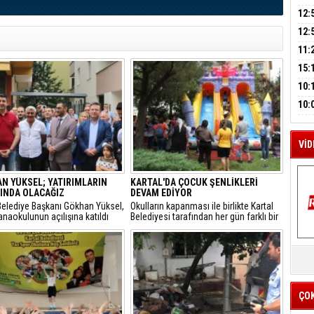
A
AÇI
12:
VE 
BAŞ
12:
M
GAZ
11:
A
ARK
GEL
15:
SUÇ
ÇOC
10:
BAŞ
10:
AĞB
OTO
HAY
VİD
N YÜKSEL; YATIRIMLARIN
KARTAL'DA ÇOCUK ŞENLİKLERİ
INDA OLACAĞIZ
DEVAM EDİYOR
Belediye Başkanı Gökhan Yüksel,
Okulların kapanması ile birlikte Kartal
naokulunun açılışına katıldı
Belediyesi tarafından her gün farklı bir
mahalleye kurulan “Mahallede Şenlik
Var” panayırı, ilçede yaşayan
K
çocukların yaz tatiline renk ve eğlence
Y
katmaya devam ediyor.
İZ
ÇO