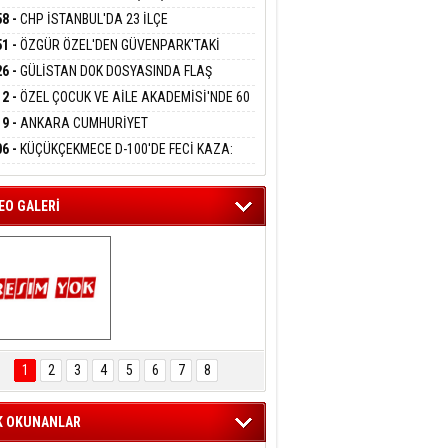
DANMAK
KLAMASI:''KIRMIZI ÇİZGİMİZ ŞEHİT AİLELERİ
58 -
CHP İSTANBUL'DA 23 İLÇE
GAZİLERİMİZİN HASSASİYETİDİR''
KANLIĞI'NDA ATAMALAR GERÇEKLEŞTİ
51 -
ÖZGÜR ÖZEL'DEN GÜVENPARK'TAKİ
eltem Kaynas
İLERE DESTEK:''SONUÇ ALANA KADAR
26 -
GÜLİSTAN DOK DOSYASINDA FLAŞ
FFETMEYECEĞİM!
ANIZDAYIZ''
İŞME: 2 DALGIÇ DELİL KARARTMA
12 -
ÖZEL ÇOCUK VE AİLE AKADEMİSİ'NDE 60
LAMASIYLA TUTUTKLANDI
UĞA HİZMET VERİLDİ
19 -
ANKARA CUMHURİYET
SAVCILIĞINDAN ÖZGÜR ÖZEL VE VELİ
06 -
KÜÇÜKÇEKMECE D-100'DE FECİ KAZA:
ABA HAKKINDA FEZLEKE
MOBİL İETT OTOBÜSÜNE ÇARPTI 3 KİŞİ
ATINI KAYBETTİ
EO GALERİ
ARTAL ENGELSİZ 
AŞAM FESTİVALİ 
1
2
3
4
5
6
7
8
KONSERİ 
LEYİCİLERİ MEST 
ETTİ
K OKUNANLAR