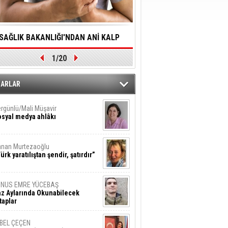
SAĞLIK BAKANLIĞI'NDAN ANİ KALP
YALNIZLIK YAŞLI BİREY
1/20
DURMALARINA HIZLI MÜDAHALE
SORUNLARA NEDEN OL
DİLMESİNE YÖNELİK ÖNLENMESİ İÇİN
ZARLAR
ÖNEMLİ ADIM
rgünlü/Mali Müşavir
syal medya ahlâkı
nan Murtezaoğlu
ürk yaratılıştan şendir, şatırdır”
UNUS EMRE YÜCEBAŞ
z Aylarında Okunabilecek
taplar
İBEL ÇEÇEN