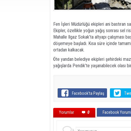
Fen İşleri Müdürlüğü ekipleri ani bastıran s
Ekipler, özellikle yoğun yağış sonrası sel r
Mahalle Ilgaz Sokak’ta altyapı çalışması ba
döşemeye başladı. Kısa süre içinde tamamla
ortadan kalkacak.
Öte yandan belediye ekipleri şehirdeki maz
yağışlarda Pendik’te yaşanabilecek olası bir
Facebook'ta Paylaş
Twe
Yorumlar
0
Facebook Yoruml