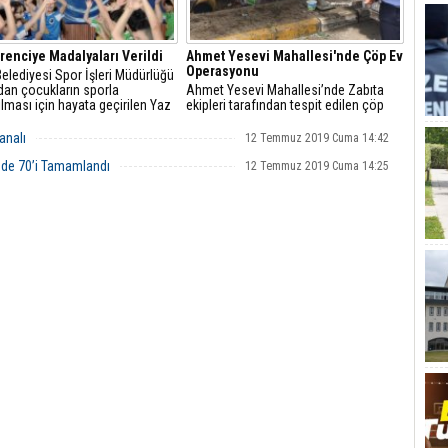
renciye Madalyaları Verildi
Ahmet Yesevi Mahallesi'nde Çöp Ev
Operasyonu
Belediyesi Spor İşleri Müdürlüğü
dan çocukların sporla
Ahmet Yesevi Mahallesi’nde Zabıta
rılması için hayata geçirilen Yaz
ekipleri tarafından tespit edilen çöp
ulu’nun ilk dönemini başarı ile
evden 4 kamyon evsel atık çıktı. Zabıta
ayan 150 öğrenci,
Müdürlüğü ve Temizlik İşleri Müdürlüğü
analı
12 Temmuz 2019 Cuma 14:42
larını aldı.
işbirliğinde temizlenen ev ilaçlanarak
dezenfekte edildi. Son 2 yılda bu
üzde 70’i Tamamlandı
12 Temmuz 2019 Cuma 14:25
şekilde 10 çöp ev tahliye edild