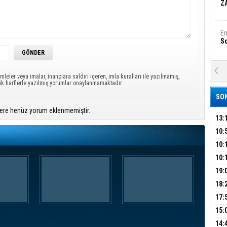
Z
Em
S
A
mleler veya imalar, inançlara saldırı içeren, imla kuralları ile yazılmamış,
Ka
ük harflerle yazılmış yorumlar onaylanmamaktadır.
Şi
SON
Şi
ere henüz yorum eklenmemiştir.
B
13:
ÜMR
10:
YAĞ
10:
Ha
Bi
BİN
10:
GEL
DAL
19:
PEH
18:
Ez
S
ÇAN
17:
KIR
15:
AĞI
İÇİ
B
14: