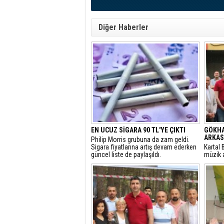
Diğer Haberler
EN UCUZ SİGARA 90 TL'YE ÇIKTI
GÖKHA
ARKAS
Philip Morris grubuna da zam geldi.
Sigara fiyatlarına artış devam ederken
Kartal 
güncel liste de paylaşıldı.
müzik a