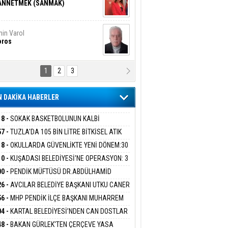
ANNETMEK (SANMAK)
in Varol
oros
1
2
3
NALİZ/ ODABAŞ
ranlık DNA Kuşaklararası
ddetin Biyolojik Faturası
 DAKİKA HABERLER
yar Adıyaman
en Bu Sahaya Sığmazam
18 -
SOKAK BASKETBOLUNUN KALBİ
ANİYE’DE ATACAK
57 -
TUZLA'DA 105 BİN LİTRE BİTKİSEL ATIK
 TOPLANDI
18 -
OKULLARDA GÜVENLİKTE YENİ DÖNEM:30
san Ali Çölük
r Satırın İçindeki İnsan
 PERSONEL ALINACAK DEDEKTÖRLÜ ARAMA
10 -
KUŞADASI BELEDİYESİ'NE OPERASYON: 3
İYOR
GADA 15 GÖZALTI
00 -
PENDİK MÜFTÜSÜ DR.ABDÜLHAMİD
LİVAN BASIN MENSUPLARINI AĞIRLADI
26 -
AVCILAR BELEDİYE BAŞKANI UTKU CANER
gi Kılıç
İVAS: ATEŞE ATILAN VİCDAN
KAYA HAKKINDA TAHLİYE KARARI
56 -
MHP PENDİK İLÇE BAŞKANI MUHARREM
 KARTAL ORDULULAR DERNEĞİ HEYETİNİ
04 -
KARTAL BELEDİYESİ’NDEN CAN DOSTLAR
RLADI
N DEV YATIRIM!
ARIŞ BAŞARSLAN
48 -
BAKAN GÜRLEK'TEN ÇERÇEVE YASA