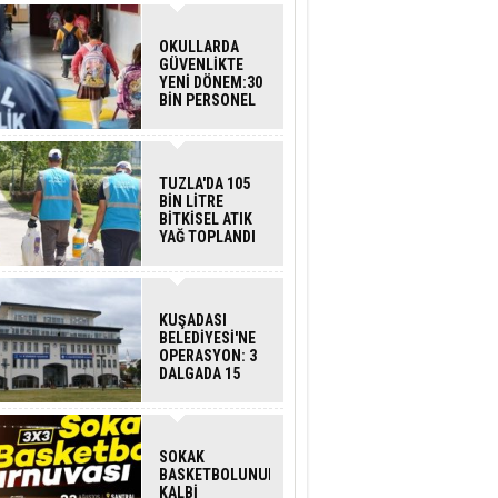
OKULLARDA
GÜVENLİKTE
YENİ DÖNEM:30
BİN PERSONEL
ALINACAK
DEDEKTÖRLÜ
ARAMA GELİYOR
TUZLA'DA 105
BİN LİTRE
BİTKİSEL ATIK
YAĞ TOPLANDI
KUŞADASI
BELEDİYESİ'NE
OPERASYON: 3
DALGADA 15
GÖZALTI
SOKAK
BASKETBOLUNUN
KALBİ