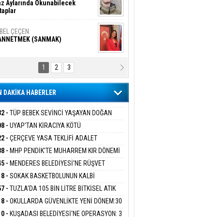
z Aylarında Okunabilecek
taplar
İBEL ÇEÇEN
ANNETMEK (SANMAK)
1
2
3
NALİZ/ ODABAŞ
ranlık DNA Kuşaklararası
ddetin Biyolojik Faturası
 DAKİKA HABERLER
yar Adıyaman
en Bu Sahaya Sığmazam
32 -
TÜP BEBEK SEVİNCİ YAŞAYAN DOĞAN
ESİNE BAKANLIK DESTEĞİ
08 -
UYAP'TAN KİRACIYA KÖTÜ
ER:''TEBLİGAT GELMEDİ'' SAVUNMASI
22 -
ÇERÇEVE YASA TEKLİFİ ADALET
san Ali Çölük
HKEMEDEN DÖNDÜ
r Satırın İçindeki İnsan
İSYONU'NDAN GEÇTİ:SÜREÇ NASIL
38 -
MHP PENDİK'TE MUHARREM KIR DÖNEMİ
EYECEK?
AM EDİYOR
45 -
MENDERES BELEDİYESİ'NE RÜŞVET
RASYONU:BELEDİYE BAŞKANI İLKAY ÇİÇEK
18 -
SOKAK BASKETBOLUNUN KALBİ
gi Kılıç
İVAS: ATEŞE ATILAN VİCDAN
İYEYE SEVK EDİLDİ
ANİYE’DE ATACAK
57 -
TUZLA'DA 105 BİN LİTRE BİTKİSEL ATIK
 TOPLANDI
18 -
OKULLARDA GÜVENLİKTE YENİ DÖNEM:30
 PERSONEL ALINACAK DEDEKTÖRLÜ ARAMA
ARIŞ BAŞARSLAN
10 -
KUŞADASI BELEDİYESİ'NE OPERASYON: 3