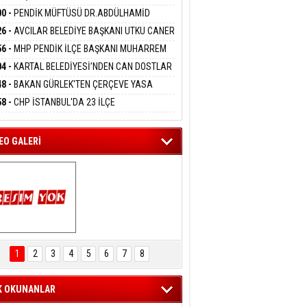
DANMAK
İYOR
GADA 15 GÖZALTI
00 -
PENDİK MÜFTÜSÜ DR.ABDÜLHAMİD
LİVAN BASIN MENSUPLARINI AĞIRLADI
26 -
AVCILAR BELEDİYE BAŞKANI UTKU CANER
eltem Kaynas
KAYA HAKKINDA TAHLİYE KARARI
56 -
MHP PENDİK İLÇE BAŞKANI MUHARREM
FFETMEYECEĞİM!
 KARTAL ORDULULAR DERNEĞİ HEYETİNİ
04 -
KARTAL BELEDİYESİ’NDEN CAN DOSTLAR
RLADI
N DEV YATIRIM!
48 -
BAKAN GÜRLEK'TEN ÇERÇEVE YASA
KLAMASI:''KIRMIZI ÇİZGİMİZ ŞEHİT AİLELERİ
58 -
CHP İSTANBUL'DA 23 İLÇE
GAZİLERİMİZİN HASSASİYETİDİR''
KANLIĞI'NDA ATAMALAR GERÇEKLEŞTİ
EO GALERİ
ARTAL ENGELSİZ 
AŞAM FESTİVALİ 
1
2
3
4
5
6
7
8
KONSERİ 
LEYİCİLERİ MEST 
ETTİ
K OKUNANLAR