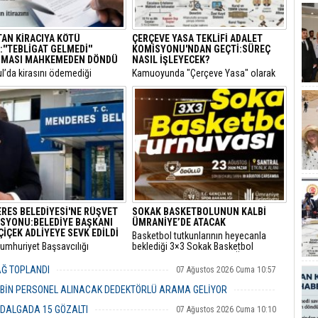
TAN KİRACIYA KÖTÜ
ÇERÇEVE YASA TEKLİFİ ADALET
''TEBLİGAT GELMEDİ''
KOMİSYONU'NDAN GEÇTİ:SÜREÇ
MASI MAHKEMEDEN DÖNDÜ
NASIL İŞLEYECEK?
ul’da kirasını ödemediği
​Kamuoyunda "Çerçeve Yasa" olarak
siyle hakkında icra takibi
bilinen ve terör örgütü PKK'nin
lan bir kiracının “Ödeme emri
kendisini feshederek silah bırakmasını
ulaşmadı, takipten geç haberdar
hedefleyen Milli Dayanışma ve
diyerek yaptığı usulsüz tebligat
Toplumsal Bütünlüğün
, İstinaf Mahkemesi’nin dikkat
Güçlendirilmesine Dair Kanun Teklifi,
kararıyla sonuçsuz kaldı.
TBMM Adalet Komisyonu'nda kabul
edildi.
RES BELEDİYESİ'NE RÜŞVET
SOKAK BASKETBOLUNUN KALBİ
SYONU:BELEDİYE BAŞKANI
ÜMRANİYE’DE ATACAK
ÇİÇEK ADLİYEYE SEVK EDİLDİ
Basketbol tutkunlarının heyecanla
Cumhuriyet Başsavcılığı
beklediği 3×3 Sokak Basketbol
dan yürütülen 'rüşvet' ve 'irtikap'
Turnuvası, bu yıl 7’nci kez Ümraniye
urması kapsamında gözaltına
Santral Etkinlik Alanı’nda
YAĞ TOPLANDI
07 Ağustos 2026 Cuma 10:57
 Menderes Belediye Başkanı İlkay
gerçekleştirilecek.
n de aralarında bulunduğu 16
 BİN PERSONEL ALINACAK DEDEKTÖRLÜ ARAMA GELİYOR
 adliyeye sevk edildi.
07 Ağustos 2026 Cuma 10:18
 DALGADA 15 GÖZALTI
07 Ağustos 2026 Cuma 10:10