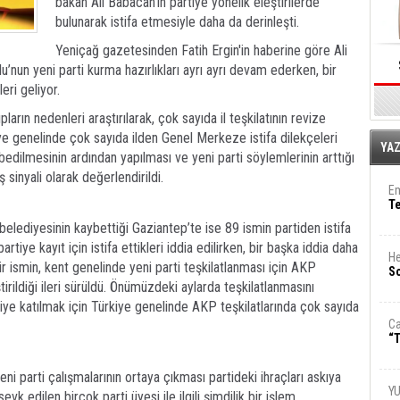
bakan Ali Babacan’ın partiye yönelik eleştirilerde
bulunarak istifa etmesiyle daha da derinleşti.
Yeniçağ gazetesinden Fatih Ergin'in haberine göre Ali
un yeni parti kurma hazırlıkları ayrı ayrı devam ederken, bir
eri geliyor.
rın nedenleri araştırılarak, çok sayıda il teşkilatının revize
 genelinde çok sayıda ilden Genel Merkeze istifa dilekçeleri
E
YA
ybedilmesinin ardından yapılması ve yeni parti söylemlerinin arttığı
inyali olarak değerlendirildi.
Em
T
elediyesinin kaybettiği Gaziantep’te ise 89 ismin partiden istifa
artiye kayıt için istifa ettikleri iddia edilirken, bir başka iddia daha
He
r ismin, kent genelinde yeni parti teşkilatlanması için AKP
So
irildiği ileri sürüldü. Önümüzdeki aylarda teşkilatlanmasını
ye katılmak için Türkiye genelinde AKP teşkilatlarında çok sayıda
Ca
“T
ni parti çalışmalarının ortaya çıkması partideki ihraçları askıya
Y
 sevk edilen birçok parti üyesi ile ilgili şimdilik bir işlem