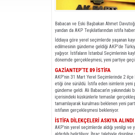
Babacan ve Eski Başbakan Ahmet Davutoğlu’n
yandan da AKP Teşkilatlarından istifa haberl
İddiaya göre yerel seçimlerde yaşanan kayıpla
edilmesinin gündeme geldiği AKP’de Türkiye
yağıyor. İstifaların İstanbul Seçimlerinin ka
dönemde gerçekleşmesi, yeni partiye geçiş s
GAZİANTEP’TE 89 İSTİFA
AKP’nin 31 Mart Yerel Seçimlerinde 2 ilçe b
etiği öne sürüldü. İstifa eden isimlerin yeni p
gündeme geldi. Ali Babacan’ın yakınındaki bi
içerisindeki küskünlerle temaslar gerçekleşt
tamamlayarak kurulması beklenen yeni parti
istifanın gerçekleşmesi bekleniyor.
İSTİFA DİLEKÇELERİ ASKIYA ALINDI
AKP’nin yerel seçimlerde aldığı yenilgi ve ye
aldırdığı belirtiliyor. İhraç talebiyle disipline