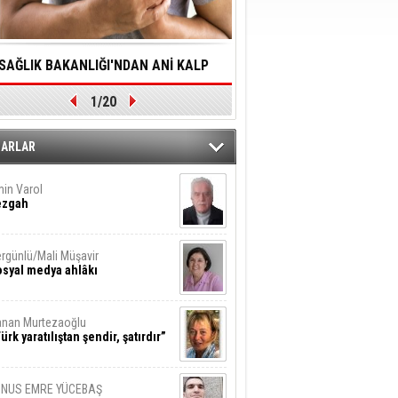
SAĞLIK BAKANLIĞI'NDAN ANİ KALP
YALNIZLIK YAŞLI BİREY
1/20
DURMALARINA HIZLI MÜDAHALE
SORUNLARA NEDEN OL
DİLMESİNE YÖNELİK ÖNLENMESİ İÇİN
ZARLAR
ÖNEMLİ ADIM
in Varol
ezgah
rgünlü/Mali Müşavir
syal medya ahlâkı
nan Murtezaoğlu
ürk yaratılıştan şendir, şatırdır”
UNUS EMRE YÜCEBAŞ