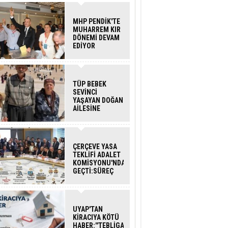
MHP PENDİK'TE
MUHARREM KIR
DÖNEMİ DEVAM
EDİYOR
TÜP BEBEK
SEVİNCİ
YAŞAYAN DOĞAN
AİLESİNE
BAKANLIK
DESTEĞİ
ÇERÇEVE YASA
TEKLİFİ ADALET
KOMİSYONU'NDAN
GEÇTİ:SÜREÇ
NASIL
İŞLEYECEK?
UYAP'TAN
KİRACIYA KÖTÜ
HABER:''TEBLİGAT