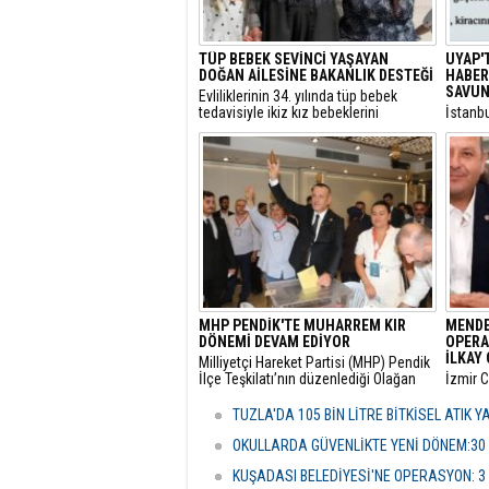
TÜP BEBEK SEVİNCİ YAŞAYAN
UYAP'
DOĞAN AİLESİNE BAKANLIK DESTEĞİ
HABER:
SAVUN
​Evliliklerinin 34. yılında tüp bebek
tedavisiyle ikiz kız bebeklerini
​İstanb
kucaklarına alan ve Anıtkabir
gerekçe
ziyaretleriyle sosyal medyada büyük
başlatı
beğeni toplayan Doğan ailesi için Aile
elime 
ve Sosyal Hizmetler Bakanlığı harekete
oldum” 
geçti.
itirazı
çekici 
MHP PENDİK'TE MUHARREM KIR
MENDE
DÖNEMİ DEVAM EDİYOR
OPERA
İLKAY 
​Milliyetçi Hareket Partisi (MHP) Pendik
İlçe Teşkilatı’nın düzenlediği Olağan
​İzmir 
Kongre’de mevcut başkan Muharrem
tarafın
Kır, delegelerin desteğini alarak
soruşt
TUZLA'DA 105 BİN LİTRE BİTKİSEL ATIK 
yeniden göreve getirildi.
alınan
Çiçek’i
OKULLARDA GÜVENLİKTE YENİ DÖNEM:30
şüpheli
KUŞADASI BELEDİYESİ'NE OPERASYON: 3