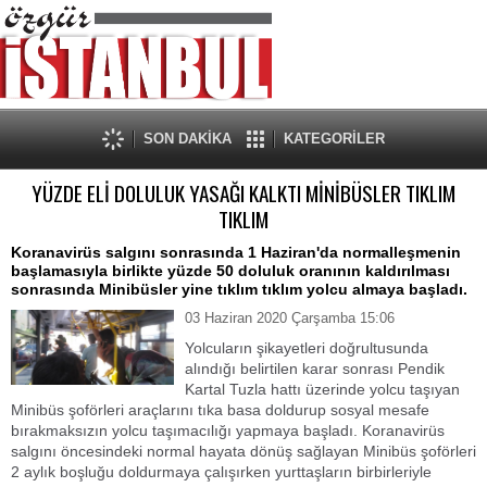
SON DAKİKA
KATEGORİLER
YÜZDE ELİ DOLULUK YASAĞI KALKTI MİNİBÜSLER TIKLIM
TIKLIM
Koranavirüs salgını sonrasında 1 Haziran'da normalleşmenin
başlamasıyla birlikte yüzde 50 doluluk oranının kaldırılması
sonrasında Minibüsler yine tıklım tıklım yolcu almaya başladı.
03 Haziran 2020 Çarşamba 15:06
Yolcuların şikayetleri doğrultusunda
alındığı belirtilen karar sonrası Pendik
Kartal Tuzla hattı üzerinde yolcu taşıyan
Minibüs şoförleri araçlarını tıka basa doldurup sosyal mesafe
bırakmaksızın yolcu taşımacılığı yapmaya başladı. Koranavirüs
salgını öncesindeki normal hayata dönüş sağlayan Minibüs şoförleri
2 aylık boşluğu doldurmaya çalışırken yurttaşların birbirleriyle