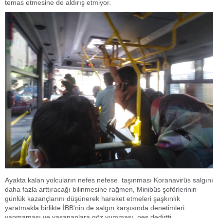
temas etmesine de aldırış etmiyor.
Ayakta kalan yolcuların nefes nefese taşınması Koranavirüs salgını
daha fazla arttıracağı bilinmesine rağmen, Minibüs şoförlerinin
günlük kazançlarını düşünerek hareket etmeleri şaşkınlık
yaratmakla birlikte İBB'nin de salgın karşısında denetimleri
yapmaması ve yaşananlara göz yumması pes dedirtti.