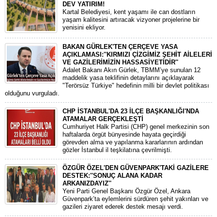
DEV YATIRIM!
Kartal Belediyesi, kent yaşamı ile can dostların
yaşam kalitesini artıracak vizyoner projelerine bir
yenisini ekliyor.
BAKAN GÜRLEK'TEN ÇERÇEVE YASA
AÇIKLAMASI:''KIRMIZI ÇİZGİMİZ ŞEHİT AİLELERİ
VE GAZİLERİMİZİN HASSASİYETİDİR''
Adalet Bakanı Akın Gürlek, TBMM’ye sunulan 12
maddelik yasa teklifinin detaylarını açıklayarak
"Terörsüz Türkiye" hedefinin milli bir devlet politikası
olduğunu vurguladı.
CHP İSTANBUL'DA 23 İLÇE BAŞKANLIĞI'NDA
ATAMALAR GERÇEKLEŞTİ
​Cumhuriyet Halk Partisi (CHP) genel merkezinin son
haftalarda örgüt bünyesinde hayata geçirdiği
görevden alma ve yapılanma kararlarının ardından
gözler İstanbul il teşkilatına çevrilmişti.
ÖZGÜR ÖZEL'DEN GÜVENPARK'TAKİ GAZİLERE
DESTEK:''SONUÇ ALANA KADAR
ARKANIZDAYIZ''
​Yeni Parti Genel Başkanı Özgür Özel, Ankara
Güvenpark’ta eylemlerini sürdüren şehit yakınları ve
gazileri ziyaret ederek destek mesajı verdi.