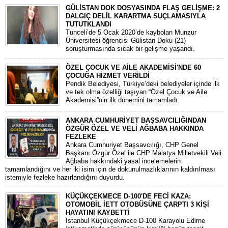
GÜLİSTAN DOK DOSYASINDA FLAŞ GELİŞME: 2
DALGIÇ DELİL KARARTMA SUÇLAMASIYLA
TUTUTKLANDI
​Tunceli’de 5 Ocak 2020’de kaybolan Munzur
Üniversitesi öğrencisi Gülistan Doku (21)
soruşturmasında sıcak bir gelişme yaşandı.
ÖZEL ÇOCUK VE AİLE AKADEMİSİ'NDE 60
ÇOCUĞA HİZMET VERİLDİ
Pendik Belediyesi, Türkiye’deki belediyeler içinde ilk
ve tek olma özelliği taşıyan “Özel Çocuk ve Aile
Akademisi”nin ilk dönemini tamamladı.
ANKARA CUMHURİYET BAŞSAVCILIĞINDAN
ÖZGÜR ÖZEL VE VELİ AĞBABA HAKKINDA
FEZLEKE
​Ankara Cumhuriyet Başsavcılığı, CHP Genel
Başkanı Özgür Özel ile CHP Malatya Milletvekili Veli
Ağbaba hakkındaki yasal incelemelerin
tamamlandığını ve her iki isim için de dokunulmazlıklarının kaldırılması
istemiyle fezleke hazırlandığını duyurdu.
KÜÇÜKÇEKMECE D-100'DE FECİ KAZA:
OTOMOBİL İETT OTOBÜSÜNE ÇARPTI 3 KİŞİ
HAYATINI KAYBETTİ
​İstanbul Küçükçekmece D-100 Karayolu Edirne