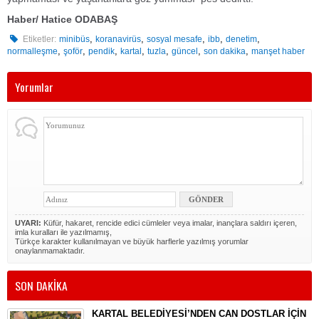
Haber/ Hatice ODABAŞ
,
,
,
,
,
Etiketler:
minibüs
koranavirüs
sosyal mesafe
ibb
denetim
,
,
,
,
,
,
,
normalleşme
şoför
pendik
kartal
tuzla
güncel
son dakika
manşet haber
Yorumlar
UYARI:
Küfür, hakaret, rencide edici cümleler veya imalar, inançlara saldırı içeren,
imla kuralları ile yazılmamış,
Türkçe karakter kullanılmayan ve büyük harflerle yazılmış yorumlar
onaylanmamaktadır.
SON DAKİKA
KARTAL BELEDİYESİ’NDEN CAN DOSTLAR İÇİN