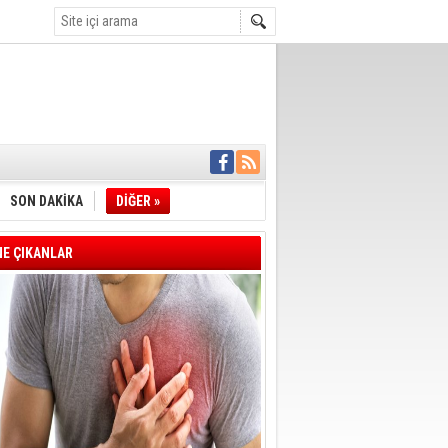
İYE BAŞKANI
L ALINACAK
ÖZALTI
SON DAKİKA
DİĞER »
ENSUPLARINI
KINDA TAHLİYE
DULULAR DERNEĞİ
E ÇIKANLAR
IM!
I ÇİZGİMİZ
GERÇEKLEŞTİ
'SONUÇ ALANA
DELİL KARARTMA
 VERİLDİ
VE VELİ AĞBABA