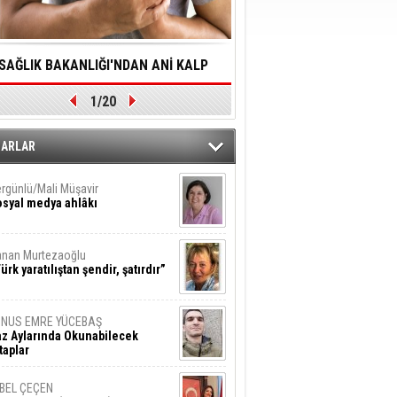
SAĞLIK BAKANLIĞI'NDAN ANİ KALP
YALNIZLIK YAŞLI BİREY
1/20
DURMALARINA HIZLI MÜDAHALE
SORUNLARA NEDEN OL
DİLMESİNE YÖNELİK ÖNLENMESİ İÇİN
ZARLAR
ÖNEMLİ ADIM
rgünlü/Mali Müşavir
syal medya ahlâkı
nan Murtezaoğlu
ürk yaratılıştan şendir, şatırdır”
UNUS EMRE YÜCEBAŞ
z Aylarında Okunabilecek
taplar
İBEL ÇEÇEN