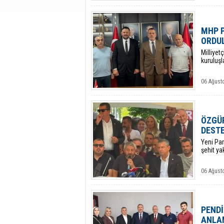
MHP P
ORDUL
​Milliye
kuruluşl
06 Ağust
ÖZGÜR
DESTE
​Yeni Pa
şehit ya
06 Ağust
PENDİ
ANLAM