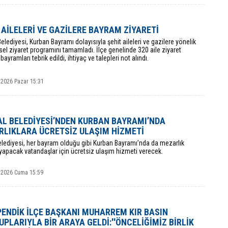
 AİLELERİ VE GAZİLERE BAYRAM ZİYARETİ
elediyesi, Kurban Bayramı dolayısıyla şehit aileleri ve gazilere yönelik
el ziyaret programını tamamladı. İlçe genelinde 320 aile ziyaret
bayramları tebrik edildi, ihtiyaç ve talepleri not alındı.
 2026 Pazar 15:31
L BELEDİYESİ’NDEN KURBAN BAYRAMI’NDA
LIKLARA ÜCRETSİZ ULAŞIM HİZMETİ
elediyesi, her bayram olduğu gibi Kurban Bayramı’nda da mezarlık
 yapacak vatandaşlar için ücretsiz ulaşım hizmeti verecek.
 2026 Cuma 15:59
ENDİK İLÇE BAŞKANI MUHARREM KIR BASIN
PLARIYLA BİR ARAYA GELDİ:''ÖNCELİĞİMİZ BİRLİK