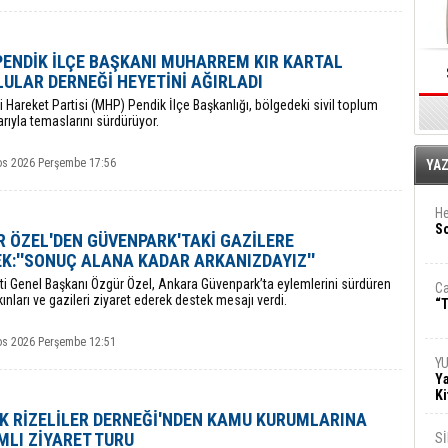
ENDİK İLÇE BAŞKANI MUHARREM KIR KARTAL
ULAR DERNEĞİ HEYETİNİ AĞIRLADI
tçi Hareket Partisi (MHP) Pendik İlçe Başkanlığı, bölgedeki sivil toplum
arıyla temaslarını sürdürüyor.
E
os 2026 Perşembe 17:56
YA
He
So
 ÖZEL'DEN GÜVENPARK'TAKİ GAZİLERE
K:''SONUÇ ALANA KADAR ARKANIZDAYIZ''
rti Genel Başkanı Özgür Özel, Ankara Güvenpark’ta eylemlerini sürdüren
Ca
kınları ve gazileri ziyaret ederek destek mesajı verdi.
“T
os 2026 Perşembe 12:51
Y
Ya
Ki
K RİZELİLER DERNEĞİ'NDEN KAMU KURUMLARINA
LI ZİYARET TURU
S