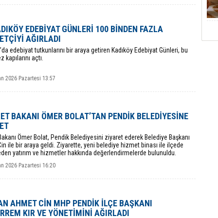
ADIKÖY EDEBİYAT GÜNLERİ 100 BİNDEN FAZLA
ETÇİYİ AĞIRLADI
l’da edebiyat tutkunlarını bir araya getiren Kadıköy Edebiyat Günleri, bu
ez kapılarını açtı.
an 2026 Pazartesi 13:57
ET BAKANI ÖMER BOLAT’TAN PENDİK BELEDİYESİNE
ET
Bakanı Ömer Bolat, Pendik Belediyesini ziyaret ederek Belediye Başkanı
n ile bir araya geldi. Ziyarette, yeni belediye hizmet binası ile ilçede
den yatırım ve hizmetler hakkında değerlendirmelerde bulunuldu.
an 2026 Pazartesi 16:20
N AHMET CİN MHP PENDİK İLÇE BAŞKANI
REM KIR VE YÖNETİMİNİ AĞIRLADI