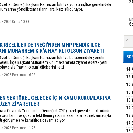
Z
izeliler Derneği Başkanı Ramazan İstif ve yönetimi,İlçe genelindeki
umlarına yönelik temaslarını aralıksız sürdürüyor.
Em
uz 2026 Cuma 10:38
S
A
K RİZELİLER DERNEĞİ'NDEN MHP PENDİK İLÇE
Ka
NI MUHARREM KIR'A HAYIRLI OLSUN ZİYARETİ
Şi
SON
Rizeliler Derneği Başkanı Ramazan İstif ve beraberindeki yönetim
yeleri, İlçe Başkanı Muharrem Kır’ı makamında ziyaret ederek yeni
Şi
layısıyla "hayırlı olsun" dileklerini iletti.
B
14:
z 2026 Perşembe 16:32
OPE
13:
ADL
ÜMR
10:
Ha
Bi
YAĞ
10:
EN SEKTÖREL GELECEK İÇİN KAMU KURUMLARINA
BİN
10:
ÜZEY ZİYARETLER
GEL
DAL
19:
Ez
arası Güvenlik Yöneticileri Derneği (UGYD), özel güvenlik sektörünün
S
PEH
orunlarını ve çözüm tekliflerini yetkili makamlara iletmek amacıyla
18:
ü görüşmelere kararlılıkla devam ediyor.
ÇAN
17:
z 2026 Perşembe 11:27
KIR
B
15: