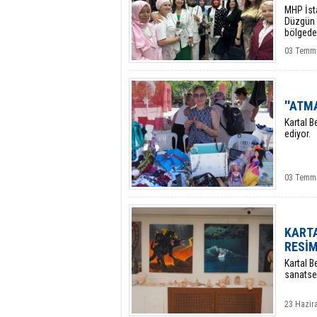
​MHP İst
Düzgün K
bölgede 
gerçekle
03 Temm
''ATM
Kartal B
ediyor.
03 Temm
KARTA
RESİM
Kartal B
sanatsev
23 Hazira