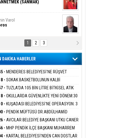
ANNETMEK (SANMAK)
in Varol
oros
1
2
3
NALİZ/ ODABAŞ
ranlık DNA Kuşaklararası
ddetin Biyolojik Faturası
 DAKİKA HABERLER
yar Adıyaman
en Bu Sahaya Sığmazam
45 -
MENDERES BELEDİYESİ'NE RÜŞVET
RASYONU:BELEDİYE BAŞKANI İLKAY ÇİÇEK
18 -
SOKAK BASKETBOLUNUN KALBİ
İYEYE SEVK EDİLDİ
ANİYE’DE ATACAK
57 -
TUZLA'DA 105 BİN LİTRE BİTKİSEL ATIK
san Ali Çölük
r Satırın İçindeki İnsan
 TOPLANDI
18 -
OKULLARDA GÜVENLİKTE YENİ DÖNEM:30
 PERSONEL ALINACAK DEDEKTÖRLÜ ARAMA
10 -
KUŞADASI BELEDİYESİ'NE OPERASYON: 3
İYOR
GADA 15 GÖZALTI
00 -
PENDİK MÜFTÜSÜ DR.ABDÜLHAMİD
gi Kılıç
İVAS: ATEŞE ATILAN VİCDAN
LİVAN BASIN MENSUPLARINI AĞIRLADI
26 -
AVCILAR BELEDİYE BAŞKANI UTKU CANER
KAYA HAKKINDA TAHLİYE KARARI
56 -
MHP PENDİK İLÇE BAŞKANI MUHARREM
 KARTAL ORDULULAR DERNEĞİ HEYETİNİ
ARIŞ BAŞARSLAN
04 -
KARTAL BELEDİYESİ’NDEN CAN DOSTLAR