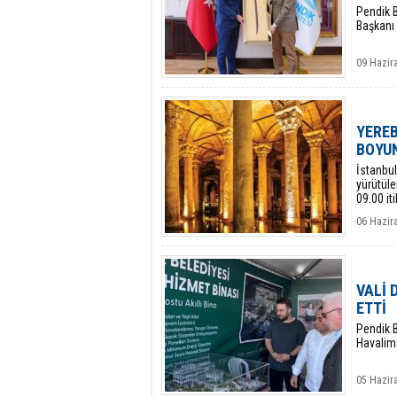
​Pendik 
Başkanı 
09 Hazira
YEREB
BOYU
​İstanbu
yürütüle
09.00 iti
06 Hazir
VALİ 
ETTİ
Pendik B
Havalima
05 Hazir