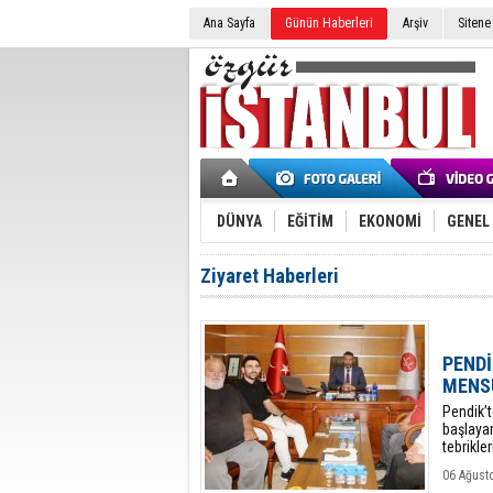
Ana Sayfa
Günün Haberleri
Arşiv
Sitene
DÜNYA
EĞİTİM
EKONOMİ
GENEL
Ziyaret Haberleri
PENDİ
MENSU
​Pendik’
başlayan
tebrikleri
06 Ağust