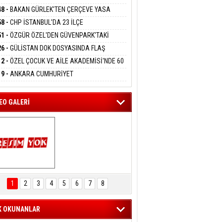
DANMAK
RLADI
N DEV YATIRIM!
48 -
BAKAN GÜRLEK'TEN ÇERÇEVE YASA
KLAMASI:''KIRMIZI ÇİZGİMİZ ŞEHİT AİLELERİ
58 -
CHP İSTANBUL'DA 23 İLÇE
GAZİLERİMİZİN HASSASİYETİDİR''
eltem Kaynas
KANLIĞI'NDA ATAMALAR GERÇEKLEŞTİ
51 -
ÖZGÜR ÖZEL'DEN GÜVENPARK'TAKİ
FFETMEYECEĞİM!
İLERE DESTEK:''SONUÇ ALANA KADAR
26 -
GÜLİSTAN DOK DOSYASINDA FLAŞ
ANIZDAYIZ''
İŞME: 2 DALGIÇ DELİL KARARTMA
12 -
ÖZEL ÇOCUK VE AİLE AKADEMİSİ'NDE 60
LAMASIYLA TUTUTKLANDI
UĞA HİZMET VERİLDİ
19 -
ANKARA CUMHURİYET
SAVCILIĞINDAN ÖZGÜR ÖZEL VE VELİ
ABA HAKKINDA FEZLEKE
EO GALERİ
ARTAL ENGELSİZ 
AŞAM FESTİVALİ 
1
2
3
4
5
6
7
8
KONSERİ 
LEYİCİLERİ MEST 
ETTİ
K OKUNANLAR