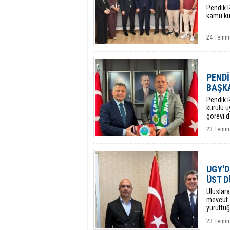
Pendik R
kamu kur
24 Temm
PENDİ
BAŞKA
​Pendik 
kurulu ü
görevi do
23 Temmu
UGY'D
ÜST D
​Uluslar
mevcut s
yürüttüğ
23 Temmu