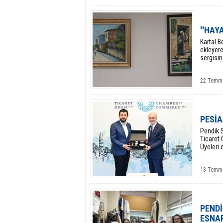
''HAY
Kartal B
ekleyere
sergisin
22 Temmu
PESİA
​Pendik 
Ticaret 
Üyeleri 
13 Temmu
PENDİ
ESNA