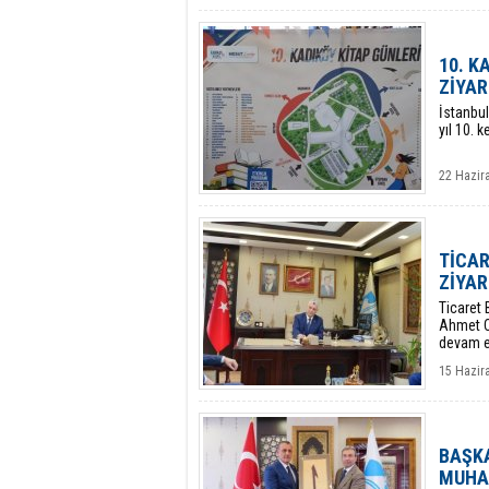
10. K
ZİYAR
​İstanbu
yıl 10. k
22 Hazir
TİCAR
ZİYAR
Ticaret 
Ahmet Ci
devam e
15 Hazir
BAŞKA
MUHAR