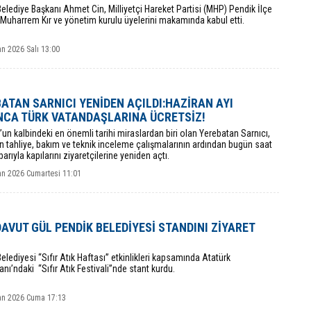
Belediye Başkanı Ahmet Cin, Milliyetçi Hareket Partisi (MHP) Pendik İlçe
Muharrem Kır ve yönetim kurulu üyelerini makamında kabul etti.
n 2026 Salı 13:00
ATAN SARNICI YENİDEN AÇILDI:HAZİRAN AYI
NCA TÜRK VATANDAŞLARINA ÜCRETSİZ!
l’un kalbindeki en önemli tarihi miraslardan biri olan Yerebatan Sarnıcı,
n tahliye, bakım ve teknik inceleme çalışmalarının ardından bugün saat
barıyla kapılarını ziyaretçilerine yeniden açtı.
an 2026 Cumartesi 11:01
DAVUT GÜL PENDİK BELEDİYESİ STANDINI ZİYARET
elediyesi “Sıfır Atık Haftası” etkinlikleri kapsamında Atatürk
nı’ndaki “Sıfır Atık Festivali”nde stant kurdu.
an 2026 Cuma 17:13