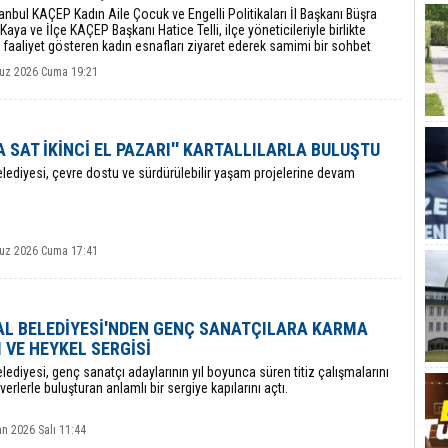
anbul KAÇEP Kadın Aile Çocuk ve Engelli Politikaları İl Başkanı Büşra
aya ve İlçe KAÇEP Başkanı Hatice Telli, ilçe yöneticileriyle birlikte
faaliyet gösteren kadın esnafları ziyaret ederek samimi bir sohbet
ştirdi.
uz 2026 Cuma 19:21
A SAT İKİNCİ EL PAZARI'' KARTALLILARLA BULUŞTU
elediyesi, çevre dostu ve sürdürülebilir yaşam projelerine devam
uz 2026 Cuma 17:41
L BELEDİYESİ'NDEN GENÇ SANATÇILARA KARMA
 VE HEYKEL SERGİSİ
elediyesi, genç sanatçı adaylarının yıl boyunca süren titiz çalışmalarını
erlerle buluşturan anlamlı bir sergiye kapılarını açtı.
n 2026 Salı 11:44