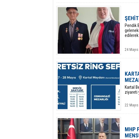
ŞEHİT
Pendik B
geleneks
edilerek 
24 Mayıs
KARTA
MEZAR
Kartal B
ziyareti
22 Mayıs
MHP P
MENSU