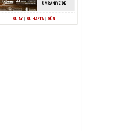
ÜMRANİYE’DE
ATACAK
BU AY
|
BU HAFTA
|
DÜN