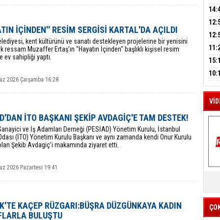
A
AĞI
İÇİ
14:
AÇI
12:
ATIN İÇİNDEN'' RESİM SERGİSİ KARTAL'DA AÇILDI
VE 
M
BAŞ
12:
A
elediyesi, kent kültürünü ve sanatı destekleyen projelerine bir yenisini
GAZ
11:
k ressam Muzaffer Ertaş’ın "Hayatın İçinden" başlıklı kişisel resim
e ev sahipliği yaptı.
ARK
GEL
15:
SUÇ
ÇOC
10:
z 2026 Çarşamba 16:28
BAŞ
AĞB
VİD
D'DAN İTO BAŞKANI ŞEKİP AVDAGİÇ'E TAM DESTEK!
Sanayici ve İş Adamları Derneği (PESİAD) Yönetim Kurulu, İstanbul
Odası (İTO) Yönetim Kurulu Başkanı ve aynı zamanda kendi Onur Kurulu
olan Şekib Avdagiç’i makamında ziyaret etti.
z 2026 Pazartesi 19:41
K
Y
İZ
K'TE KAÇEP RÜZGARI:BÜŞRA DÜZGÜNKAYA KADIN
ÇO
FLARLA BULUŞTU