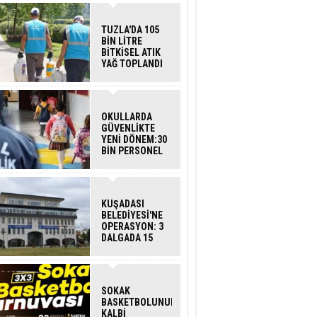
TUZLA'DA 105
BİN LİTRE
BİTKİSEL ATIK
YAĞ TOPLANDI
OKULLARDA
GÜVENLİKTE
YENİ DÖNEM:30
BİN PERSONEL
ALINACAK
DEDEKTÖRLÜ
ARAMA GELİYOR
KUŞADASI
BELEDİYESİ'NE
OPERASYON: 3
DALGADA 15
GÖZALTI
SOKAK
BASKETBOLUNUN
KALBİ