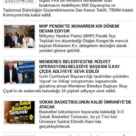
örgütü PKK'nin kendisini feshederek silah
bırakmasını hedefleyen Milli Dayanışma ve
Toplumsal Bütünlüğün Güçlendirilmesine Dair Kanun Teklifi, TBMM Adalet
Komisyonu'nda kabul edildi.
MHP PENDİK'TE MUHARREM KIR DÖNEMİ
DEVAM EDİYOR
​Milliyetçi Hareket Partisi (MHP) Pendik İlçe
Teşkilatı’nın düzenlediği Olağan Kongre’de mevcut
başkan Muharrem Kır, delegelerin desteğini alarak
yeniden göreve getirildi.
MENDERES BELEDİYESİ'NE RÜŞVET
OPERASYONU:BELEDİYE BAŞKANI İLKAY
ÇİÇEK ADLİYEYE SEVK EDİLDİ
​İzmir Cumhuriyet Başsavcılığı tarafından yürütülen
'rüşvet' ve 'irtikap' soruşturması kapsamında
gözaltına alınan Menderes Belediye Başkanı İlkay
Çiçek’in de aralarında bulunduğu 16 şüpheli adliyeye sevk edildi.
SOKAK BASKETBOLUNUN KALBİ ÜMRANİYE’DE
ATACAK
Basketbol tutkunlarının heyecanla beklediği 3×3
Sokak Basketbol Turnuvası, bu yıl 7’nci kez
Ümraniye Santral Etkinlik Alanı’nda
gerçekleştirilecek.