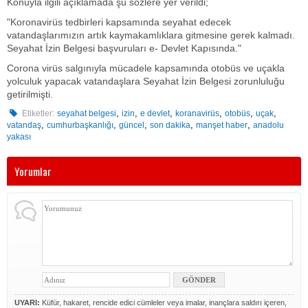
Konuyla ilgili açıklamada şu sözlere yer verildi;
"Koronavirüs tedbirleri kapsamında seyahat edecek
vatandaşlarımızın artık kaymakamlıklara gitmesine gerek kalmadı.
Seyahat İzin Belgesi başvuruları e- Devlet Kapısında."
Corona virüs salgınıyla mücadele kapsamında otobüs ve uçakla
yolculuk yapacak vatandaşlara Seyahat İzin Belgesi zorunluluğu
getirilmişti.
,
,
,
,
,
,
Etiketler:
seyahat belgesi
izin
e devlet
koranavirüs
otobüs
uçak
,
,
,
,
,
vatandaş
cumhurbaşkanlığı
güncel
son dakika
manşet haber
anadolu
yakası
Yorumlar
UYARI:
Küfür, hakaret, rencide edici cümleler veya imalar, inançlara saldırı içeren,