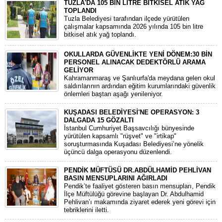
TUZLA'DA 105 BİN LİTRE BİTKİSEL ATIK YAĞ
TOPLANDI
Tuzla Belediyesi tarafından ilçede yürütülen
çalışmalar kapsamında 2026 yılında 105 bin litre
bitkisel atık yağ toplandı.
OKULLARDA GÜVENLİKTE YENİ DÖNEM:30 BİN
PERSONEL ALINACAK DEDEKTÖRLÜ ARAMA
GELİYOR
​Kahramanmaraş ve Şanlıurfa'da meydana gelen okul
saldırılarının ardından eğitim kurumlarındaki güvenlik
önlemleri baştan aşağı yenileniyor.
KUŞADASI BELEDİYESİ'NE OPERASYON: 3
DALGADA 15 GÖZALTI
​İstanbul Cumhuriyet Başsavcılığı bünyesinde
yürütülen kapsamlı "rüşvet" ve "irtikap"
soruşturmasında Kuşadası Belediyesi’ne yönelik
üçüncü dalga operasyonu düzenlendi.
PENDİK MÜFTÜSÜ DR.ABDÜLHAMİD PEHLİVAN
BASIN MENSUPLARINI AĞIRLADI
​Pendik’te faaliyet gösteren basın mensupları, Pendik
İlçe Müftülüğü görevine başlayan Dr. Abdulhamid
Pehlivan’ı makamında ziyaret ederek yeni görevi için
tebriklerini iletti.