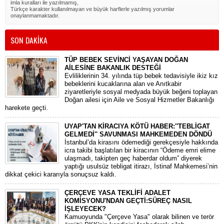
imla kuralları ile yazılmamış,
Türkçe karakter kullanılmayan ve büyük harflerle yazılmış yorumlar
onaylanmamaktadır.
SON DAKİKA
TÜP BEBEK SEVİNCİ YAŞAYAN DOĞAN
AİLESİNE BAKANLIK DESTEĞİ
​Evliliklerinin 34. yılında tüp bebek tedavisiyle ikiz kız
bebeklerini kucaklarına alan ve Anıtkabir
ziyaretleriyle sosyal medyada büyük beğeni toplayan
Doğan ailesi için Aile ve Sosyal Hizmetler Bakanlığı
harekete geçti.
UYAP'TAN KİRACIYA KÖTÜ HABER:''TEBLİGAT
GELMEDİ'' SAVUNMASI MAHKEMEDEN DÖNDÜ
​İstanbul’da kirasını ödemediği gerekçesiyle hakkında
icra takibi başlatılan bir kiracının “Ödeme emri elime
ulaşmadı, takipten geç haberdar oldum” diyerek
yaptığı usulsüz tebligat itirazı, İstinaf Mahkemesi’nin
dikkat çekici kararıyla sonuçsuz kaldı.
ÇERÇEVE YASA TEKLİFİ ADALET
KOMİSYONU'NDAN GEÇTİ:SÜREÇ NASIL
İŞLEYECEK?
​Kamuoyunda "Çerçeve Yasa" olarak bilinen ve terör