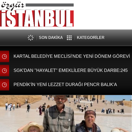
SON DAKİKA
KATEGORİLER
KARTAL BELEDİYE MECLİSİ'NDE YENİ DÖNEM GÖREVİ
DAĞILIMI BELLİ OLDU
SGK'DAN ''HAYALET'' EMEKLİLERE BÜYÜK DARBE:245
BİN KİŞİNİ MAAŞI KESİLDİ!
PENDİK'İN YENİ LEZZET DURAĞI PENCR BALIK'A
BAŞKAN AHMET CİN'DEN ZİYARET