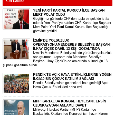
SON DAKİKA
YENİ PARTİ KARTAL KURUCU İLÇE BAŞKANI
MERT POLAT OLDU
Geçtiğimiz günlerde CHP'den toplu bir şekilde istifa
ederek Yeni Parti'ye katılan CHP Kartal İlçe Başkanı
Mert Polat Yeni Parti Kartal Kurucu İlçe Başkanlığı
görevine getirildi.
İZMİR'DE YOLSUZLUK
OPERASYONU:MENDERES BELEDİYE BAŞKANI
İLKAY ÇİÇEK DAHİL 13 KİŞİ GÖZALTINDA
​İzmir'in Menderes Belediyesi’nde yürütülen yolsuzluk
soruşturması kapsamında Menderes Belediye
Başkanı İlkay Çiçek’in de aralarında bulunduğu 13
şüpheli gözaltına alındı.
PENDİK'TE AÇIK HAVA ETKİNLİKLERİNE YOĞUN
İLGİ:10 BİN ÇOCUK KATILIM SAĞLADI
Pendik Belediyesinin geleneksel hale getirdiği Açık
Hava Çocuk Etkinlikleri sona erdi.
MHP KARTAL'DA KONGRE HEYECANI: ERSİN
UZUNKAYA'DAN ANLAMLI DAVET
Milliyetçi Hareket Partisi (MHP) Kartal İlçe
Başkanlığı, Olağan İlçe Kongresi için hazırlıklarını