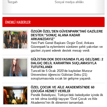
Tezgah
Sosyal medya ahlâkı
“Tü
şatı
ÖNEMLİ HABERLER
ÖZGÜR ÖZEL'DEN GÜVENPARK'TAKİ GAZİLERE
DESTEK:''SONUÇ ALANA KADAR
ARKANIZDAYIZ''
​Yeni Parti Genel Başkanı Özgür Özel, Ankara
Güvenpark’ta eylemlerini sürdüren şehit yakınları ve
gazileri ziyaret ederek destek mesajı verdi.
GÜLİSTAN DOK DOSYASINDA FLAŞ GELİŞME: 2
DALGIÇ DELİL KARARTMA SUÇLAMASIYLA
TUTUTKLANDI
​Tunceli’de 5 Ocak 2020’de kaybolan Munzur
Üniversitesi öğrencisi Gülistan Doku (21)
soruşturmasında sıcak bir gelişme yaşandı.
ÖZEL ÇOCUK VE AİLE AKADEMİSİ'NDE 60
ÇOCUĞA HİZMET VERİLDİ
Pendik Belediyesi, Türkiye’deki belediyeler içinde ilk
ve tek olma özelliği taşıyan “Özel Çocuk ve Aile
Akademisi”nin ilk dönemini tamamladı.