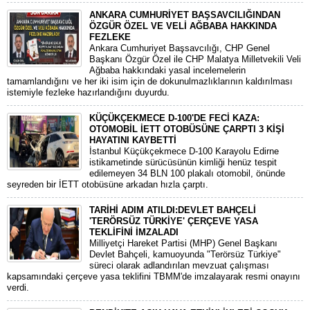
ANKARA CUMHURİYET BAŞSAVCILIĞINDAN
ÖZGÜR ÖZEL VE VELİ AĞBABA HAKKINDA
FEZLEKE
​Ankara Cumhuriyet Başsavcılığı, CHP Genel
Başkanı Özgür Özel ile CHP Malatya Milletvekili Veli
Ağbaba hakkındaki yasal incelemelerin
tamamlandığını ve her iki isim için de dokunulmazlıklarının kaldırılması
istemiyle fezleke hazırlandığını duyurdu.
KÜÇÜKÇEKMECE D-100'DE FECİ KAZA:
OTOMOBİL İETT OTOBÜSÜNE ÇARPTI 3 KİŞİ
HAYATINI KAYBETTİ
​İstanbul Küçükçekmece D-100 Karayolu Edirne
istikametinde sürücüsünün kimliği henüz tespit
edilemeyen 34 BLN 100 plakalı otomobil, önünde
seyreden bir İETT otobüsüne arkadan hızla çarptı.
TARİHİ ADIM ATILDI:DEVLET BAHÇELİ
'TERÖRSÜZ TÜRKİYE' ÇERÇEVE YASA
TEKLİFİNİ İMZALADI
​Milliyetçi Hareket Partisi (MHP) Genel Başkanı
Devlet Bahçeli, kamuoyunda "Terörsüz Türkiye"
süreci olarak adlandırılan mevzuat çalışması
kapsamındaki çerçeve yasa teklifini TBMM'de imzalayarak resmi onayını
verdi.