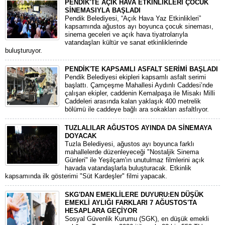
PENDİK'TE AÇIK HAVA ETKİNLİKLERİ ÇOCUK
SİNEMASIYLA BAŞLADI
Pendik Belediyesi, “Açık Hava Yaz Etkinlikleri”
kapsamında ağustos ayı boyunca çocuk sineması,
sinema geceleri ve açık hava tiyatrolarıyla
vatandaşları kültür ve sanat etkinliklerinde
buluşturuyor.
PENDİK'TE KAPSAMLI ASFALT SERİMİ BAŞLADI
Pendik Belediyesi ekipleri kapsamlı asfalt serimi
başlattı. Çamçeşme Mahallesi Aydınlı Caddesi’nde
çalışan ekipler, caddenin Kemalpaşa ile Misakı Milli
Caddeleri arasında kalan yaklaşık 400 metrelik
bölümü ile caddeye bağlı ara sokakları asfaltlıyor.
TUZLALILAR AĞUSTOS AYINDA DA SİNEMAYA
DOYACAK
Tuzla Belediyesi, ağustos ayı boyunca farklı
mahallelerde düzenleyeceği "Nostaljik Sinema
Günleri" ile Yeşilçam'ın unutulmaz filmlerini açık
havada vatandaşlarla buluşturacak. Etkinlik
kapsamında ilk gösterimi "Süt Kardeşler" filmi yapacak.
SKG'DAN EMEKLİLERE DUYURU:EN DÜŞÜK
EMEKLİ AYLIĞI FARKLARI 7 AĞUSTOS'TA
HESAPLARA GEÇİYOR
​Sosyal Güvenlik Kurumu (SGK), en düşük emekli