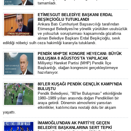
tamamladı.
ETİMESGUT BELEDİYE BAŞKANI ERDAL
BEŞİKÇİOĞLU TUTUKLANDI
Ankara Batı Cumhuriyet Başsavcılığı tarafından
Etimesgut Belediyesi'ne yönelik yürütülen usulsüzlük
ve yolsuzluk soruşturması kapsamında gözaltına
alınan Belediye Başkanı Erdal Beşikçioğlu, sevk
edildiği nöbetçi sulh ceza hakimliği kararıyla tutuklandı.
PENDİK MHP'DE KONGRE HEYECANI: BÜYÜK
BULUŞMA 8 AĞUSTOS'TA YAPILACAK
​Milliyetçi Hareket Partisi (MHP) Pendik İlçe
Başkanlığı, olağan kongresini gerçekleştirmeye
hazırlanıyor.
80'LER KUŞAĞI PENDİK GENÇLİK KAMPI'NDA
BULUŞTU
Pendik Belediyesi, "80’ler Buluşması" etkinliğinde
1980–1989 yılları arasında doğan Pendiklileri bir
araya getirdi. Dönemin atmosferini yansıtan
etkinlikler, katılımcılara nostalji dolu bir akşam
yaşattı.
İMAMOĞLU'NDAN AK PARTİ'YE GEÇEN
BELEDİYE BAŞKANLARINA SERT TEPKİ