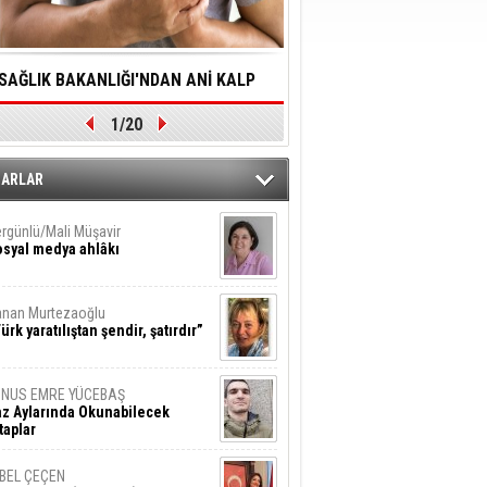
SAĞLIK BAKANLIĞI'NDAN ANİ KALP
YALNIZLIK YAŞLI BİREY
1/20
DURMALARINA HIZLI MÜDAHALE
SORUNLARA NEDEN OL
DİLMESİNE YÖNELİK ÖNLENMESİ İÇİN
ZARLAR
ÖNEMLİ ADIM
rgünlü/Mali Müşavir
syal medya ahlâkı
nan Murtezaoğlu
ürk yaratılıştan şendir, şatırdır”
UNUS EMRE YÜCEBAŞ
z Aylarında Okunabilecek
taplar
İBEL ÇEÇEN