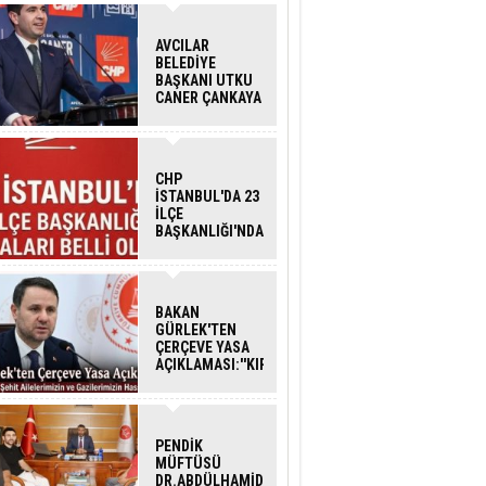
AVCILAR
BELEDİYE
BAŞKANI UTKU
CANER ÇANKAYA
HAKKINDA
TAHLİYE KARARI
CHP
İSTANBUL'DA 23
İLÇE
BAŞKANLIĞI'NDA
ATAMALAR
GERÇEKLEŞTİ
BAKAN
GÜRLEK'TEN
ÇERÇEVE YASA
AÇIKLAMASI:''KIRMIZI
ÇİZGİMİZ ŞEHİT
AİLELERİ VE
GAZİLERİMİZİN
HASSASİYETİDİR''
PENDİK
MÜFTÜSÜ
DR.ABDÜLHAMİD