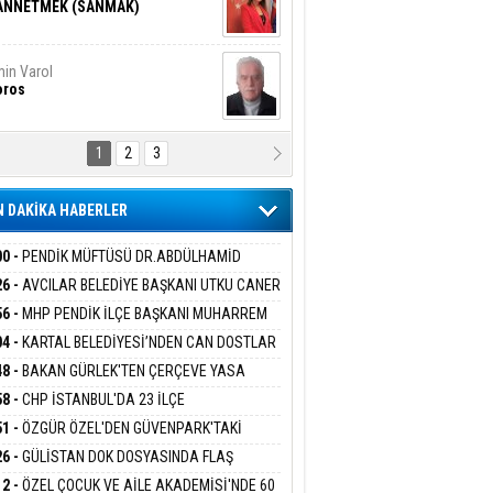
ANNETMEK (SANMAK)
in Varol
oros
1
2
3
NALİZ/ ODABAŞ
ranlık DNA Kuşaklararası
ddetin Biyolojik Faturası
 DAKİKA HABERLER
yar Adıyaman
en Bu Sahaya Sığmazam
00 -
PENDİK MÜFTÜSÜ DR.ABDÜLHAMİD
LİVAN BASIN MENSUPLARINI AĞIRLADI
26 -
AVCILAR BELEDİYE BAŞKANI UTKU CANER
KAYA HAKKINDA TAHLİYE KARARI
56 -
MHP PENDİK İLÇE BAŞKANI MUHARREM
san Ali Çölük
r Satırın İçindeki İnsan
 KARTAL ORDULULAR DERNEĞİ HEYETİNİ
04 -
KARTAL BELEDİYESİ’NDEN CAN DOSTLAR
RLADI
N DEV YATIRIM!
48 -
BAKAN GÜRLEK'TEN ÇERÇEVE YASA
KLAMASI:''KIRMIZI ÇİZGİMİZ ŞEHİT AİLELERİ
58 -
CHP İSTANBUL'DA 23 İLÇE
gi Kılıç
İVAS: ATEŞE ATILAN VİCDAN
GAZİLERİMİZİN HASSASİYETİDİR''
KANLIĞI'NDA ATAMALAR GERÇEKLEŞTİ
51 -
ÖZGÜR ÖZEL'DEN GÜVENPARK'TAKİ
İLERE DESTEK:''SONUÇ ALANA KADAR
26 -
GÜLİSTAN DOK DOSYASINDA FLAŞ
ANIZDAYIZ''
İŞME: 2 DALGIÇ DELİL KARARTMA
ARIŞ BAŞARSLAN
12 -
ÖZEL ÇOCUK VE AİLE AKADEMİSİ'NDE 60