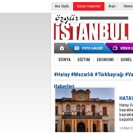
Ana Sayfa
Günün Haberleri
Arşiv
Sitene
DÜNYA
EĞİTİM
EKONOMİ
GENEL
#Hatay #Mezarlık #Türkbayrağı #Va
Haberleri
HATAY
Hatay Va
bayrakla
bayrakl
başlatıldı
14 Mart 2