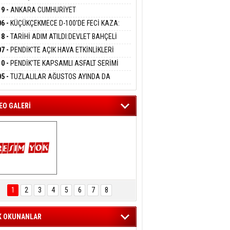
DANMAK
LAMASIYLA TUTUTKLANDI
UĞA HİZMET VERİLDİ
19 -
ANKARA CUMHURİYET
SAVCILIĞINDAN ÖZGÜR ÖZEL VE VELİ
06 -
KÜÇÜKÇEKMECE D-100'DE FECİ KAZA:
ABA HAKKINDA FEZLEKE
eltem Kaynas
MOBİL İETT OTOBÜSÜNE ÇARPTI 3 KİŞİ
18 -
TARİHİ ADIM ATILDI:DEVLET BAHÇELİ
FFETMEYECEĞİM!
ATINI KAYBETTİ
RÖRSÜZ TÜRKİYE' ÇERÇEVE YASA TEKLİFİNİ
07 -
PENDİK'TE AÇIK HAVA ETKİNLİKLERİ
ALADI
UK SİNEMASIYLA BAŞLADI
10 -
PENDİK'TE KAPSAMLI ASFALT SERİMİ
LADI
05 -
TUZLALILAR AĞUSTOS AYINDA DA
EMAYA DOYACAK
EO GALERİ
ARTAL ENGELSİZ 
AŞAM FESTİVALİ 
1
2
3
4
5
6
7
8
KONSERİ 
LEYİCİLERİ MEST 
ETTİ
K OKUNANLAR