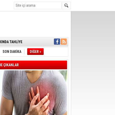
ENSUPLARINI
KINDA TAHLİYE
DULULAR DERNEĞİ
IM!
SON DAKİKA
DİĞER »
I ÇİZGİMİZ
GERÇEKLEŞTİ
'SONUÇ ALANA
E ÇIKANLAR
DELİL KARARTMA
 VERİLDİ
VE VELİ AĞBABA
OTOBÜSÜNE
YE' ÇERÇEVE YASA
A BAŞLADI