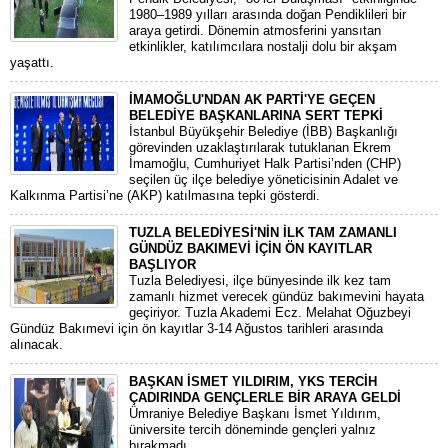
1980–1989 yılları arasında doğan Pendiklileri bir
araya getirdi. Dönemin atmosferini yansıtan
etkinlikler, katılımcılara nostalji dolu bir akşam
yaşattı.
İMAMOĞLU'NDAN AK PARTİ'YE GEÇEN
BELEDİYE BAŞKANLARINA SERT TEPKİ
​İstanbul Büyükşehir Belediye (İBB) Başkanlığı
görevinden uzaklaştırılarak tutuklanan Ekrem
İmamoğlu, Cumhuriyet Halk Partisi’nden (CHP)
seçilen üç ilçe belediye yöneticisinin Adalet ve
Kalkınma Partisi’ne (AKP) katılmasına tepki gösterdi.
TUZLA BELEDİYESİ'NİN İLK TAM ZAMANLI
GÜNDÜZ BAKIMEVİ İÇİN ÖN KAYITLAR
BAŞLIYOR
Tuzla Belediyesi, ilçe bünyesinde ilk kez tam
zamanlı hizmet verecek gündüz bakımevini hayata
geçiriyor. Tuzla Akademi Ecz. Melahat Oğuzbeyi
Gündüz Bakımevi için ön kayıtlar 3-14 Ağustos tarihleri arasında
alınacak.
BAŞKAN İSMET YILDIRIM, YKS TERCİH
ÇADIRINDA GENÇLERLE BİR ARAYA GELDİ
Ümraniye Belediye Başkanı İsmet Yıldırım,
üniversite tercih döneminde gençleri yalnız
bırakmadı.