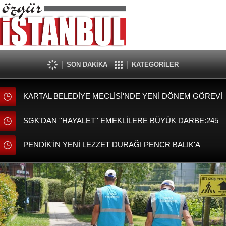
SON DAKİKA
KATEGORİLER
KARTAL BELEDİYE MECLİSİ'NDE YENİ DÖNEM GÖREVİ
DAĞILIMI BELLİ OLDU
SGK'DAN ''HAYALET'' EMEKLİLERE BÜYÜK DARBE:245
BİN KİŞİNİ MAAŞI KESİLDİ!
PENDİK'İN YENİ LEZZET DURAĞI PENCR BALIK'A
BAŞKAN AHMET CİN'DEN ZİYARET