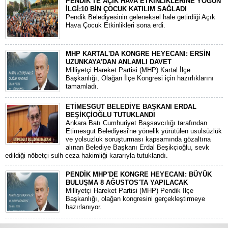
PENDİK'TE AÇIK HAVA ETKİNLİKLERİNE YOĞUN
İLGİ:10 BİN ÇOCUK KATILIM SAĞLADI
Pendik Belediyesinin geleneksel hale getirdiği Açık
Hava Çocuk Etkinlikleri sona erdi.
MHP KARTAL'DA KONGRE HEYECANI: ERSİN
UZUNKAYA'DAN ANLAMLI DAVET
Milliyetçi Hareket Partisi (MHP) Kartal İlçe
Başkanlığı, Olağan İlçe Kongresi için hazırlıklarını
tamamladı.
ETİMESGUT BELEDİYE BAŞKANI ERDAL
BEŞİKÇİOĞLU TUTUKLANDI
Ankara Batı Cumhuriyet Başsavcılığı tarafından
Etimesgut Belediyesi'ne yönelik yürütülen usulsüzlük
ve yolsuzluk soruşturması kapsamında gözaltına
alınan Belediye Başkanı Erdal Beşikçioğlu, sevk
edildiği nöbetçi sulh ceza hakimliği kararıyla tutuklandı.
PENDİK MHP'DE KONGRE HEYECANI: BÜYÜK
BULUŞMA 8 AĞUSTOS'TA YAPILACAK
​Milliyetçi Hareket Partisi (MHP) Pendik İlçe
Başkanlığı, olağan kongresini gerçekleştirmeye
hazırlanıyor.