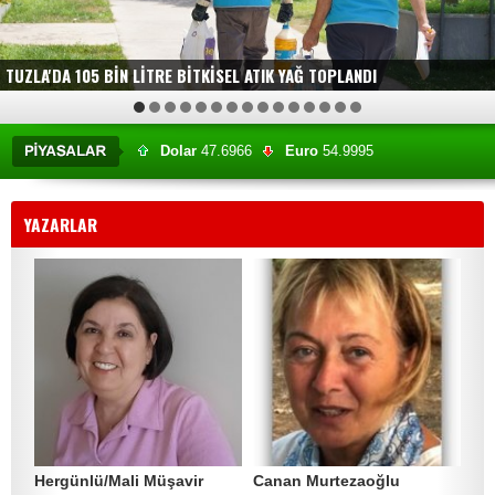
TUZLA'DA 105 BİN LİTRE BİTKİSEL ATIK YAĞ TOPLANDI
1
2
3
4
5
6
7
8
9
10
11
12
13
14
15
Dolar
47.6966
Euro
54.9995
Altın
6618.44
BIST
13850.62
YAZARLAR
Hergünlü/Mali Müşavir
Canan Murtezaoğlu
YU