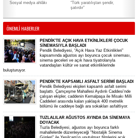
Sosyal medya ahlâkı
“Türk yaratılıştan şendir,
Yaz
şatırdır”
Kit
ÖNEMLİ HABERLER
PENDİK'TE AÇIK HAVA ETKİNLİKLERİ ÇOCUK
SİNEMASIYLA BAŞLADI
Pendik Belediyesi, “Açık Hava Yaz Etkinlikleri”
kapsamında ağustos ayı boyunca çocuk sineması,
sinema geceleri ve açık hava tiyatrolarıyla
vatandaşları kültür ve sanat etkinliklerinde
buluşturuyor.
PENDİK'TE KAPSAMLI ASFALT SERİMİ BAŞLADI
Pendik Belediyesi ekipleri kapsamlı asfalt serimi
başlattı. Çamçeşme Mahallesi Aydınlı Caddesi’nde
çalışan ekipler, caddenin Kemalpaşa ile Misakı Milli
Caddeleri arasında kalan yaklaşık 400 metrelik
bölümü ile caddeye bağlı ara sokakları asfaltlıyor.
TUZLALILAR AĞUSTOS AYINDA DA SİNEMAYA
DOYACAK
Tuzla Belediyesi, ağustos ayı boyunca farklı
mahallelerde düzenleyeceği "Nostaljik Sinema
Günleri" ile Yeşilçam'ın unutulmaz filmlerini açık