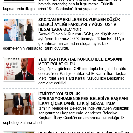
havada vatandaşlarla buluşturacak. Etkinlik
kapsamında ilk gösterimi "Süt Kardeşler" filmi yapacak.
SKG'DAN EMEKLİLERE DUYURU:EN DÜŞÜK
EMEKLİ AYLIĞI FARKLARI 7 AĞUSTOS'TA
HESAPLARA GEÇİYOR
​Sosyal Güvenlik Kurumu (SGK), en düşük emekli
aylığının Temmuz 2026 itibarıyla 23 bin 552 TL'ye
çıkarılmasının ardından oluşan aylık fark
ödemelerinin yapılacağı tarihi duyurdu.
YENİ PARTİ KARTAL KURUCU İLÇE BAŞKANI
MERT POLAT OLDU
Geçtiğimiz günlerde CHP'den toplu bir şekilde istifa
ederek Yeni Parti'ye katılan CHP Kartal İlçe Başkanı
Mert Polat Yeni Parti Kartal Kurucu İlçe Başkanlığı
görevine getirildi.
İZMİR'DE YOLSUZLUK
OPERASYONU:MENDERES BELEDİYE BAŞKANI
İLKAY ÇİÇEK DAHİL 13 KİŞİ GÖZALTINDA
​İzmir'in Menderes Belediyesi’nde yürütülen yolsuzluk
soruşturması kapsamında Menderes Belediye
Başkanı İlkay Çiçek’in de aralarında bulunduğu 13
şüpheli gözaltına alındı.