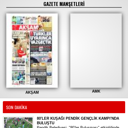
GAZETE MANŞETLERİ
AMK
AKŞAM
SON DAKİKA
80'LER KUŞAĞI PENDİK GENÇLİK KAMPI'NDA
BULUŞTU
Pendik Belediyesi, "80’ler Buluşması" etkinliğinde