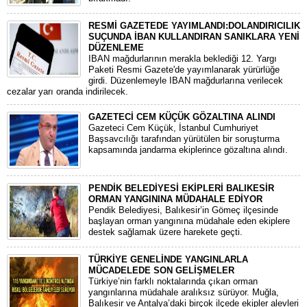
RESMİ GAZETEDE YAYIMLANDI:DOLANDIRICILIK
SUÇUNDA İBAN KULLANDIRAN SANIKLARA YENİ
DÜZENLEME
IBAN mağdurlarının merakla beklediği 12. Yargı
Paketi Resmi Gazete'de yayımlanarak yürürlüğe
girdi. Düzenlemeyle IBAN mağdurlarına verilecek
cezalar yarı oranda indirilecek.
GAZETECİ CEM KÜÇÜK GÖZALTINA ALINDI
​Gazeteci Cem Küçük, İstanbul Cumhuriyet
Başsavcılığı tarafından yürütülen bir soruşturma
kapsamında jandarma ekiplerince gözaltına alındı.
PENDİK BELEDİYESİ EKİPLERİ BALIKESİR
ORMAN YANGININA MÜDAHALE EDİYOR
Pendik Belediyesi, Balıkesir’in Gömeç ilçesinde
başlayan orman yangınına müdahale eden ekiplere
destek sağlamak üzere harekete geçti.
TÜRKİYE GENELİNDE YANGINLARLA
MÜCADELEDE SON GELİŞMELER
​Türkiye’nin farklı noktalarında çıkan orman
yangınlarına müdahale aralıksız sürüyor. Muğla,
Balıkesir ve Antalya’daki birçok ilçede ekipler alevleri