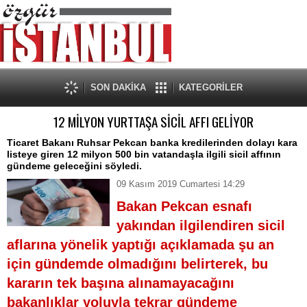
SON DAKİKA
KATEGORİLER
12 MİLYON YURTTAŞA SİCİL AFFI GELİYOR
Ticaret Bakanı Ruhsar Pekcan banka kredilerinden dolayı kara
listeye giren 12 milyon 500 bin vatandaşla ilgili sicil affının
gündeme geleceğini söyledi.
09 Kasım 2019 Cumartesi 14:29
Bakan Pekcan esnafı
yakından ilgilendiren sicil
aflarına yönelik yaptığı açıklamada şu an
için gündemde olmadığını belirterek, bu
kararın tek başına alınamayacağını
bakanlıklar yoluyla tekrar gündeme