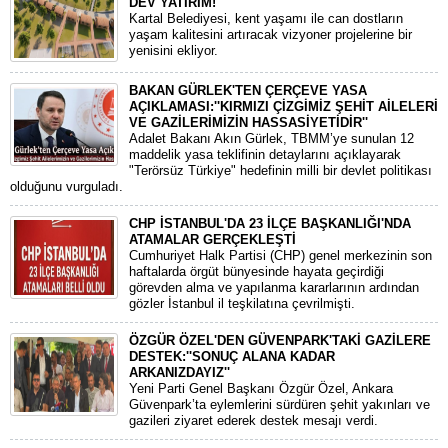
DEV YATIRIM!
Kartal Belediyesi, kent yaşamı ile can dostların
yaşam kalitesini artıracak vizyoner projelerine bir
yenisini ekliyor.
BAKAN GÜRLEK'TEN ÇERÇEVE YASA
AÇIKLAMASI:''KIRMIZI ÇİZGİMİZ ŞEHİT AİLELERİ
VE GAZİLERİMİZİN HASSASİYETİDİR''
Adalet Bakanı Akın Gürlek, TBMM’ye sunulan 12
maddelik yasa teklifinin detaylarını açıklayarak
"Terörsüz Türkiye" hedefinin milli bir devlet politikası
olduğunu vurguladı.
CHP İSTANBUL'DA 23 İLÇE BAŞKANLIĞI'NDA
ATAMALAR GERÇEKLEŞTİ
​Cumhuriyet Halk Partisi (CHP) genel merkezinin son
haftalarda örgüt bünyesinde hayata geçirdiği
görevden alma ve yapılanma kararlarının ardından
gözler İstanbul il teşkilatına çevrilmişti.
ÖZGÜR ÖZEL'DEN GÜVENPARK'TAKİ GAZİLERE
DESTEK:''SONUÇ ALANA KADAR
ARKANIZDAYIZ''
​Yeni Parti Genel Başkanı Özgür Özel, Ankara
Güvenpark’ta eylemlerini sürdüren şehit yakınları ve
gazileri ziyaret ederek destek mesajı verdi.