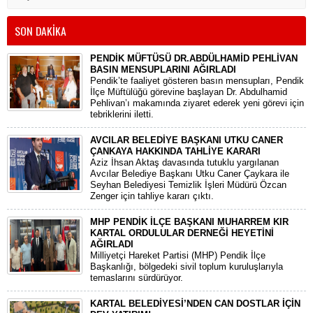
SON DAKİKA
PENDİK MÜFTÜSÜ DR.ABDÜLHAMİD PEHLİVAN
BASIN MENSUPLARINI AĞIRLADI
​Pendik’te faaliyet gösteren basın mensupları, Pendik
İlçe Müftülüğü görevine başlayan Dr. Abdulhamid
Pehlivan’ı makamında ziyaret ederek yeni görevi için
tebriklerini iletti.
AVCILAR BELEDİYE BAŞKANI UTKU CANER
ÇANKAYA HAKKINDA TAHLİYE KARARI
​Aziz İhsan Aktaş davasında tutuklu yargılanan
Avcılar Belediye Başkanı Utku Caner Çaykara ile
Seyhan Belediyesi Temizlik İşleri Müdürü Özcan
Zenger için tahliye kararı çıktı.
MHP PENDİK İLÇE BAŞKANI MUHARREM KIR
KARTAL ORDULULAR DERNEĞİ HEYETİNİ
AĞIRLADI
​Milliyetçi Hareket Partisi (MHP) Pendik İlçe
Başkanlığı, bölgedeki sivil toplum kuruluşlarıyla
temaslarını sürdürüyor.
KARTAL BELEDİYESİ’NDEN CAN DOSTLAR İÇİN