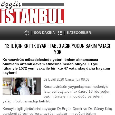
SON DAKİKA
KATEGORİLER
13 İL İÇİN KRİTİK UYARI! TABLO AĞIR YOĞUN BAKIM YATAĞI
YOK
Koranavirüs mücadelesinde yeterli önlem alınamaması
ölümlerin artarak devam etmesine neden oluyor. 1 Eylül
itibariyle 1572 yeni vaka ile birlikte 47 vatandaş daha hayatını
kaybetti
02 Eylül 2020 Çarşamba 08:09
Koranavirüsün yaygınlaşması nedeniyle
İstanbul başta olmak üzere 13 ilde yoğun
bakım ünitelerinin dolduğu ve yeterli
yatağın bulunamadığı belirtildi.
Konuyla ilgili görüşlerini paylaşan Dr.Ergün Demir ve Dr. Güray Kılıç
pandemi süresince koranavirüs hastalarının yoğun bakım