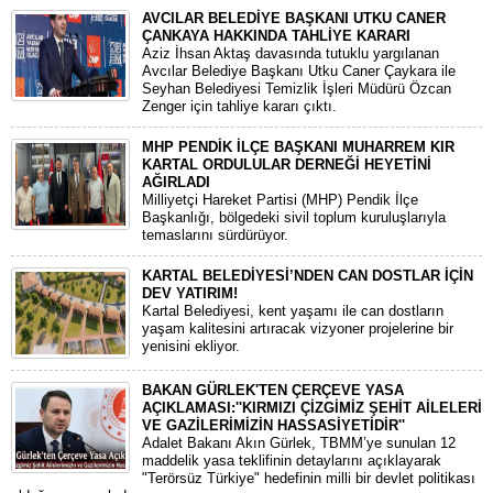
AVCILAR BELEDİYE BAŞKANI UTKU CANER
ÇANKAYA HAKKINDA TAHLİYE KARARI
​Aziz İhsan Aktaş davasında tutuklu yargılanan
Avcılar Belediye Başkanı Utku Caner Çaykara ile
Seyhan Belediyesi Temizlik İşleri Müdürü Özcan
Zenger için tahliye kararı çıktı.
MHP PENDİK İLÇE BAŞKANI MUHARREM KIR
KARTAL ORDULULAR DERNEĞİ HEYETİNİ
AĞIRLADI
​Milliyetçi Hareket Partisi (MHP) Pendik İlçe
Başkanlığı, bölgedeki sivil toplum kuruluşlarıyla
temaslarını sürdürüyor.
KARTAL BELEDİYESİ’NDEN CAN DOSTLAR İÇİN
DEV YATIRIM!
Kartal Belediyesi, kent yaşamı ile can dostların
yaşam kalitesini artıracak vizyoner projelerine bir
yenisini ekliyor.
BAKAN GÜRLEK'TEN ÇERÇEVE YASA
AÇIKLAMASI:''KIRMIZI ÇİZGİMİZ ŞEHİT AİLELERİ
VE GAZİLERİMİZİN HASSASİYETİDİR''
Adalet Bakanı Akın Gürlek, TBMM’ye sunulan 12
maddelik yasa teklifinin detaylarını açıklayarak
"Terörsüz Türkiye" hedefinin milli bir devlet politikası