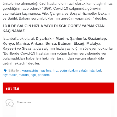
ünitelerine alınmadığı özel hastanelerin acil olarak kamulaştırılması
gerektiğini ifade ederek “SGK, Covid-19 salgınında görevini
yapmaktan kaçınamaz. Aile, Çalışma ve Sosyal Hizmetler Bakanı
ve Sağlık Bakanı sorumluluklarının gereğini yapmalıdır” dediler.
13 İLDE SALGIN HIZLA YAYILDI SGK GÖREV YAPMAKTAN
KAÇINAMAZ
İstanbul’a ek olarak
Diyarbakır, Mardin, Şanlıurfa, Gaziantep,
Konya, Manisa, Ankara, Bursa, Batman, Elazığ, Malatya,
Kayseri
ve
Sivas
’ta da salgının hızla yayıldığını söyleyen doktorlar
“Bu illerde Covid-19 hastalarının yoğun bakım servislerinde yer
bulamadıkları haberleri hekimler tarafından yaygın olarak dile
getirilmektedir” dediler.
,
,
,
,
,
Etiketler:
koranavirüs
yayılma
hız
yoğun bakım yatağı
istanbul
,
,
,
diyarbakır
mardin
sgk
pandemi
Yorumlar