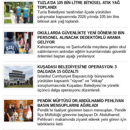
TUZLA'DA 105 BİN LİTRE BİTKİSEL ATIK YAĞ
TOPLANDI
Tuzla Belediyesi tarafından ilçede yürütülen
çalışmalar kapsamında 2026 yılında 105 bin litre
bitkisel atık yağ toplandı.
OKULLARDA GÜVENLİKTE YENİ DÖNEM:30 BİN
PERSONEL ALINACAK DEDEKTÖRLÜ ARAMA
GELİYOR
​Kahramanmaraş ve Şanlıurfa'da meydana gelen okul
saldırılarının ardından eğitim kurumlarındaki güvenlik
önlemleri baştan aşağı yenileniyor.
KUŞADASI BELEDİYESİ'NE OPERASYON: 3
DALGADA 15 GÖZALTI
​İstanbul Cumhuriyet Başsavcılığı bünyesinde
yürütülen kapsamlı "rüşvet" ve "irtikap"
soruşturmasında Kuşadası Belediyesi’ne yönelik
üçüncü dalga operasyonu düzenlendi.
PENDİK MÜFTÜSÜ DR.ABDÜLHAMİD PEHLİVAN
BASIN MENSUPLARINI AĞIRLADI
​Pendik’te faaliyet gösteren basın mensupları, Pendik
İlçe Müftülüğü görevine başlayan Dr. Abdulhamid
Pehlivan’ı makamında ziyaret ederek yeni görevi için
tebriklerini iletti.