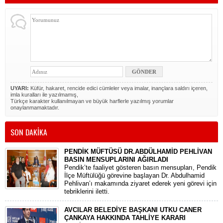
UYARI:
Küfür, hakaret, rencide edici cümleler veya imalar, inançlara saldırı içeren,
imla kuralları ile yazılmamış,
Türkçe karakter kullanılmayan ve büyük harflerle yazılmış yorumlar
onaylanmamaktadır.
SON DAKİKA
PENDİK MÜFTÜSÜ DR.ABDÜLHAMİD PEHLİVAN
BASIN MENSUPLARINI AĞIRLADI
​Pendik’te faaliyet gösteren basın mensupları, Pendik
İlçe Müftülüğü görevine başlayan Dr. Abdulhamid
Pehlivan’ı makamında ziyaret ederek yeni görevi için
tebriklerini iletti.
AVCILAR BELEDİYE BAŞKANI UTKU CANER
ÇANKAYA HAKKINDA TAHLİYE KARARI