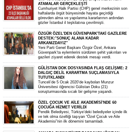
ATAMALAR GERÇEKLEŞTİ
​Cumhuriyet Halk Partisi (CHP) genel merkezinin son
haftalarda örgüt bünyesinde hayata geçirdiği
görevden alma ve yapılanma kararlarının ardından
gözler İstanbul il teşkilatına çevrilmişti.
ÖZGÜR ÖZEL'DEN GÜVENPARK'TAKİ GAZİLERE
DESTEK:''SONUÇ ALANA KADAR
ARKANIZDAYIZ''
​Yeni Parti Genel Başkanı Özgür Özel, Ankara
Güvenpark’ta eylemlerini sürdüren şehit yakınları ve
gazileri ziyaret ederek destek mesajı verdi.
GÜLİSTAN DOK DOSYASINDA FLAŞ GELİŞME: 2
DALGIÇ DELİL KARARTMA SUÇLAMASIYLA
TUTUTKLANDI
​Tunceli’de 5 Ocak 2020’de kaybolan Munzur
Üniversitesi öğrencisi Gülistan Doku (21)
soruşturmasında sıcak bir gelişme yaşandı.
ÖZEL ÇOCUK VE AİLE AKADEMİSİ'NDE 60
ÇOCUĞA HİZMET VERİLDİ
Pendik Belediyesi, Türkiye’deki belediyeler içinde ilk
ve tek olma özelliği taşıyan “Özel Çocuk ve Aile
Akademisi”nin ilk dönemini tamamladı.