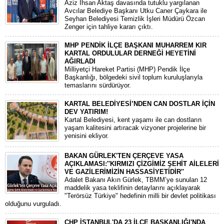
​Aziz İhsan Aktaş davasında tutuklu yargılanan
Avcılar Belediye Başkanı Utku Caner Çaykara ile
Seyhan Belediyesi Temizlik İşleri Müdürü Özcan
Zenger için tahliye kararı çıktı.
MHP PENDİK İLÇE BAŞKANI MUHARREM KIR
KARTAL ORDULULAR DERNEĞİ HEYETİNİ
AĞIRLADI
​Milliyetçi Hareket Partisi (MHP) Pendik İlçe
Başkanlığı, bölgedeki sivil toplum kuruluşlarıyla
temaslarını sürdürüyor.
KARTAL BELEDİYESİ’NDEN CAN DOSTLAR İÇİN
DEV YATIRIM!
Kartal Belediyesi, kent yaşamı ile can dostların
yaşam kalitesini artıracak vizyoner projelerine bir
yenisini ekliyor.
BAKAN GÜRLEK'TEN ÇERÇEVE YASA
AÇIKLAMASI:''KIRMIZI ÇİZGİMİZ ŞEHİT AİLELERİ
VE GAZİLERİMİZİN HASSASİYETİDİR''
Adalet Bakanı Akın Gürlek, TBMM’ye sunulan 12
maddelik yasa teklifinin detaylarını açıklayarak
"Terörsüz Türkiye" hedefinin milli bir devlet politikası
olduğunu vurguladı.
CHP İSTANBUL'DA 23 İLÇE BAŞKANLIĞI'NDA