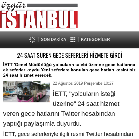
SON DAKİKA
KATEGORİLER
24 SAAT SÜREN GECE SEFERLERİ HİZMETE GİRDİ
İETT 'Genel Müdürlüğü yolcuların talebi üzerine gece hatlarına
ek seferler koydu.Yeni seferlere konulan gece hatları kesintisiz
24 saat hizmet verecek.
22 Ağustos 2019 Perşembe 10:27
İETT, "yolcuların isteği
üzerine" 24 saat hizmet
veren gece hatlarını Twitter hesabından
yaptığı paylaşımla duyurdu.
İETT, gece seferleriyle ilgili resmi Twitter hesabından