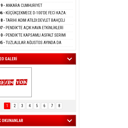
DANMAK
LAMASIYLA TUTUTKLANDI
UĞA HİZMET VERİLDİ
19 -
ANKARA CUMHURİYET
SAVCILIĞINDAN ÖZGÜR ÖZEL VE VELİ
06 -
KÜÇÜKÇEKMECE D-100'DE FECİ KAZA:
ABA HAKKINDA FEZLEKE
eltem Kaynas
MOBİL İETT OTOBÜSÜNE ÇARPTI 3 KİŞİ
18 -
TARİHİ ADIM ATILDI:DEVLET BAHÇELİ
FFETMEYECEĞİM!
ATINI KAYBETTİ
RÖRSÜZ TÜRKİYE' ÇERÇEVE YASA TEKLİFİNİ
07 -
PENDİK'TE AÇIK HAVA ETKİNLİKLERİ
ALADI
UK SİNEMASIYLA BAŞLADI
10 -
PENDİK'TE KAPSAMLI ASFALT SERİMİ
LADI
05 -
TUZLALILAR AĞUSTOS AYINDA DA
EMAYA DOYACAK
EO GALERİ
ARTAL ENGELSİZ 
AŞAM FESTİVALİ 
1
2
3
4
5
6
7
8
KONSERİ 
LEYİCİLERİ MEST 
ETTİ
K OKUNANLAR