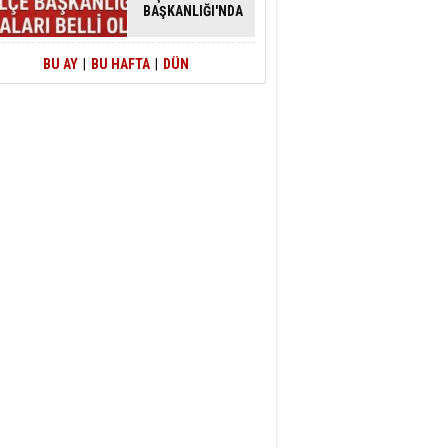
BAŞKANLIĞI'NDA
ATAMALAR
GERÇEKLEŞTİ
BU AY
|
BU HAFTA
|
DÜN