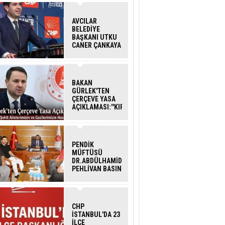
AVCILAR
BELEDİYE
BAŞKANI UTKU
CANER ÇANKAYA
HAKKINDA
TAHLİYE KARARI
BAKAN
GÜRLEK'TEN
ÇERÇEVE YASA
AÇIKLAMASI:''KIRMIZI
ÇİZGİMİZ ŞEHİT
AİLELERİ VE
GAZİLERİMİZİN
HASSASİYETİDİR''
PENDİK
MÜFTÜSÜ
DR.ABDÜLHAMİD
PEHLİVAN BASIN
MENSUPLARINI
AĞIRLADI
CHP
İSTANBUL'DA 23
İLÇE