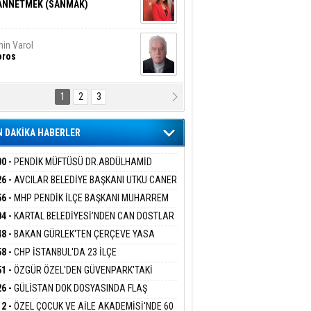
ANNETMEK (SANMAK)
in Varol
oros
1
2
3
NALİZ/ ODABAŞ
ranlık DNA Kuşaklararası
ddetin Biyolojik Faturası
 DAKİKA HABERLER
yar Adıyaman
en Bu Sahaya Sığmazam
00 -
PENDİK MÜFTÜSÜ DR.ABDÜLHAMİD
LİVAN BASIN MENSUPLARINI AĞIRLADI
26 -
AVCILAR BELEDİYE BAŞKANI UTKU CANER
KAYA HAKKINDA TAHLİYE KARARI
56 -
MHP PENDİK İLÇE BAŞKANI MUHARREM
san Ali Çölük
r Satırın İçindeki İnsan
 KARTAL ORDULULAR DERNEĞİ HEYETİNİ
04 -
KARTAL BELEDİYESİ’NDEN CAN DOSTLAR
RLADI
N DEV YATIRIM!
48 -
BAKAN GÜRLEK'TEN ÇERÇEVE YASA
KLAMASI:''KIRMIZI ÇİZGİMİZ ŞEHİT AİLELERİ
58 -
CHP İSTANBUL'DA 23 İLÇE
gi Kılıç
İVAS: ATEŞE ATILAN VİCDAN
GAZİLERİMİZİN HASSASİYETİDİR''
KANLIĞI'NDA ATAMALAR GERÇEKLEŞTİ
51 -
ÖZGÜR ÖZEL'DEN GÜVENPARK'TAKİ
İLERE DESTEK:''SONUÇ ALANA KADAR
26 -
GÜLİSTAN DOK DOSYASINDA FLAŞ
ANIZDAYIZ''
İŞME: 2 DALGIÇ DELİL KARARTMA
ARIŞ BAŞARSLAN
12 -
ÖZEL ÇOCUK VE AİLE AKADEMİSİ'NDE 60