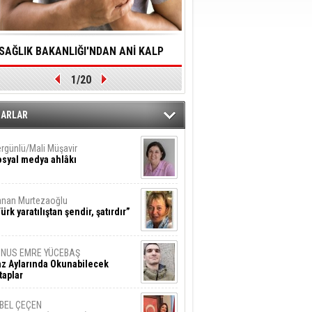
SAĞLIK BAKANLIĞI'NDAN ANİ KALP
YALNIZLIK YAŞLI BİREY
1/20
DURMALARINA HIZLI MÜDAHALE
SORUNLARA NEDEN OL
DİLMESİNE YÖNELİK ÖNLENMESİ İÇİN
ZARLAR
ÖNEMLİ ADIM
rgünlü/Mali Müşavir
syal medya ahlâkı
nan Murtezaoğlu
ürk yaratılıştan şendir, şatırdır”
UNUS EMRE YÜCEBAŞ
z Aylarında Okunabilecek
taplar
İBEL ÇEÇEN