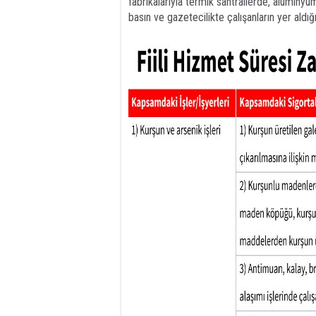
fabrikalarıyla termik santrallerde, alüminyu
basın ve gazetecilikte çalışanların yer aldı