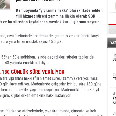
Kamuoyunda “yıpranma hakkı” olarak ifade edilen
fiili hizmet süresi zammına ilişkin olarak SGK
ı ve bu süreden faydalanan meslek kuruluşlarının sayısını
nde, cıva üretiminde, madenlerde, çimento ve kok fabrikalarıyla
üzere yararlanan meslek sayısı 45’e çıktı.
E
YA
He
55’ten 50’e indirirken, izinde geçirdikleri süreler tatiller de
So
er 43 yaşında emekli olabiliyor.
 180 GÜNLÜK SÜRE VERİLİYOR
Ca
anlara yıpranma hakkı (fiili hizmet süresi zammı) veriliyor. Yasa
“T
0 gün ilave ediliyor. Madenlerde çalışanlar için bu süre 180 güne
 hem de emeklilik yaşından düşülüyor. Madencilikte en az 5 yıl,
Y
lışmış kişiler erken emeklilik hakkı kazanıyor.
Ya
Ki
am fabrika ve atölyelerinde, cıva üretiminde, çimento ve kok
S