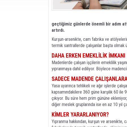
geçtiğimiz günlerde önemli bir adım att
artırdı.
Kurşun-arsenikte, cam fabrika ve atölyeleri
termik santrallerde çalışanlar başta olmak 
DAHA ERKEN EMEKLİLİK İMKANI
Madenlerde çalışan işçilerin emeklilik yaşını 
yıpranmaya dahil ediliyor. Böylece madencil
SADECE MADENDE ÇALIŞANLARA
Yasa uyarınca tehlikeli ve ağır işlerde çalış
kapsamındakilere 360 güne karşılık 60 ile 9
çıkıyor. Bu süre hem prim gününe ekleniyor,
diğer meslek gruplarında ise en az 10 yıl ça
KİMLER YARARLANIYOR?
Yıpranma hakkından, kurşun ve arsenikte, c