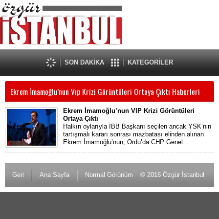
SON DAKİKA
KATEGORİLER
Ekrem İ̇mamoğlu’nun Vıp Krizi Görüntüleri Ortaya Çıktı Haberleri
Ekrem İmamoğlu’nun VIP Krizi Görüntüleri
Ortaya Çıktı
Halkın oylarıyla İBB Başkanı seçilen ancak YSK’nin
tartışmalı kararı sonrası mazbatası elinden alınan
Ekrem İmamoğlu’nun, Ordu’da CHP Genel...
Geri
Ana Sayfa
Normal Görünüm
© 2016 Özgür İstanbul