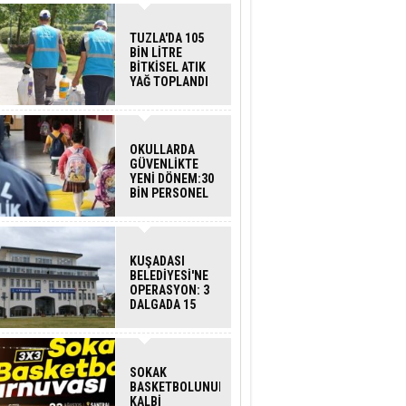
TUZLA'DA 105
BİN LİTRE
BİTKİSEL ATIK
YAĞ TOPLANDI
OKULLARDA
GÜVENLİKTE
YENİ DÖNEM:30
BİN PERSONEL
ALINACAK
DEDEKTÖRLÜ
ARAMA GELİYOR
KUŞADASI
BELEDİYESİ'NE
OPERASYON: 3
DALGADA 15
GÖZALTI
SOKAK
BASKETBOLUNUN
KALBİ