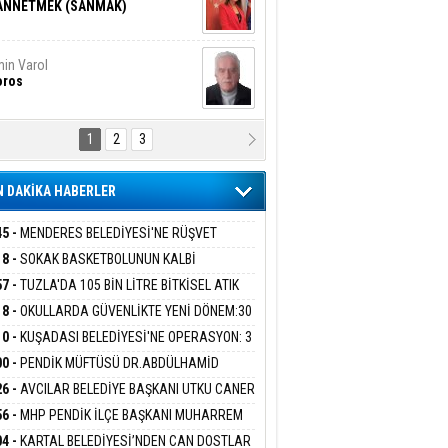
ANNETMEK (SANMAK)
in Varol
oros
1
2
3
NALİZ/ ODABAŞ
ranlık DNA Kuşaklararası
ddetin Biyolojik Faturası
 DAKİKA HABERLER
yar Adıyaman
en Bu Sahaya Sığmazam
45 -
MENDERES BELEDİYESİ'NE RÜŞVET
RASYONU:BELEDİYE BAŞKANI İLKAY ÇİÇEK
18 -
SOKAK BASKETBOLUNUN KALBİ
İYEYE SEVK EDİLDİ
ANİYE’DE ATACAK
57 -
TUZLA'DA 105 BİN LİTRE BİTKİSEL ATIK
san Ali Çölük
r Satırın İçindeki İnsan
 TOPLANDI
18 -
OKULLARDA GÜVENLİKTE YENİ DÖNEM:30
 PERSONEL ALINACAK DEDEKTÖRLÜ ARAMA
10 -
KUŞADASI BELEDİYESİ'NE OPERASYON: 3
İYOR
GADA 15 GÖZALTI
00 -
PENDİK MÜFTÜSÜ DR.ABDÜLHAMİD
gi Kılıç
İVAS: ATEŞE ATILAN VİCDAN
LİVAN BASIN MENSUPLARINI AĞIRLADI
26 -
AVCILAR BELEDİYE BAŞKANI UTKU CANER
KAYA HAKKINDA TAHLİYE KARARI
56 -
MHP PENDİK İLÇE BAŞKANI MUHARREM
 KARTAL ORDULULAR DERNEĞİ HEYETİNİ
ARIŞ BAŞARSLAN
04 -
KARTAL BELEDİYESİ’NDEN CAN DOSTLAR