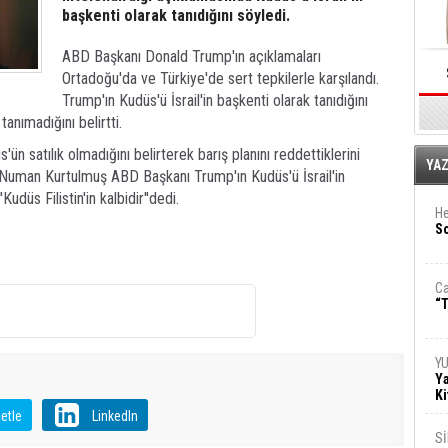
başkenti olarak tanıdığını söyledi.
ABD Başkanı Donald Trump'ın açıklamaları
Ortadoğu'da ve Türkiye'de sert tepkilerle karşılandı.
Trump'ın Kudüs'ü İsrail'in başkenti olarak tanıdığını
 tanımadığını belirtti.
n satılık olmadığını belirterek barış planını reddettiklerini
E
YA
 Numan Kurtulmuş ABD Başkanı Trump'ın Kudüs'ü İsrail'in
udüs Filistin'in kalbidir''dedi.
He
So
Ca
“T
Y
Ya
Ki
etle
LinkedIn
S