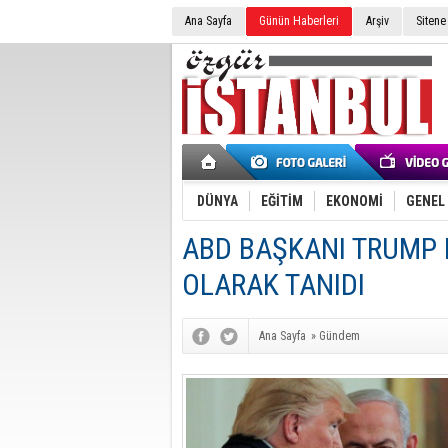
Ana Sayfa
Günün Haberleri
Arşiv
Sitene
DÜNYA
EĞİTİM
EKONOMİ
GENEL
ABD BAŞKANI TRUMP K
OLARAK TANIDI
Ana Sayfa
»
Gündem