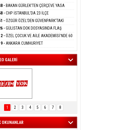
DANMAK
RLADI
N DEV YATIRIM!
48 -
BAKAN GÜRLEK'TEN ÇERÇEVE YASA
KLAMASI:''KIRMIZI ÇİZGİMİZ ŞEHİT AİLELERİ
58 -
CHP İSTANBUL'DA 23 İLÇE
GAZİLERİMİZİN HASSASİYETİDİR''
eltem Kaynas
KANLIĞI'NDA ATAMALAR GERÇEKLEŞTİ
51 -
ÖZGÜR ÖZEL'DEN GÜVENPARK'TAKİ
FFETMEYECEĞİM!
İLERE DESTEK:''SONUÇ ALANA KADAR
26 -
GÜLİSTAN DOK DOSYASINDA FLAŞ
ANIZDAYIZ''
İŞME: 2 DALGIÇ DELİL KARARTMA
12 -
ÖZEL ÇOCUK VE AİLE AKADEMİSİ'NDE 60
LAMASIYLA TUTUTKLANDI
UĞA HİZMET VERİLDİ
19 -
ANKARA CUMHURİYET
SAVCILIĞINDAN ÖZGÜR ÖZEL VE VELİ
ABA HAKKINDA FEZLEKE
EO GALERİ
ARTAL ENGELSİZ 
AŞAM FESTİVALİ 
1
2
3
4
5
6
7
8
KONSERİ 
LEYİCİLERİ MEST 
ETTİ
K OKUNANLAR