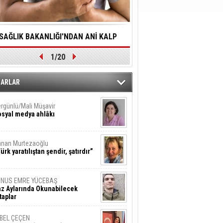
SAĞLIK BAKANLIĞI'NDAN ANİ KALP
YALNIZLIK YAŞLI BİREY
1/20
DURMALARINA HIZLI MÜDAHALE
SORUNLARA NEDEN OL
DİLMESİNE YÖNELİK ÖNLENMESİ İÇİN
ZARLAR
ÖNEMLİ ADIM
rgünlü/Mali Müşavir
syal medya ahlâkı
nan Murtezaoğlu
ürk yaratılıştan şendir, şatırdır”
UNUS EMRE YÜCEBAŞ
z Aylarında Okunabilecek
taplar
İBEL ÇEÇEN