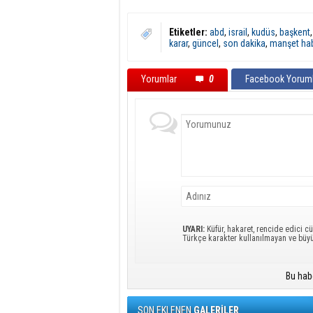
Etiketler:
abd
,
israil
,
kudüs
,
başkent
karar
,
güncel
,
son dakika
,
manşet ha
Yorumlar
0
Facebook Yoruml
UYARI:
Küfür, hakaret, rencide edici cü
Türkçe karakter kullanılmayan ve büy
Bu hab
SON EKLENEN
GALERİLER