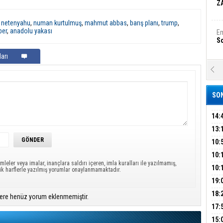
Z
,
netenyahu
,
numan kurtulmuş
,
mahmut abbas
,
barış planı
,
trump
,
ber
,
anadolu yakası
Em
S
arı
A
Ka
Şi
SON
Şi
B
14:
OPE
13:
ADL
ÜMR
10:
Ha
Bi
YAĞ
10:
mleler veya imalar, inançlara saldırı içeren, imla kuralları ile yazılmamış,
BİN
10:
ük harflerle yazılmış yorumlar onaylanmamaktadır.
GEL
DAL
19:
Ez
S
PEH
18:
ere henüz yorum eklenmemiştir.
ÇAN
17:
KIR
B
15: