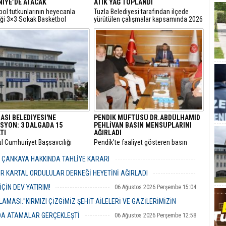
İYE’DE ATACAK
ATIK YAĞ TOPLANDI
bol tutkunlarının heyecanla
Tuzla Belediyesi tarafından ilçede
iği 3×3 Sokak Basketbol
yürütülen çalışmalar kapsamında 2026
sı, bu yıl 7’nci kez Ümraniye
yılında 105 bin litre bitkisel atık yağ
 Etkinlik Alanı’nda
toplandı.
eştirilecek.
ASI BELEDİYESİ'NE
PENDİK MÜFTÜSÜ DR.ABDÜLHAMİD
SYON: 3 DALGADA 15
PEHLİVAN BASIN MENSUPLARINI
TI
AĞIRLADI
ul Cumhuriyet Başsavcılığı
​Pendik’te faaliyet gösteren basın
inde yürütülen kapsamlı
mensupları, Pendik İlçe Müftülüğü
" ve "irtikap" soruşturmasında
görevine başlayan Dr. Abdulhamid
R ÇANKAYA HAKKINDA TAHLİYE KARARI
sı Belediyesi’ne yönelik üçüncü
Pehlivan’ı makamında ziyaret ederek
06 Ağustos 2026 Perşembe 18:26
operasyonu düzenlendi.
yeni görevi için tebriklerini iletti.
R KARTAL ORDULULAR DERNEĞİ HEYETİNİ AĞIRLADI
06 Ağustos 2026 Perşembe 17:56
ÇİN DEV YATIRIM!
06 Ağustos 2026 Perşembe 15:04
MASI:''KIRMIZI ÇİZGİMİZ ŞEHİT AİLELERİ VE GAZİLERİMİZİN
NDA ATAMALAR GERÇEKLEŞTİ
06 Ağustos 2026 Perşembe 12:58
06 Ağustos 2026 Perşembe 14:48