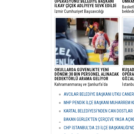
OPERASYONU:BELEDİYE BAŞKANI
ÜMRAN
İLKAY ÇİÇEK ADLİYEYE SEVK EDİLDİ
Basket
​İzmir Cumhuriyet Başsavcılığı
bekled
tarafından yürütülen 'rüşvet' ve 'irtikap'
Turnuva
soruşturması kapsamında gözaltına
Santral
alınan Menderes Belediye Başkanı İlkay
gerçekl
Çiçek’in de aralarında bulunduğu 16
şüpheli adliyeye sevk edildi.
OKULLARDA GÜVENLİKTE YENİ
KUŞAD
DÖNEM:30 BİN PERSONEL ALINACAK
OPERA
DEDEKTÖRLÜ ARAMA GELİYOR
GÖZAL
​Kahramanmaraş ve Şanlıurfa'da
​İstanb
meydana gelen okul saldırılarının
bünyes
ardından eğitim kurumlarındaki
"rüşvet
AVCILAR BELEDİYE BAŞKANI UTKU CANE
güvenlik önlemleri baştan aşağı
Kuşada
yenileniyor.
dalga 
MHP PENDİK İLÇE BAŞKANI MUHARREM KI
KARTAL BELEDİYESİ’NDEN CAN DOSTLAR İ
BAKAN GÜRLEK'TEN ÇERÇEVE YASA AÇIKLA
HASSASİYETİDİR''
CHP İSTANBUL'DA 23 İLÇE BAŞKANLIĞI'