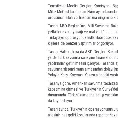
Temsilciler Meclisi Dışişleri Komisyonu Ba
Mike McCaul tarafından Ekim ayı ortasında su
ordusunun silah ve finansmana erişimine kısı
Tasarı, ABD Başkanı’nın, Milli Savunma Baka
yetkililere vize yasağı ve mal varlığı dondu
Türkiye’ye operasyonda kullanılabilecek sa
kişilere de benzer yaptırımlar öngörüyor.
Tasarı, Halkbank ya da ABD Dışişleri Bakanlığ
ya da Türk savunma sanayine finansal destek
yaptırımlar getirilmesini içeriyor. Tasarı
savunma sistemi satın almasından dolayı kı
Yoluyla Karşı Koyması Yasası altındaki yapt
Tasarıya göre, Amerikan savunma teçhizatı, h
kapsamına girmesi ve Türkiye’nin Suriye’dek
durumunda, Türk hükümetine satışı yasakla
da kaydediliyor.
Tasarı ayrıca, Türkiye’nin operasyonunun u
ailesinin net geliri konularında raporlar haz