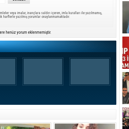
mleler veya imalar, inançlara saldırı içeren, imla kuralları ile yazılmamış,
ük harflerle yazılmış yorumlar onaylanmamaktadır.
ere henüz yorum eklenmemiştir.