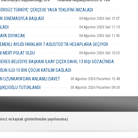
Başkanı Özgür Özel ile CHP
Karayolu Edirne istikametinde
 Milletvekili Veli Ağbaba
sürücüsünün kimliği henüz tespit
ERÖRSÜZ TÜRKİYE' ÇERÇEVE YASA TEKLİFİNİ İMZALADI
aki yasal incelemelerin
edilemeyen 34 BLN 100 plakalı
04 Ağustos 2026 Salı 16:18
ndığını ve her iki isim için de
otomobil, önünde seyreden bir İETT
UK SİNEMASIYLA BAŞLADI
04 Ağustos 2026 Salı 15:07
mazlıklarının kaldırılması
otobüsüne arkadan hızla çarptı.
ŞLADI
le fezleke hazırlandığını
04 Ağustos 2026 Salı 11:10
u.
MAYA DOYACAK
04 Ağustos 2026 Salı 11:05
EMEKLİ AYLIĞI FARKLARI 7 AĞUSTOS'TA HESAPLARA GEÇİYOR
04 Ağustos 2026 Salı 10:43
NI MERT POLAT OLDU
04 Ağustos 2026 Salı 10:23
RES BELEDİYE BAŞKANI İLKAY ÇİÇEK DAHİL 13 KİŞİ GÖZALTINDA
04 Ağustos 2026 Salı 10:02
ĞUN İLGİ:10 BİN ÇOCUK KATILIM SAĞLADI
03 Ağustos 2026 Pazartesi 16:31
İN UZUNKAYA'DAN ANLAMLI DAVET
03 Ağustos 2026 Pazartesi 13:48
ŞİKÇİOĞLU TUTUKLANDI
03 Ağustos 2026 Pazartesi 09:26
zinsiz ve kaynak gösterilmeden yayınlanamaz.