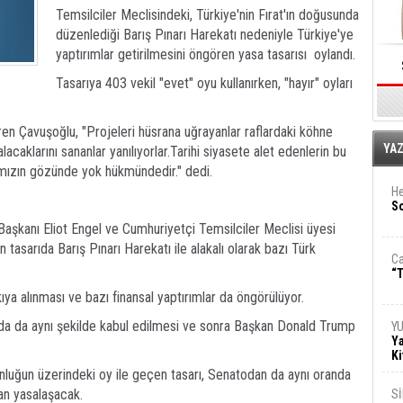
Temsilciler Meclisindeki, Türkiye'nin Fırat'ın doğusunda
düzenlediği Barış Pınarı Harekatı nedeniyle Türkiye'ye
yaptırımlar getirilmesini öngören yasa tasarısı oylandı.
Tasarıya 403 vekil "evet" oyu kullanırken, "hayır" oyları
en Çavuşoğlu, "Projeleri hüsrana uğrayanlar raflardaki köhne
E
YA
 alacaklarını sananlar yanılıyorlar.Tarihi siyasete alet edenlerin bu
ımızın gözünde yok hükmündedir." dedi.
He
So
 Başkanı Eliot Engel ve Cumhuriyetçi Temsilciler Meclisi üyesi
tasarıda Barış Pınarı Harekatı ile alakalı olarak bazı Türk
Ca
“T
kıya alınması ve bazı finansal yaptırımlar da öngörülüyor.
toda da aynı şekilde kabul edilmesi ve sonra Başkan Donald Trump
Y
Ya
Ki
nluğun üzerindeki oy ile geçen tasarı, Senatodan da aynı oranda
an yasalaşacak.
S