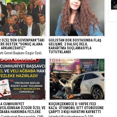
 ÖZEL'DEN GÜVENPARK'TAKİ
GÜLİSTAN DOK DOSYASINDA FLAŞ
ERE DESTEK:''SONUÇ ALANA
GELİŞME: 2 DALGIÇ DELİL
 ARKANIZDAYIZ''
KARARTMA SUÇLAMASIYLA
TUTUTKLANDI
arti Genel Başkanı Özgür Özel,
 Güvenpark’ta eylemlerini
​Tunceli’de 5 Ocak 2020’de kaybolan
n şehit yakınları ve gazileri
Munzur Üniversitesi öğrencisi Gülistan
 ederek destek mesajı verdi.
Doku (21) soruşturmasında sıcak bir
gelişme yaşandı.
A CUMHURİYET
KÜÇÜKÇEKMECE D-100'DE FECİ
VCILIĞINDAN ÖZGÜR ÖZEL VE
KAZA: OTOMOBİL İETT OTOBÜSÜNE
AĞBABA HAKKINDA FEZLEKE
ÇARPTI 3 KİŞİ HAYATINI KAYBETTİ
a Cumhuriyet Başsavcılığı, CHP
​İstanbul Küçükçekmece D-100