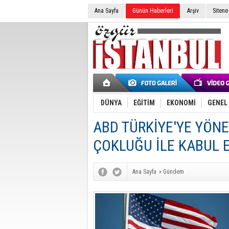
Ana Sayfa
Günün Haberleri
Arşiv
Sitene
DÜNYA
EĞİTİM
EKONOMİ
GENEL
ABD TÜRKİYE'YE YÖNE
ÇOKLUĞU İLE KABUL E
Ana Sayfa
»
Gündem