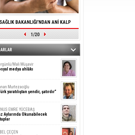
SAĞLIK BAKANLIĞI'NDAN ANİ KALP
YALNIZLIK YAŞLI BİREY
1/20
DURMALARINA HIZLI MÜDAHALE
SORUNLARA NEDEN OL
DİLMESİNE YÖNELİK ÖNLENMESİ İÇİN
ZARLAR
ÖNEMLİ ADIM
rgünlü/Mali Müşavir
syal medya ahlâkı
nan Murtezaoğlu
ürk yaratılıştan şendir, şatırdır”
UNUS EMRE YÜCEBAŞ
z Aylarında Okunabilecek
taplar
İBEL ÇEÇEN