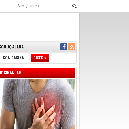
GERÇEKLEŞTİ
'SONUÇ ALANA
DELİL KARARTMA
 VERİLDİ
VE VELİ AĞBABA
SON DAKİKA
DİĞER »
OTOBÜSÜNE
YE' ÇERÇEVE YASA
E ÇIKANLAR
A BAŞLADI
 FARKLARI 7
T OLDU
E BAŞKANI İLKAY
İN ÇOCUK KATILIM
DAN ANLAMLI