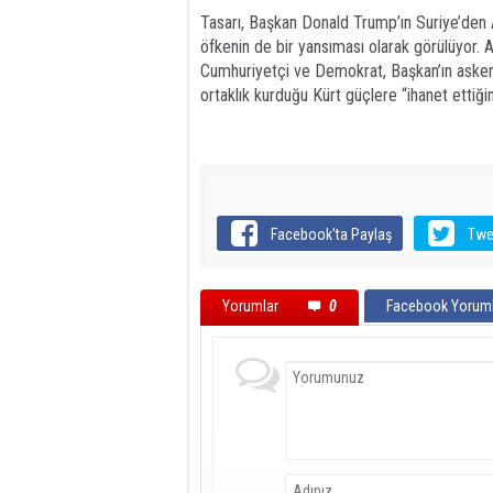
Tasarı, Başkan Donald Trump’ın Suriye’den A
öfkenin de bir yansıması olarak görülüyor. 
Cumhuriyetçi ve Demokrat, Başkan’ın aske
ortaklık kurduğu Kürt güçlere “ihanet ettiğin
Facebook'ta Paylaş
Twe
Yorumlar
0
Facebook Yoruml