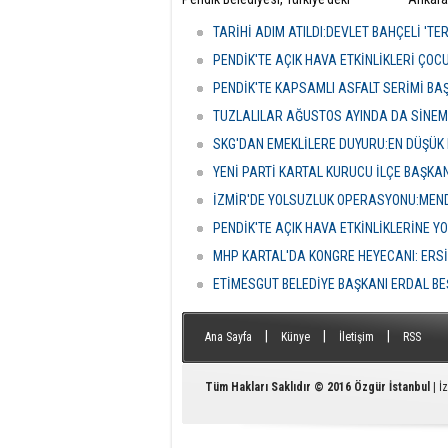
belediyeler içinde ilk ve tek olma
Genel 
özelliği taşıyan “Özel Çocuk ve Aile
Malatya
TARİHİ ADIM ATILDI:DEVLET BAHÇELİ 'T
Akademisi”nin ilk dönemini
hakkınd
tamamladı.
tamamla
PENDİK'TE AÇIK HAVA ETKİNLİKLERİ ÇOC
dokunul
PENDİK'TE KAPSAMLI ASFALT SERİMİ BA
istemiy
duyurd
TUZLALILAR AĞUSTOS AYINDA DA SİNE
SKG'DAN EMEKLİLERE DUYURU:EN DÜŞÜK 
YENİ PARTİ KARTAL KURUCU İLÇE BAŞKA
İZMİR'DE YOLSUZLUK OPERASYONU:MENDE
PENDİK'TE AÇIK HAVA ETKİNLİKLERİNE YO
MHP KARTAL'DA KONGRE HEYECANI: ERS
ETİMESGUT BELEDİYE BAŞKANI ERDAL BE
|
|
|
Ana Sayfa
Künye
İletişim
RSS
Tüm Hakları Saklıdır © 2016
Özgür İstanbul
| İ