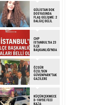
GÜLİSTAN DOK
DOSYASINDA
FLAŞ GELİŞME: 2
DALGIÇ DELİL
KARARTMA
SUÇLAMASIYLA
TUTUTKLANDI
CHP
İSTANBUL'DA 23
İLÇE
BAŞKANLIĞI'NDA
ATAMALAR
GERÇEKLEŞTİ
ÖZGÜR
ÖZEL'DEN
GÜVENPARK'TAKİ
GAZİLERE
DESTEK:''SONUÇ
ALANA KADAR
ARKANIZDAYIZ''
KÜÇÜKÇEKMECE
D-100'DE FECİ
KAZA: