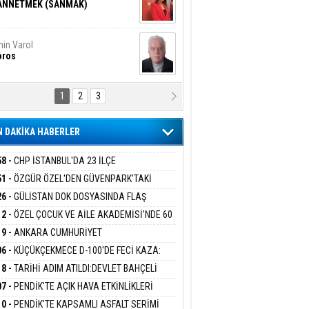
ANNETMEK (SANMAK)
in Varol
oros
1
2
3
NALİZ/ ODABAŞ
ranlık DNA Kuşaklararası
ddetin Biyolojik Faturası
 DAKİKA HABERLER
yar Adıyaman
en Bu Sahaya Sığmazam
58 -
CHP İSTANBUL'DA 23 İLÇE
KANLIĞI'NDA ATAMALAR GERÇEKLEŞTİ
51 -
ÖZGÜR ÖZEL'DEN GÜVENPARK'TAKİ
İLERE DESTEK:''SONUÇ ALANA KADAR
26 -
GÜLİSTAN DOK DOSYASINDA FLAŞ
san Ali Çölük
ANIZDAYIZ''
r Satırın İçindeki İnsan
İŞME: 2 DALGIÇ DELİL KARARTMA
12 -
ÖZEL ÇOCUK VE AİLE AKADEMİSİ'NDE 60
LAMASIYLA TUTUTKLANDI
UĞA HİZMET VERİLDİ
19 -
ANKARA CUMHURİYET
SAVCILIĞINDAN ÖZGÜR ÖZEL VE VELİ
06 -
KÜÇÜKÇEKMECE D-100'DE FECİ KAZA:
gi Kılıç
İVAS: ATEŞE ATILAN VİCDAN
ABA HAKKINDA FEZLEKE
MOBİL İETT OTOBÜSÜNE ÇARPTI 3 KİŞİ
18 -
TARİHİ ADIM ATILDI:DEVLET BAHÇELİ
ATINI KAYBETTİ
RÖRSÜZ TÜRKİYE' ÇERÇEVE YASA TEKLİFİNİ
07 -
PENDİK'TE AÇIK HAVA ETKİNLİKLERİ
ALADI
UK SİNEMASIYLA BAŞLADI
ARIŞ BAŞARSLAN
10 -
PENDİK'TE KAPSAMLI ASFALT SERİMİ