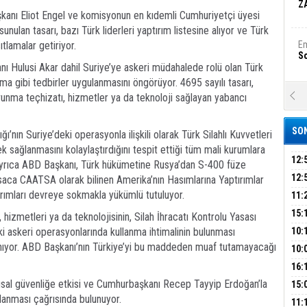
Z
şkanı Eliot Engel ve komisyonun en kıdemli Cumhuriyetçi üyesi
nulan tasarı, bazı Türk liderleri yaptırım listesine alıyor ve Türk
tlamalar getiriyor.
Em
S
nı Hulusi Akar dahil Suriye’ye askeri müdahalede rolü olan Türk
rma gibi tedbirler uygulanmasını öngörüyor. 4695 sayılı tasarı,
A
vunma teçhizatı, hizmetler ya da teknoloji sağlayan yabancı
Ka
Şi
SON
ı’nın Suriye’deki operasyonla ilişkili olarak Türk Silahlı Kuvvetleri
Şi
 sağlanmasını kolaylaştırdığını tespit ettiği tüm mali kurumlara
B
12:
da ayrıca ABD Başkanı, Türk hükümetine Rusya’dan S-400 füze
BAŞ
12:
saca CAATSA olarak bilinen Amerika’nın Hasımlarına Yaptırımlar
GAZ
ırımları devreye sokmakla yükümlü tutuluyor.
11:
Ha
ARK
Bi
GEL
15:
izmetleri ya da teknolojisinin, Silah İhracatı Kontrolu Yasası
SUÇ
ÇOC
i askeri operasyonlarında kullanma ihtimalinin bulunması
10:
nıyor. ABD Başkanı’nın Türkiye’yi bu maddeden muaf tutamayacağı
BAŞ
10:
Ez
S
AĞB
OTO
16:
HAY
'TE
lusal güvenliğe etkisi ve Cumhurbaşkanı Recep Tayyip Erdoğan’la
15:
ırlanması çağrısında bulunuyor.
İMZ
ÇOC
B
11: