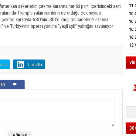
A
BAŞ
merikan askerlerini çekme kararına her iki parti içerisindeki sert
11:
Aralarında Trump’a yakın isimlerin de olduğu çok sayıda
SİN
10:
r çekme kararıyla ABD’nin IŞİD’e karşı mücadelede sahada
M
EME
10:
A
i” ve Türkiye’nin operasyonuna “yeşil ışık” yaktığını savunuyor.
HES
BAŞ
10:
OPE
16:
İLK
YOĞ
13:
ERS
VİD
etle
LinkedIn
arı
K
Y
İZ
ÇO