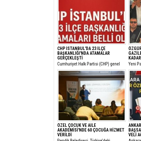
CHP İSTANBUL'DA 23 İLÇE
ÖZGÜR
BAŞKANLIĞI'NDA ATAMALAR
GAZİL
GERÇEKLEŞTİ
KADAR
​Cumhuriyet Halk Partisi (CHP) genel
​Yeni P
merkezinin son haftalarda örgüt
Ankara
bünyesinde hayata geçirdiği görevden
sürdüre
alma ve yapılanma kararlarının
ziyaret
ardından gözler İstanbul il teşkilatına
çevrilmişti.
ÖZEL ÇOCUK VE AİLE
ANKAR
AKADEMİSİ'NDE 60 ÇOCUĞA HİZMET
BAŞSA
VERİLDİ
VELİ 
Pendik Belediyesi, Türkiye’deki
​Ankar