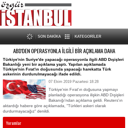
SON DAKİKA
KATEGORİLER
ABD'DEN OPERASYONLA İLGİLİ BİR AÇIKLAMA DAHA
Türkiye'nin Suriye'de yapacağı operasyonla ilgili ABD Dışişleri
Bakanlığı yeni bir açıklama yaptı. Yapılan açıklamada
Türkiye'nin Fırat'ın doğusunda yapacağı harekatta Türk
askerinin durdurulmayacağı ifade edildi.
07 Ekim 2019 Pazartesi 18:28
Türkiye'nin Fırat'ın doğusuna yapmayı
planladığı operasyona ilişkin ABD Dışişleri
Bakanığı'ndan açıklama geldi. Reuters'ın
aktardığı habere göre açıklamada, "Türkleri askeri olarak
durdurmayacağız" denildi.
Yorumlar