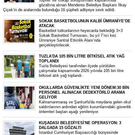
'rüşvet' ve 'irtikap' soruşturması kapsamında
gözaltına alınan Menderes Belediye Başkanı İlkay
Çiçek’in de aralarında bulunduğu 16 şüpheli adliyeye sevk edildi.
SOKAK BASKETBOLUNUN KALBİ ÜMRANİYE’DE
ATACAK
Basketbol tutkunlarının heyecanla beklediği 3×3
Sokak Basketbol Turnuvası, bu yıl 7’nci kez
Ümraniye Santral Etkinlik Alanı’nda
gerçekleştirilecek.
TUZLA'DA 105 BİN LİTRE BİTKİSEL ATIK YAĞ
TOPLANDI
Tuzla Belediyesi tarafından ilçede yürütülen
çalışmalar kapsamında 2026 yılında 105 bin litre
bitkisel atık yağ toplandı.
OKULLARDA GÜVENLİKTE YENİ DÖNEM:30 BİN
PERSONEL ALINACAK DEDEKTÖRLÜ ARAMA
GELİYOR
​Kahramanmaraş ve Şanlıurfa'da meydana gelen okul
saldırılarının ardından eğitim kurumlarındaki güvenlik
önlemleri baştan aşağı yenileniyor.
KUŞADASI BELEDİYESİ'NE OPERASYON: 3
DALGADA 15 GÖZALTI
​İstanbul Cumhuriyet Başsavcılığı bünyesinde