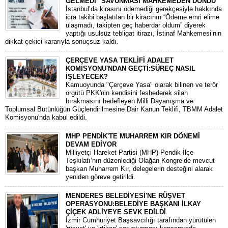
GELMEDİ'' SAVUNMASI MAHKEMEDEN DÖNDÜ
​İstanbul’da kirasını ödemediği gerekçesiyle hakkında
icra takibi başlatılan bir kiracının “Ödeme emri elime
ulaşmadı, takipten geç haberdar oldum” diyerek
yaptığı usulsüz tebligat itirazı, İstinaf Mahkemesi’nin
dikkat çekici kararıyla sonuçsuz kaldı.
ÇERÇEVE YASA TEKLİFİ ADALET
KOMİSYONU'NDAN GEÇTİ:SÜREÇ NASIL
İŞLEYECEK?
​Kamuoyunda "Çerçeve Yasa" olarak bilinen ve terör
örgütü PKK'nin kendisini feshederek silah
bırakmasını hedefleyen Milli Dayanışma ve
Toplumsal Bütünlüğün Güçlendirilmesine Dair Kanun Teklifi, TBMM Adalet
Komisyonu'nda kabul edildi.
MHP PENDİK'TE MUHARREM KIR DÖNEMİ
DEVAM EDİYOR
​Milliyetçi Hareket Partisi (MHP) Pendik İlçe
Teşkilatı’nın düzenlediği Olağan Kongre’de mevcut
başkan Muharrem Kır, delegelerin desteğini alarak
yeniden göreve getirildi.
MENDERES BELEDİYESİ'NE RÜŞVET
OPERASYONU:BELEDİYE BAŞKANI İLKAY
ÇİÇEK ADLİYEYE SEVK EDİLDİ
​İzmir Cumhuriyet Başsavcılığı tarafından yürütülen