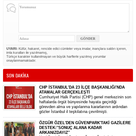
UYARI:
Küfür, hakaret, rencide edici cümleler veya imalar, inançlara saldırı içeren,
imla kuralları ile yazılmamış,
Türkçe karakter kullanılmayan ve büyük harflerle yazılmış yorumlar
onaylanmamaktadır.
SON DAKİKA
CHP İSTANBUL'DA 23 İLÇE BAŞKANLIĞI'NDA
ATAMALAR GERÇEKLEŞTİ
​Cumhuriyet Halk Partisi (CHP) genel merkezinin son
haftalarda örgüt bünyesinde hayata geçirdiği
görevden alma ve yapılanma kararlarının ardından
gözler İstanbul il teşkilatına çevrilmişti.
ÖZGÜR ÖZEL'DEN GÜVENPARK'TAKİ GAZİLERE
DESTEK:''SONUÇ ALANA KADAR
ARKANIZDAYIZ''