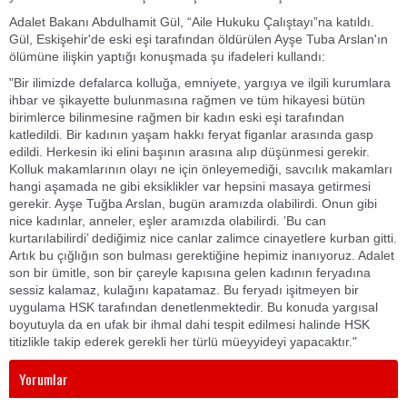
Adalet Bakanı Abdulhamit Gül, “Aile Hukuku Çalıştayı”na katıldı.
Gül, Eskişehir'de eski eşi tarafından öldürülen Ayşe Tuba Arslan'ın
ölümüne ilişkin yaptığı konuşmada şu ifadeleri kullandı:
"Bir ilimizde defalarca kolluğa, emniyete, yargıya ve ilgili kurumlara
ihbar ve şikayette bulunmasına rağmen ve tüm hikayesi bütün
birimlerce bilinmesine rağmen bir kadın eski eşi tarafından
katledildi. Bir kadının yaşam hakkı feryat figanlar arasında gasp
edildi. Herkesin iki elini başının arasına alıp düşünmesi gerekir.
Kolluk makamlarının olayı ne için önleyemediği, savcılık makamları
hangi aşamada ne gibi eksiklikler var hepsini masaya getirmesi
gerekir. Ayşe Tuğba Arslan, bugün aramızda olabilirdi. Onun gibi
nice kadınlar, anneler, eşler aramızda olabilirdi. ’Bu can
kurtarılabilirdi’ dediğimiz nice canlar zalimce cinayetlere kurban gitti.
Artık bu çığlığın son bulması gerektiğine hepimiz inanıyoruz. Adalet
son bir ümitle, son bir çareyle kapısına gelen kadının feryadına
sessiz kalamaz, kulağını kapatamaz. Bu feryadı işitmeyen bir
uygulama HSK tarafından denetlenmektedir. Bu konuda yargısal
boyutuyla da en ufak bir ihmal dahi tespit edilmesi halinde HSK
titizlikle takip ederek gerekli her türlü müeyyideyi yapacaktır."
Yorumlar