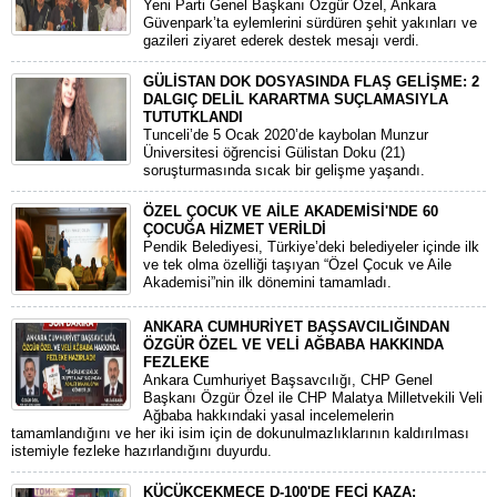
​Yeni Parti Genel Başkanı Özgür Özel, Ankara
Güvenpark’ta eylemlerini sürdüren şehit yakınları ve
gazileri ziyaret ederek destek mesajı verdi.
GÜLİSTAN DOK DOSYASINDA FLAŞ GELİŞME: 2
DALGIÇ DELİL KARARTMA SUÇLAMASIYLA
TUTUTKLANDI
​Tunceli’de 5 Ocak 2020’de kaybolan Munzur
Üniversitesi öğrencisi Gülistan Doku (21)
soruşturmasında sıcak bir gelişme yaşandı.
ÖZEL ÇOCUK VE AİLE AKADEMİSİ'NDE 60
ÇOCUĞA HİZMET VERİLDİ
Pendik Belediyesi, Türkiye’deki belediyeler içinde ilk
ve tek olma özelliği taşıyan “Özel Çocuk ve Aile
Akademisi”nin ilk dönemini tamamladı.
ANKARA CUMHURİYET BAŞSAVCILIĞINDAN
ÖZGÜR ÖZEL VE VELİ AĞBABA HAKKINDA
FEZLEKE
​Ankara Cumhuriyet Başsavcılığı, CHP Genel
Başkanı Özgür Özel ile CHP Malatya Milletvekili Veli
Ağbaba hakkındaki yasal incelemelerin
tamamlandığını ve her iki isim için de dokunulmazlıklarının kaldırılması
istemiyle fezleke hazırlandığını duyurdu.
KÜÇÜKÇEKMECE D-100'DE FECİ KAZA: