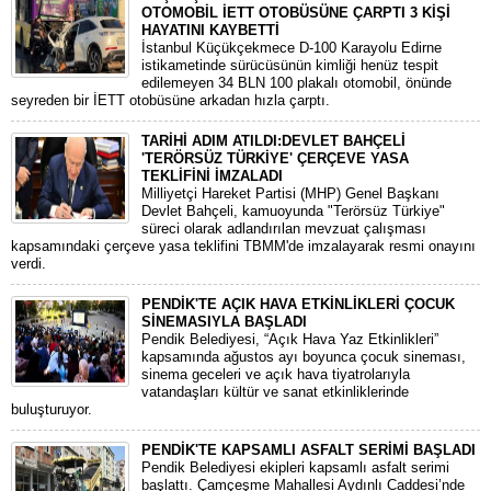
OTOMOBİL İETT OTOBÜSÜNE ÇARPTI 3 KİŞİ
HAYATINI KAYBETTİ
​İstanbul Küçükçekmece D-100 Karayolu Edirne
istikametinde sürücüsünün kimliği henüz tespit
edilemeyen 34 BLN 100 plakalı otomobil, önünde
seyreden bir İETT otobüsüne arkadan hızla çarptı.
TARİHİ ADIM ATILDI:DEVLET BAHÇELİ
'TERÖRSÜZ TÜRKİYE' ÇERÇEVE YASA
TEKLİFİNİ İMZALADI
​Milliyetçi Hareket Partisi (MHP) Genel Başkanı
Devlet Bahçeli, kamuoyunda "Terörsüz Türkiye"
süreci olarak adlandırılan mevzuat çalışması
kapsamındaki çerçeve yasa teklifini TBMM'de imzalayarak resmi onayını
verdi.
PENDİK'TE AÇIK HAVA ETKİNLİKLERİ ÇOCUK
SİNEMASIYLA BAŞLADI
Pendik Belediyesi, “Açık Hava Yaz Etkinlikleri”
kapsamında ağustos ayı boyunca çocuk sineması,
sinema geceleri ve açık hava tiyatrolarıyla
vatandaşları kültür ve sanat etkinliklerinde
buluşturuyor.
PENDİK'TE KAPSAMLI ASFALT SERİMİ BAŞLADI
Pendik Belediyesi ekipleri kapsamlı asfalt serimi
başlattı. Çamçeşme Mahallesi Aydınlı Caddesi’nde