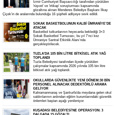
​İzmir Cumhuriyet Başsavcılığı tarafından yürütülen
'rüşvet' ve 'irtikap' soruşturması kapsamında
gözaltına alınan Menderes Belediye Başkanı İlkay
Çiçek’in de aralarında bulunduğu 16 şüpheli adliyeye sevk edildi.
SOKAK BASKETBOLUNUN KALBİ ÜMRANİYE’DE
ATACAK
Basketbol tutkunlarının heyecanla beklediği 3×3
Sokak Basketbol Turnuvası, bu yıl 7’nci kez
Ümraniye Santral Etkinlik Alanı’nda
gerçekleştirilecek.
TUZLA'DA 105 BİN LİTRE BİTKİSEL ATIK YAĞ
TOPLANDI
Tuzla Belediyesi tarafından ilçede yürütülen
çalışmalar kapsamında 2026 yılında 105 bin litre
bitkisel atık yağ toplandı.
OKULLARDA GÜVENLİKTE YENİ DÖNEM:30 BİN
PERSONEL ALINACAK DEDEKTÖRLÜ ARAMA
GELİYOR
​Kahramanmaraş ve Şanlıurfa'da meydana gelen okul
saldırılarının ardından eğitim kurumlarındaki güvenlik
önlemleri baştan aşağı yenileniyor.
KUŞADASI BELEDİYESİ'NE OPERASYON: 3
DALGADA 15 GÖZALTI