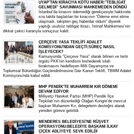
UYAP'TAN KİRACIYA KÖTÜ HABER:''TEBLİGAT
GELMEDİ'' SAVUNMASI MAHKEMEDEN DÖNDÜ
​İstanbul’da kirasını ödemediği gerekçesiyle hakkında
icra takibi başlatılan bir kiracının “Ödeme emri elime
ulaşmadı, takipten geç haberdar oldum” diyerek
yaptığı usulsüz tebligat itirazı, İstinaf Mahkemesi’nin
dikkat çekici kararıyla sonuçsuz kaldı.
ÇERÇEVE YASA TEKLİFİ ADALET
KOMİSYONU'NDAN GEÇTİ:SÜREÇ NASIL
İŞLEYECEK?
​Kamuoyunda "Çerçeve Yasa" olarak bilinen ve terör
örgütü PKK'nin kendisini feshederek silah
bırakmasını hedefleyen Milli Dayanışma ve
Toplumsal Bütünlüğün Güçlendirilmesine Dair Kanun Teklifi, TBMM Adalet
Komisyonu'nda kabul edildi.
MHP PENDİK'TE MUHARREM KIR DÖNEMİ
DEVAM EDİYOR
​Milliyetçi Hareket Partisi (MHP) Pendik İlçe
Teşkilatı’nın düzenlediği Olağan Kongre’de mevcut
başkan Muharrem Kır, delegelerin desteğini alarak
yeniden göreve getirildi.
MENDERES BELEDİYESİ'NE RÜŞVET
OPERASYONU:BELEDİYE BAŞKANI İLKAY
ÇİÇEK ADLİYEYE SEVK EDİLDİ