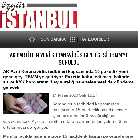
SON DAKİKA
KATEGORİLER
AK PARTİ'DEN YENİ KORANAVİRÜS GENELGESİ TBMM'YE
SUNULDU
AK Parti Koranavirüs tedbirleri kapsamında 15 paketlik yeni
genelgeyi TBMM'ye getiriyor. Paketin kabul edilmesi halinde
su ve KYK borçlarının 3 ay süreliğine ertelenmesi de gündeme
gelecek
14 Nisan 2020 Salı 12:27
Koranavirüs tedbirleri kapsamında
hazılarınan 15 maddelik paketin içinde
işten çıkartmalar 3 ay süreliğine
yasaklanacak. Ayrıca pakette su faturalarının belediyelerce 3 ay
ertelenmesi de içeriyor.
Muş’un açıklamalarına göre 15 maddelik kanun paketinde öne