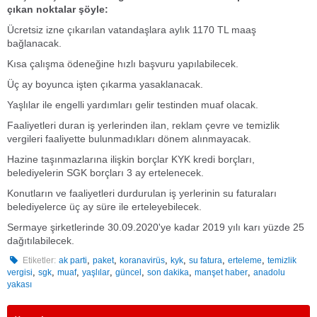
çıkan noktalar şöyle:
Ücretsiz izne çıkarılan vatandaşlara aylık 1170 TL maaş
bağlanacak.
Kısa çalışma ödeneğine hızlı başvuru yapılabilecek.
Üç ay boyunca işten çıkarma yasaklanacak.
Yaşlılar ile engelli yardımları gelir testinden muaf olacak.
Faaliyetleri duran iş yerlerinden ilan, reklam çevre ve temizlik
vergileri faaliyette bulunmadıkları dönem alınmayacak.
Hazine taşınmazlarına ilişkin borçlar KYK kredi borçları,
belediyelerin SGK borçları 3 ay ertelenecek.
Konutların ve faaliyetleri durdurulan iş yerlerinin su faturaları
belediyelerce üç ay süre ile erteleyebilecek.
Sermaye şirketlerinde 30.09.2020'ye kadar 2019 yılı karı yüzde 25
dağıtılabilecek.
,
,
,
,
,
,
Etiketler:
ak parti
paket
koranavirüs
kyk
su fatura
erteleme
temizlik
,
,
,
,
,
,
,
vergisi
sgk
muaf
yaşlılar
güncel
son dakika
manşet haber
anadolu
yakası