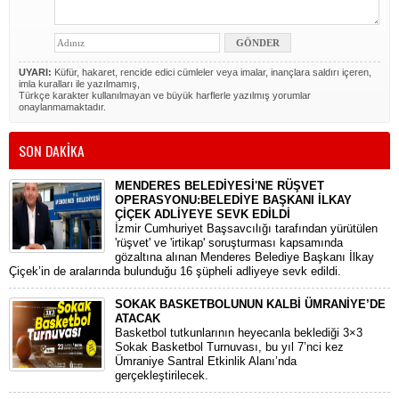
UYARI:
Küfür, hakaret, rencide edici cümleler veya imalar, inançlara saldırı içeren,
imla kuralları ile yazılmamış,
Türkçe karakter kullanılmayan ve büyük harflerle yazılmış yorumlar
onaylanmamaktadır.
SON DAKİKA
MENDERES BELEDİYESİ'NE RÜŞVET
OPERASYONU:BELEDİYE BAŞKANI İLKAY
ÇİÇEK ADLİYEYE SEVK EDİLDİ
​İzmir Cumhuriyet Başsavcılığı tarafından yürütülen
'rüşvet' ve 'irtikap' soruşturması kapsamında
gözaltına alınan Menderes Belediye Başkanı İlkay
Çiçek’in de aralarında bulunduğu 16 şüpheli adliyeye sevk edildi.
SOKAK BASKETBOLUNUN KALBİ ÜMRANİYE’DE
ATACAK
Basketbol tutkunlarının heyecanla beklediği 3×3
Sokak Basketbol Turnuvası, bu yıl 7’nci kez
Ümraniye Santral Etkinlik Alanı’nda
gerçekleştirilecek.