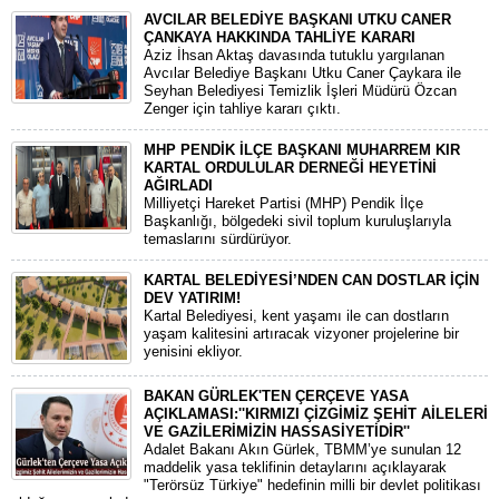
AVCILAR BELEDİYE BAŞKANI UTKU CANER
ÇANKAYA HAKKINDA TAHLİYE KARARI
​Aziz İhsan Aktaş davasında tutuklu yargılanan
Avcılar Belediye Başkanı Utku Caner Çaykara ile
Seyhan Belediyesi Temizlik İşleri Müdürü Özcan
Zenger için tahliye kararı çıktı.
MHP PENDİK İLÇE BAŞKANI MUHARREM KIR
KARTAL ORDULULAR DERNEĞİ HEYETİNİ
AĞIRLADI
​Milliyetçi Hareket Partisi (MHP) Pendik İlçe
Başkanlığı, bölgedeki sivil toplum kuruluşlarıyla
temaslarını sürdürüyor.
KARTAL BELEDİYESİ’NDEN CAN DOSTLAR İÇİN
DEV YATIRIM!
Kartal Belediyesi, kent yaşamı ile can dostların
yaşam kalitesini artıracak vizyoner projelerine bir
yenisini ekliyor.
BAKAN GÜRLEK'TEN ÇERÇEVE YASA
AÇIKLAMASI:''KIRMIZI ÇİZGİMİZ ŞEHİT AİLELERİ
VE GAZİLERİMİZİN HASSASİYETİDİR''
Adalet Bakanı Akın Gürlek, TBMM’ye sunulan 12
maddelik yasa teklifinin detaylarını açıklayarak
"Terörsüz Türkiye" hedefinin milli bir devlet politikası