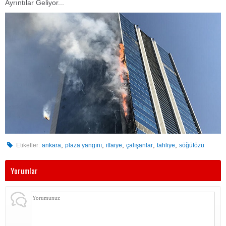
Ayrıntılar Geliyor...
,
,
,
,
,
Etiketler:
ankara
plaza yangını
itfaiye
çalışanlar
tahliye
söğütözü
Yorumlar