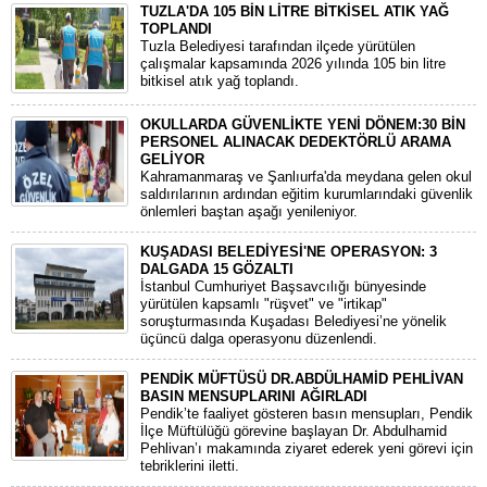
TUZLA'DA 105 BİN LİTRE BİTKİSEL ATIK YAĞ
TOPLANDI
Tuzla Belediyesi tarafından ilçede yürütülen
çalışmalar kapsamında 2026 yılında 105 bin litre
bitkisel atık yağ toplandı.
OKULLARDA GÜVENLİKTE YENİ DÖNEM:30 BİN
PERSONEL ALINACAK DEDEKTÖRLÜ ARAMA
GELİYOR
​Kahramanmaraş ve Şanlıurfa'da meydana gelen okul
saldırılarının ardından eğitim kurumlarındaki güvenlik
önlemleri baştan aşağı yenileniyor.
KUŞADASI BELEDİYESİ'NE OPERASYON: 3
DALGADA 15 GÖZALTI
​İstanbul Cumhuriyet Başsavcılığı bünyesinde
yürütülen kapsamlı "rüşvet" ve "irtikap"
soruşturmasında Kuşadası Belediyesi’ne yönelik
üçüncü dalga operasyonu düzenlendi.
PENDİK MÜFTÜSÜ DR.ABDÜLHAMİD PEHLİVAN
BASIN MENSUPLARINI AĞIRLADI
​Pendik’te faaliyet gösteren basın mensupları, Pendik
İlçe Müftülüğü görevine başlayan Dr. Abdulhamid
Pehlivan’ı makamında ziyaret ederek yeni görevi için
tebriklerini iletti.