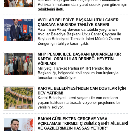
Pehlivan’ı makamında ziyaret ederek yeni görevi için
tebriklerini iletti.
AVCILAR BELEDİYE BAŞKANI UTKU CANER
ÇANKAYA HAKKINDA TAHLİYE KARARI
​Aziz İhsan Aktaş davasında tutuklu yargılanan
Avcılar Belediye Başkanı Utku Caner Çaykara ile
Seyhan Belediyesi Temizlik İşleri Müdürü Özcan
Zenger için tahliye kararı çıktı.
MHP PENDİK İLÇE BAŞKANI MUHARREM KIR
KARTAL ORDULULAR DERNEĞİ HEYETİNİ
AĞIRLADI
​Milliyetçi Hareket Partisi (MHP) Pendik İlçe
Başkanlığı, bölgedeki sivil toplum kuruluşlarıyla
temaslarını sürdürüyor.
KARTAL BELEDİYESİ’NDEN CAN DOSTLAR İÇİN
DEV YATIRIM!
Kartal Belediyesi, kent yaşamı ile can dostların
yaşam kalitesini artıracak vizyoner projelerine bir
yenisini ekliyor.
BAKAN GÜRLEK'TEN ÇERÇEVE YASA
AÇIKLAMASI:''KIRMIZI ÇİZGİMİZ ŞEHİT AİLELERİ
VE GAZİLERİMİZİN HASSASİYETİDİR''