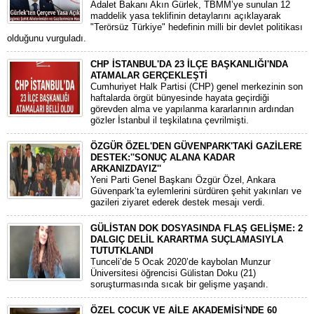
Adalet Bakanı Akın Gürlek, TBMM’ye sunulan 12
maddelik yasa teklifinin detaylarını açıklayarak
"Terörsüz Türkiye" hedefinin milli bir devlet politikası
olduğunu vurguladı.
CHP İSTANBUL'DA 23 İLÇE BAŞKANLIĞI'NDA
ATAMALAR GERÇEKLEŞTİ
​Cumhuriyet Halk Partisi (CHP) genel merkezinin son
haftalarda örgüt bünyesinde hayata geçirdiği
görevden alma ve yapılanma kararlarının ardından
gözler İstanbul il teşkilatına çevrilmişti.
ÖZGÜR ÖZEL'DEN GÜVENPARK'TAKİ GAZİLERE
DESTEK:''SONUÇ ALANA KADAR
ARKANIZDAYIZ''
​Yeni Parti Genel Başkanı Özgür Özel, Ankara
Güvenpark’ta eylemlerini sürdüren şehit yakınları ve
gazileri ziyaret ederek destek mesajı verdi.
GÜLİSTAN DOK DOSYASINDA FLAŞ GELİŞME: 2
DALGIÇ DELİL KARARTMA SUÇLAMASIYLA
TUTUTKLANDI
​Tunceli’de 5 Ocak 2020’de kaybolan Munzur
Üniversitesi öğrencisi Gülistan Doku (21)
soruşturmasında sıcak bir gelişme yaşandı.
ÖZEL ÇOCUK VE AİLE AKADEMİSİ'NDE 60