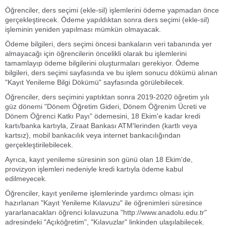
Öğrenciler, ders seçimi (ekle-sil) işlemlerini ödeme yapmadan önce
gerçekleştirecek. Ödeme yapıldıktan sonra ders seçimi (ekle-sil)
işleminin yeniden yapılması mümkün olmayacak.
Ödeme bilgileri, ders seçimi öncesi bankaların veri tabanında yer
almayacağı için öğrencilerin öncelikli olarak bu işlemlerini
tamamlayıp ödeme bilgilerini oluşturmaları gerekiyor. Ödeme
bilgileri, ders seçimi sayfasında ve bu işlem sonucu dökümü alınan
"Kayıt Yenileme Bilgi Dökümü" sayfasında görülebilecek.
Öğrenciler, ders seçimini yaptıktan sonra 2019-2020 öğretim yılı
güz dönemi "Dönem Öğretim Gideri, Dönem Öğrenim Ücreti ve
Dönem Öğrenci Katkı Payı" ödemesini, 18 Ekim'e kadar kredi
kartı/banka kartıyla, Ziraat Bankası ATM'lerinden (kartlı veya
kartsız), mobil bankacılık veya internet bankacılığından
gerçekleştirilebilecek.
Ayrıca, kayıt yenileme süresinin son günü olan 18 Ekim'de,
provizyon işlemleri nedeniyle kredi kartıyla ödeme kabul
edilmeyecek.
Öğrenciler, kayıt yenileme işlemlerinde yardımcı olması için
hazırlanan "Kayıt Yenileme Kılavuzu" ile öğrenimleri süresince
yararlanacakları öğrenci kılavuzuna "http://www.anadolu.edu.tr"
adresindeki "Açıköğretim", "Kılavuzlar" linkinden ulaşılabilecek.