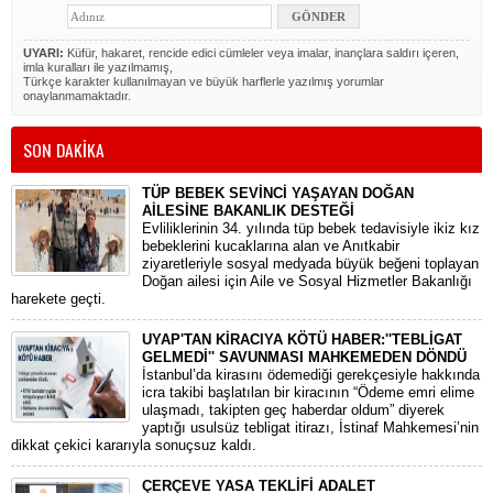
UYARI:
Küfür, hakaret, rencide edici cümleler veya imalar, inançlara saldırı içeren,
imla kuralları ile yazılmamış,
Türkçe karakter kullanılmayan ve büyük harflerle yazılmış yorumlar
onaylanmamaktadır.
SON DAKİKA
TÜP BEBEK SEVİNCİ YAŞAYAN DOĞAN
AİLESİNE BAKANLIK DESTEĞİ
​Evliliklerinin 34. yılında tüp bebek tedavisiyle ikiz kız
bebeklerini kucaklarına alan ve Anıtkabir
ziyaretleriyle sosyal medyada büyük beğeni toplayan
Doğan ailesi için Aile ve Sosyal Hizmetler Bakanlığı
harekete geçti.
UYAP'TAN KİRACIYA KÖTÜ HABER:''TEBLİGAT
GELMEDİ'' SAVUNMASI MAHKEMEDEN DÖNDÜ
​İstanbul’da kirasını ödemediği gerekçesiyle hakkında
icra takibi başlatılan bir kiracının “Ödeme emri elime
ulaşmadı, takipten geç haberdar oldum” diyerek
yaptığı usulsüz tebligat itirazı, İstinaf Mahkemesi’nin
dikkat çekici kararıyla sonuçsuz kaldı.
ÇERÇEVE YASA TEKLİFİ ADALET