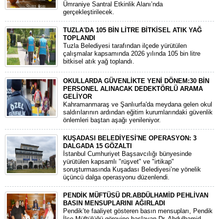
Ümraniye Santral Etkinlik Alanı’nda
gerçekleştirilecek.
TUZLA'DA 105 BİN LİTRE BİTKİSEL ATIK YAĞ
TOPLANDI
Tuzla Belediyesi tarafından ilçede yürütülen
çalışmalar kapsamında 2026 yılında 105 bin litre
bitkisel atık yağ toplandı.
OKULLARDA GÜVENLİKTE YENİ DÖNEM:30 BİN
PERSONEL ALINACAK DEDEKTÖRLÜ ARAMA
GELİYOR
​Kahramanmaraş ve Şanlıurfa'da meydana gelen okul
saldırılarının ardından eğitim kurumlarındaki güvenlik
önlemleri baştan aşağı yenileniyor.
KUŞADASI BELEDİYESİ'NE OPERASYON: 3
DALGADA 15 GÖZALTI
​İstanbul Cumhuriyet Başsavcılığı bünyesinde
yürütülen kapsamlı "rüşvet" ve "irtikap"
soruşturmasında Kuşadası Belediyesi’ne yönelik
üçüncü dalga operasyonu düzenlendi.
PENDİK MÜFTÜSÜ DR.ABDÜLHAMİD PEHLİVAN
BASIN MENSUPLARINI AĞIRLADI
​Pendik’te faaliyet gösteren basın mensupları, Pendik
İlçe Müftülüğü görevine başlayan Dr. Abdulhamid