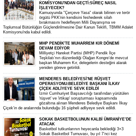
KOMİSYONU'NDAN GEÇTİ:SÜREÇ NASIL
İŞLEYECEK?
​Kamuoyunda "Çerçeve Yasa" olarak bilinen ve terör
örgütü PKK'nin kendisini feshederek silah
bırakmasını hedefleyen Milli Dayanışma ve
Toplumsal Bütünlüğün Güçlendirilmesine Dair Kanun Teklifi, TBMM Adalet
Komisyonu'nda kabul edildi.
MHP PENDİK'TE MUHARREM KIR DÖNEMİ
DEVAM EDİYOR
​Milliyetçi Hareket Partisi (MHP) Pendik İlçe
Teşkilatı’nın düzenlediği Olağan Kongre’de mevcut
başkan Muharrem Kır, delegelerin desteğini alarak
yeniden göreve getirildi.
MENDERES BELEDİYESİ'NE RÜŞVET
OPERASYONU:BELEDİYE BAŞKANI İLKAY
ÇİÇEK ADLİYEYE SEVK EDİLDİ
​İzmir Cumhuriyet Başsavcılığı tarafından yürütülen
'rüşvet' ve 'irtikap' soruşturması kapsamında
gözaltına alınan Menderes Belediye Başkanı İlkay
Çiçek’in de aralarında bulunduğu 16 şüpheli adliyeye sevk edildi.
SOKAK BASKETBOLUNUN KALBİ ÜMRANİYE’DE
ATACAK
Basketbol tutkunlarının heyecanla beklediği 3×3
Sokak Basketbol Turnuvası, bu yıl 7’nci kez