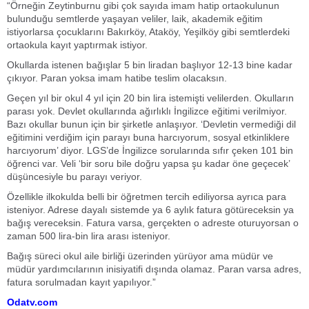
“Örneğin Zeytinburnu gibi çok sayıda imam hatip ortaokulunun
bulunduğu semtlerde yaşayan veliler, laik, akademik eğitim
istiyorlarsa çocuklarını Bakırköy, Ataköy, Yeşilköy gibi semtlerdeki
ortaokula kayıt yaptırmak istiyor.
Okullarda istenen bağışlar 5 bin liradan başlıyor 12-13 bine kadar
çıkıyor. Paran yoksa imam hatibe teslim olacaksın.
Geçen yıl bir okul 4 yıl için 20 bin lira istemişti velilerden. Okulların
parası yok. Devlet okullarında ağırlıklı İngilizce eğitimi verilmiyor.
Bazı okullar bunun için bir şirketle anlaşıyor. ‘Devletin vermediği dil
eğitimini verdiğim için parayı buna harcıyorum, sosyal etkinliklere
harcıyorum’ diyor. LGS’de İngilizce sorularında sıfır çeken 101 bin
öğrenci var. Veli ‘bir soru bile doğru yapsa şu kadar öne geçecek’
düşüncesiyle bu parayı veriyor.
Özellikle ilkokulda belli bir öğretmen tercih ediliyorsa ayrıca para
isteniyor. Adrese dayalı sistemde ya 6 aylık fatura götüreceksin ya
bağış vereceksin. Fatura varsa, gerçekten o adreste oturuyorsan o
zaman 500 lira-bin lira arası isteniyor.
Bağış süreci okul aile birliği üzerinden yürüyor ama müdür ve
müdür yardımcılarının inisiyatifi dışında olamaz. Paran varsa adres,
fatura sorulmadan kayıt yapılıyor.”
Odatv.com