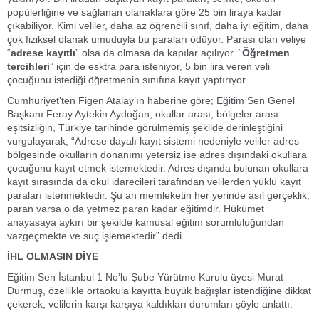
popülerliğine ve sağlanan olanaklara göre 25 bin liraya kadar
çıkabiliyor. Kimi veliler, daha az öğrencili sınıf, daha iyi eğitim, daha
çok fiziksel olanak umuduyla bu paraları ödüyor. Parası olan veliye
“
adrese kayıtlı
” olsa da olmasa da kapılar açılıyor. “
Öğretmen
tercihleri
” için de esktra para isteniyor, 5 bin lira veren veli
çocuğunu istediği öğretmenin sınıfına kayıt yaptırıyor.
Cumhuriyet’ten Figen Atalay’ın haberine göre; Eğitim Sen Genel
Başkanı Feray Aytekin Aydoğan, okullar arası, bölgeler arası
eşitsizliğin, Türkiye tarihinde görülmemiş şekilde derinleştiğini
vurgulayarak, “Adrese dayalı kayıt sistemi nedeniyle veliler adres
bölgesinde okulların donanımı yetersiz ise adres dışındaki okullara
çocuğunu kayıt etmek istemektedir. Adres dışında bulunan okullara
kayıt sırasında da okul idarecileri tarafından velilerden yüklü kayıt
paraları istenmektedir. Şu an memleketin her yerinde asıl gerçeklik;
paran varsa o da yetmez paran kadar eğitimdir. Hükümet
anayasaya aykırı bir şekilde kamusal eğitim sorumluluğundan
vazgeçmekte ve suç işlemektedir” dedi.
İHL OLMASIN DİYE
Eğitim Sen İstanbul 1 No’lu Şube Yürütme Kurulu üyesi Murat
Durmuş, özellikle ortaokula kayıtta büyük bağışlar istendiğine dikkat
çekerek, velilerin karşı karşıya kaldıkları durumları şöyle anlattı: