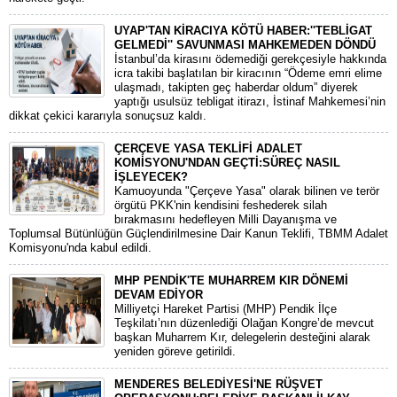
UYAP'TAN KİRACIYA KÖTÜ HABER:''TEBLİGAT
GELMEDİ'' SAVUNMASI MAHKEMEDEN DÖNDÜ
​İstanbul’da kirasını ödemediği gerekçesiyle hakkında
icra takibi başlatılan bir kiracının “Ödeme emri elime
ulaşmadı, takipten geç haberdar oldum” diyerek
yaptığı usulsüz tebligat itirazı, İstinaf Mahkemesi’nin
dikkat çekici kararıyla sonuçsuz kaldı.
ÇERÇEVE YASA TEKLİFİ ADALET
KOMİSYONU'NDAN GEÇTİ:SÜREÇ NASIL
İŞLEYECEK?
​Kamuoyunda "Çerçeve Yasa" olarak bilinen ve terör
örgütü PKK'nin kendisini feshederek silah
bırakmasını hedefleyen Milli Dayanışma ve
Toplumsal Bütünlüğün Güçlendirilmesine Dair Kanun Teklifi, TBMM Adalet
Komisyonu'nda kabul edildi.
MHP PENDİK'TE MUHARREM KIR DÖNEMİ
DEVAM EDİYOR
​Milliyetçi Hareket Partisi (MHP) Pendik İlçe
Teşkilatı’nın düzenlediği Olağan Kongre’de mevcut
başkan Muharrem Kır, delegelerin desteğini alarak
yeniden göreve getirildi.
MENDERES BELEDİYESİ'NE RÜŞVET