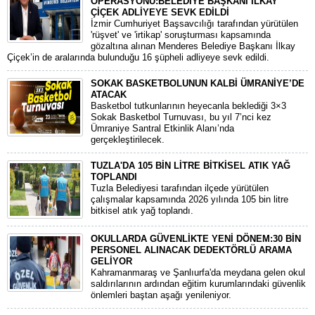
OPERASYONU:BELEDİYE BAŞKANI İLKAY
ÇİÇEK ADLİYEYE SEVK EDİLDİ
​İzmir Cumhuriyet Başsavcılığı tarafından yürütülen
'rüşvet' ve 'irtikap' soruşturması kapsamında
gözaltına alınan Menderes Belediye Başkanı İlkay
Çiçek’in de aralarında bulunduğu 16 şüpheli adliyeye sevk edildi.
SOKAK BASKETBOLUNUN KALBİ ÜMRANİYE’DE
ATACAK
Basketbol tutkunlarının heyecanla beklediği 3×3
Sokak Basketbol Turnuvası, bu yıl 7’nci kez
Ümraniye Santral Etkinlik Alanı’nda
gerçekleştirilecek.
TUZLA'DA 105 BİN LİTRE BİTKİSEL ATIK YAĞ
TOPLANDI
Tuzla Belediyesi tarafından ilçede yürütülen
çalışmalar kapsamında 2026 yılında 105 bin litre
bitkisel atık yağ toplandı.
OKULLARDA GÜVENLİKTE YENİ DÖNEM:30 BİN
PERSONEL ALINACAK DEDEKTÖRLÜ ARAMA
GELİYOR
​Kahramanmaraş ve Şanlıurfa'da meydana gelen okul
saldırılarının ardından eğitim kurumlarındaki güvenlik
önlemleri baştan aşağı yenileniyor.