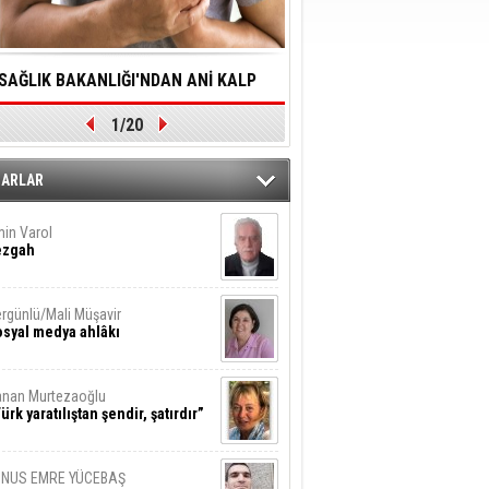
SAĞLIK BAKANLIĞI'NDAN ANİ KALP
YALNIZLIK YAŞLI BİREY
1/20
DURMALARINA HIZLI MÜDAHALE
SORUNLARA NEDEN OL
DİLMESİNE YÖNELİK ÖNLENMESİ İÇİN
ZARLAR
ÖNEMLİ ADIM
in Varol
ezgah
rgünlü/Mali Müşavir
syal medya ahlâkı
nan Murtezaoğlu
ürk yaratılıştan şendir, şatırdır”
UNUS EMRE YÜCEBAŞ