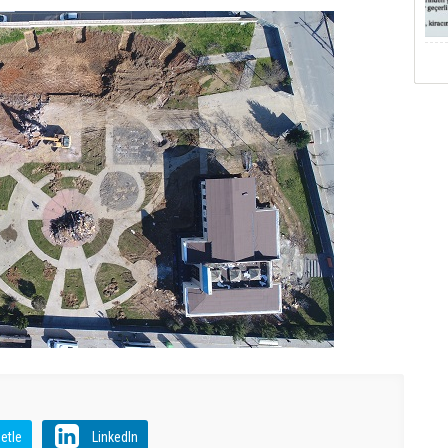
etle
LinkedIn