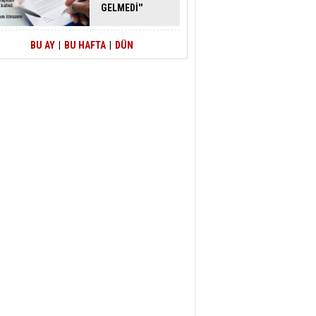
GELMEDİ''
SAVUNMASI
MAHKEMEDEN
DÖNDÜ
BU AY
|
BU HAFTA
|
DÜN