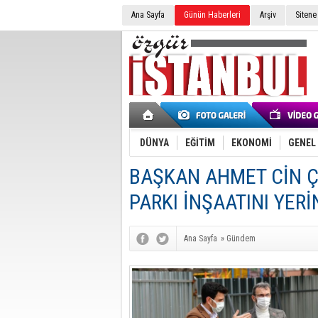
Ana Sayfa
Günün Haberleri
Arşiv
Sitene
DÜNYA
EĞİTİM
EKONOMİ
GENEL
BAŞKAN AHMET CİN Ç
PARKI İNŞAATINI YER
Ana Sayfa
»
Gündem