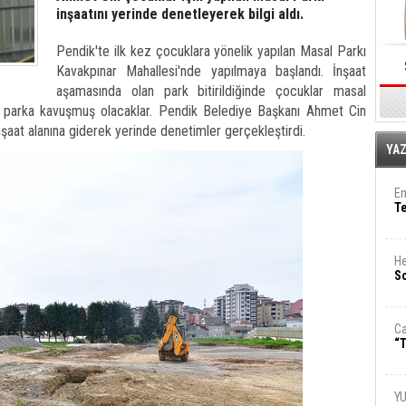
inşaatını yerinde denetleyerek bilgi aldı.
Pendik'te ilk kez çocuklara yönelik yapılan Masal Parkı
Kavakpınar Mahallesi'nde yapılmaya başlandı. İnşaat
aşamasında olan park bitirildiğinde çocuklar masal
bir parka kavuşmuş olacaklar. Pendik Belediye Başkanı Ahmet Cin
nşaat alanına giderek yerinde denetimler gerçekleştirdi.
E
YA
Em
T
He
So
Ca
“T
Y