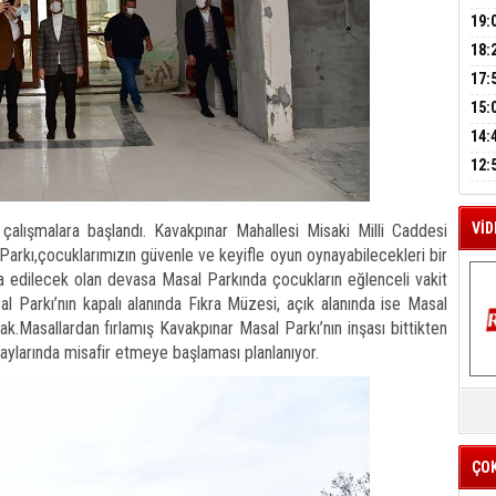
A
GEL
DAL
19:
PEH
18:
M
ÇAN
17:
A
KIR
15:
AĞI
İÇİ
14:
AÇI
12:
VE 
BAŞ
VİD
 çalışmalara başlandı. Kavakpınar Mahallesi Misaki Milli Caddesi
Parkı,çocuklarımızın güvenle ve keyifle oyun oynayabilecekleri bir
a edilecek olan devasa Masal Parkında çocukların eğlenceli vakit
l Parkı’nın kapalı alanında Fıkra Müzesi, açık alanında ise Masal
k.Masallardan fırlamış Kavakpınar Masal Parkı’nın inşası bittikten
aylarında misafir etmeye başlaması planlanıyor.
K
Y
İZ
ÇO