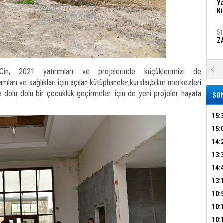
Ya
Ki
S
Z
A
n, 2021 yatırımları ve projelerinde küçüklerimizi de
Ka
mları ve sağlıkları için açılan kütüphaneler,kurslar,bilim merkezleri
Şi
e dolu dolu bir çocukluk geçirmeleri için de yeni projeler hayata
SON
Şi
B
15:
AİL
15:
HAB
14:
Ha
MA
Bi
KOM
13:
İŞL
DEV
14:
OPE
13:
Ez
S
ADL
ÜMR
10:
YAĞ
10:
BİN
B
10: