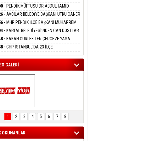
DANMAK
İYOR
GADA 15 GÖZALTI
00 -
PENDİK MÜFTÜSÜ DR.ABDÜLHAMİD
LİVAN BASIN MENSUPLARINI AĞIRLADI
26 -
AVCILAR BELEDİYE BAŞKANI UTKU CANER
eltem Kaynas
KAYA HAKKINDA TAHLİYE KARARI
56 -
MHP PENDİK İLÇE BAŞKANI MUHARREM
FFETMEYECEĞİM!
 KARTAL ORDULULAR DERNEĞİ HEYETİNİ
04 -
KARTAL BELEDİYESİ’NDEN CAN DOSTLAR
RLADI
N DEV YATIRIM!
48 -
BAKAN GÜRLEK'TEN ÇERÇEVE YASA
KLAMASI:''KIRMIZI ÇİZGİMİZ ŞEHİT AİLELERİ
58 -
CHP İSTANBUL'DA 23 İLÇE
GAZİLERİMİZİN HASSASİYETİDİR''
KANLIĞI'NDA ATAMALAR GERÇEKLEŞTİ
EO GALERİ
ARTAL ENGELSİZ 
AŞAM FESTİVALİ 
1
2
3
4
5
6
7
8
KONSERİ 
LEYİCİLERİ MEST 
ETTİ
K OKUNANLAR