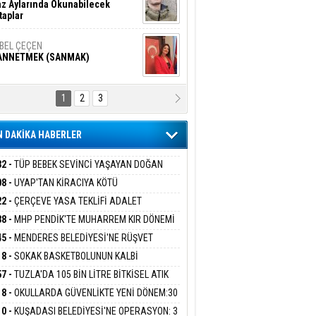
z Aylarında Okunabilecek
taplar
İBEL ÇEÇEN
ANNETMEK (SANMAK)
1
2
3
NALİZ/ ODABAŞ
ranlık DNA Kuşaklararası
ddetin Biyolojik Faturası
 DAKİKA HABERLER
yar Adıyaman
en Bu Sahaya Sığmazam
32 -
TÜP BEBEK SEVİNCİ YAŞAYAN DOĞAN
ESİNE BAKANLIK DESTEĞİ
08 -
UYAP'TAN KİRACIYA KÖTÜ
ER:''TEBLİGAT GELMEDİ'' SAVUNMASI
22 -
ÇERÇEVE YASA TEKLİFİ ADALET
san Ali Çölük
HKEMEDEN DÖNDÜ
r Satırın İçindeki İnsan
İSYONU'NDAN GEÇTİ:SÜREÇ NASIL
38 -
MHP PENDİK'TE MUHARREM KIR DÖNEMİ
EYECEK?
AM EDİYOR
45 -
MENDERES BELEDİYESİ'NE RÜŞVET
RASYONU:BELEDİYE BAŞKANI İLKAY ÇİÇEK
18 -
SOKAK BASKETBOLUNUN KALBİ
gi Kılıç
İVAS: ATEŞE ATILAN VİCDAN
İYEYE SEVK EDİLDİ
ANİYE’DE ATACAK
57 -
TUZLA'DA 105 BİN LİTRE BİTKİSEL ATIK
 TOPLANDI
18 -
OKULLARDA GÜVENLİKTE YENİ DÖNEM:30
 PERSONEL ALINACAK DEDEKTÖRLÜ ARAMA
ARIŞ BAŞARSLAN
10 -
KUŞADASI BELEDİYESİ'NE OPERASYON: 3