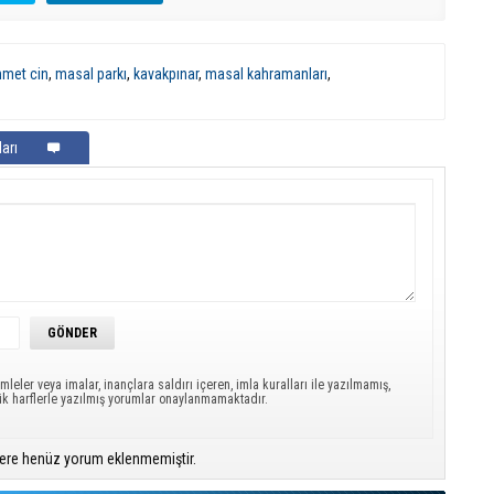
hmet cin
,
masal parkı
,
kavakpınar
,
masal kahramanları
,
arı
mleler veya imalar, inançlara saldırı içeren, imla kuralları ile yazılmamış,
ük harflerle yazılmış yorumlar onaylanmamaktadır.
ere henüz yorum eklenmemiştir.