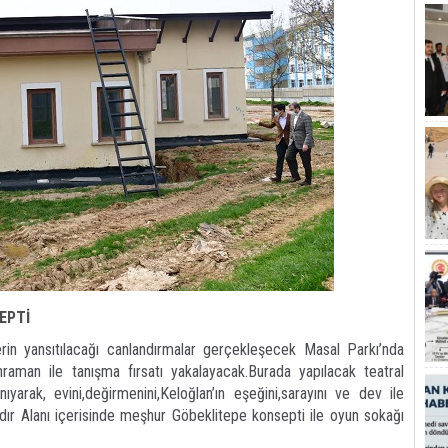
SEPTİ
erin yansıtılacağı canlandırmalar gerçekleşecek Masal Parkı’nda
aman ile tanışma fırsatı yakalayacak.Burada yapılacak teatral
nıyarak, evini,değirmenini,Keloğlan’ın eşeğini,sarayını ve dev ile
dır Alanı içerisinde meşhur Göbeklitepe konsepti ile oyun sokağı