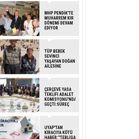
MHP PENDİK'TE
MUHARREM KIR
DÖNEMİ DEVAM
EDİYOR
TÜP BEBEK
SEVİNCİ
YAŞAYAN DOĞAN
AİLESİNE
BAKANLIK
DESTEĞİ
ÇERÇEVE YASA
TEKLİFİ ADALET
KOMİSYONU'NDAN
GEÇTİ:SÜREÇ
NASIL
İŞLEYECEK?
UYAP'TAN
KİRACIYA KÖTÜ
HABER:''TEBLİGAT