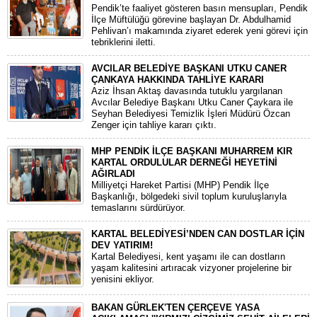
​Pendik’te faaliyet gösteren basın mensupları, Pendik
İlçe Müftülüğü görevine başlayan Dr. Abdulhamid
Pehlivan’ı makamında ziyaret ederek yeni görevi için
tebriklerini iletti.
AVCILAR BELEDİYE BAŞKANI UTKU CANER
ÇANKAYA HAKKINDA TAHLİYE KARARI
​Aziz İhsan Aktaş davasında tutuklu yargılanan
Avcılar Belediye Başkanı Utku Caner Çaykara ile
Seyhan Belediyesi Temizlik İşleri Müdürü Özcan
Zenger için tahliye kararı çıktı.
MHP PENDİK İLÇE BAŞKANI MUHARREM KIR
KARTAL ORDULULAR DERNEĞİ HEYETİNİ
AĞIRLADI
​Milliyetçi Hareket Partisi (MHP) Pendik İlçe
Başkanlığı, bölgedeki sivil toplum kuruluşlarıyla
temaslarını sürdürüyor.
KARTAL BELEDİYESİ’NDEN CAN DOSTLAR İÇİN
DEV YATIRIM!
Kartal Belediyesi, kent yaşamı ile can dostların
yaşam kalitesini artıracak vizyoner projelerine bir
yenisini ekliyor.
BAKAN GÜRLEK'TEN ÇERÇEVE YASA