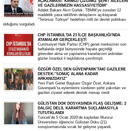
AÇIKLAMASI:''KIRMIZI ÇİZGİMİZ ŞEHİT AİLELERİ
VE GAZİLERİMİZİN HASSASİYETİDİR''
Adalet Bakanı Akın Gürlek, TBMM’ye sunulan 12
maddelik yasa teklifinin detaylarını açıklayarak
"Terörsüz Türkiye" hedefinin milli bir devlet politikası
olduğunu vurguladı.
CHP İSTANBUL'DA 23 İLÇE BAŞKANLIĞI'NDA
ATAMALAR GERÇEKLEŞTİ
​Cumhuriyet Halk Partisi (CHP) genel merkezinin son
haftalarda örgüt bünyesinde hayata geçirdiği
görevden alma ve yapılanma kararlarının ardından
gözler İstanbul il teşkilatına çevrilmişti.
ÖZGÜR ÖZEL'DEN GÜVENPARK'TAKİ GAZİLERE
DESTEK:''SONUÇ ALANA KADAR
ARKANIZDAYIZ''
​Yeni Parti Genel Başkanı Özgür Özel, Ankara
Güvenpark’ta eylemlerini sürdüren şehit yakınları ve
gazileri ziyaret ederek destek mesajı verdi.
GÜLİSTAN DOK DOSYASINDA FLAŞ GELİŞME: 2
DALGIÇ DELİL KARARTMA SUÇLAMASIYLA
TUTUTKLANDI
​Tunceli’de 5 Ocak 2020’de kaybolan Munzur
Üniversitesi öğrencisi Gülistan Doku (21)
soruşturmasında sıcak bir gelişme yaşandı.