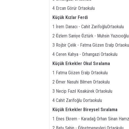
4 Ercan Görür Ortaokulu
Küçük Kızlar Ferdi
1 İrem Danacı - Cahit ZarifoğluOrtaokulu
2 Özlem Saniye Öztürk - Muhsin Yazıcıoğlu
3 Rojbir Çelik - Fatma Gözen Eralp Ortaoku
4 Ceren Kahya - Orhangazi Ortaokulu
Küçük Erkekler Okul Sıralama
1 Fatma Gözen Eralp Ortaokulu
2 Ömer Nasuhi Bilmen Ortaokulu
3 Necip Fazıl Kısakürek Ortaokulu
4 Cahit Zarifoğlu Oortaokulu
Küçük Erkekler Bireysel Sıralama
1 Enes Ekrem - Karadağ Orhan Sinan Hamz
2 Batu Şahin - Öğretmenevleri Ortaokulu