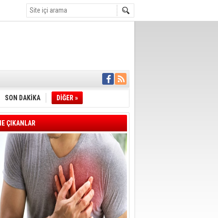
İYE BAŞKANI
L ALINACAK
ÖZALTI
SON DAKİKA
DİĞER »
ENSUPLARINI
KINDA TAHLİYE
DULULAR DERNEĞİ
E ÇIKANLAR
IM!
I ÇİZGİMİZ
GERÇEKLEŞTİ
'SONUÇ ALANA
DELİL KARARTMA
 VERİLDİ
VE VELİ AĞBABA