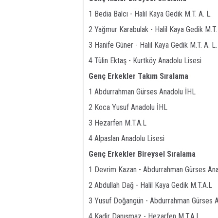
1 Bedia Balcı - Halil Kaya Gedik M.T. A. L.
2 Yağmur Karabulak - Halil Kaya Gedik M.T. 
3 Hanife Güner - Halil Kaya Gedik M.T. A. L.
4 Tülin Ektaş - Kurtköy Anadolu Lisesi
Genç Erkekler Takım Sıralama
1 Abdurrahman Gürses Anadolu İHL
2 Koca Yusuf Anadolu İHL
3 Hezarfen M.T.A.L
4 Alpaslan Anadolu Lisesi
Genç Erkekler Bireysel Sıralama
1 Devrim Kazan - Abdurrahman Gürses Ana
2 Abdullah Dağ - Halil Kaya Gedik M.T.A.L
3 Yusuf Doğangün - Abdurrahman Gürses A
4 Kadir Danışmaz - Hezarfen M.T.A.L