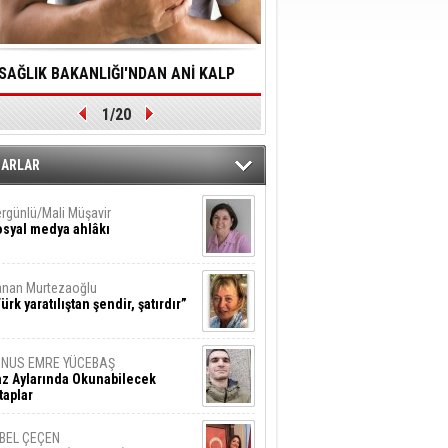
SAĞLIK BAKANLIĞI'NDAN ANİ KALP
YALNIZLIK YAŞLI BİREY
1/20
DURMALARINA HIZLI MÜDAHALE
SORUNLARA NEDEN OL
DİLMESİNE YÖNELİK ÖNLENMESİ İÇİN
ZARLAR
ÖNEMLİ ADIM
rgünlü/Mali Müşavir
syal medya ahlâkı
nan Murtezaoğlu
ürk yaratılıştan şendir, şatırdır”
UNUS EMRE YÜCEBAŞ
z Aylarında Okunabilecek
taplar
İBEL ÇEÇEN