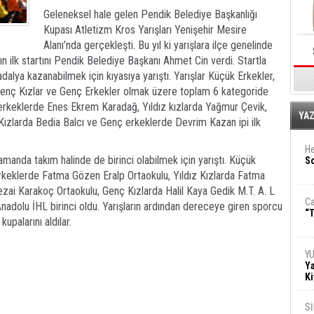
Geleneksel hale gelen Pendik Belediye Başkanlığı
Kupası Atletizm Kros Yarışları Yenişehir Mesire
Alanı’nda gerçekleşti. Bu yıl ki yarışlara ilçe genelinde
rın ilk startını Pendik Belediye Başkanı Ahmet Cin verdi. Startla
adalya kazanabilmek için kıyasıya yarıştı. Yarışlar Küçük Erkekler,
r, Genç Kızlar ve Genç Erkekler olmak üzere toplam 6 kategoride
 erkeklerde Enes Ekrem Karadağ, Yıldız kızlarda Yağmur Çevik,
E
YA
Kızlarda Bedia Balcı ve Genç erkeklerde Devrim Kazan ipi ilk
He
amanda takım halinde de birinci olabilmek için yarıştı. Küçük
So
erkeklerde Fatma Gözen Eralp Ortaokulu, Yıldız Kızlarda Fatma
ezai Karakoç Ortaokulu, Genç Kızlarda Halil Kaya Gedik M.T. A. L
Ca
dolu İHL birinci oldu. Yarışların ardından dereceye giren sporcu
“T
palarını aldılar.
Y
Ya
Ki
S