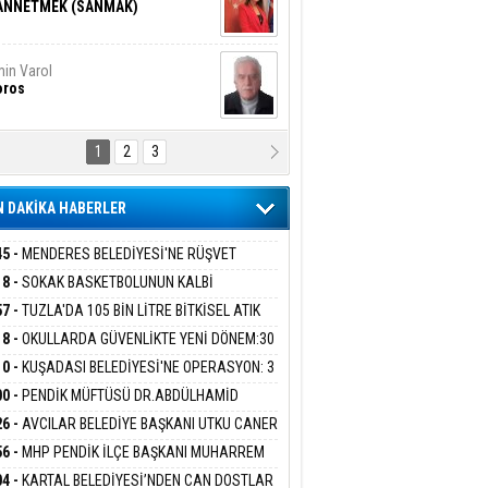
ANNETMEK (SANMAK)
in Varol
oros
1
2
3
NALİZ/ ODABAŞ
ranlık DNA Kuşaklararası
ddetin Biyolojik Faturası
 DAKİKA HABERLER
yar Adıyaman
en Bu Sahaya Sığmazam
45 -
MENDERES BELEDİYESİ'NE RÜŞVET
RASYONU:BELEDİYE BAŞKANI İLKAY ÇİÇEK
18 -
SOKAK BASKETBOLUNUN KALBİ
İYEYE SEVK EDİLDİ
ANİYE’DE ATACAK
57 -
TUZLA'DA 105 BİN LİTRE BİTKİSEL ATIK
san Ali Çölük
r Satırın İçindeki İnsan
 TOPLANDI
18 -
OKULLARDA GÜVENLİKTE YENİ DÖNEM:30
 PERSONEL ALINACAK DEDEKTÖRLÜ ARAMA
10 -
KUŞADASI BELEDİYESİ'NE OPERASYON: 3
İYOR
GADA 15 GÖZALTI
00 -
PENDİK MÜFTÜSÜ DR.ABDÜLHAMİD
gi Kılıç
İVAS: ATEŞE ATILAN VİCDAN
LİVAN BASIN MENSUPLARINI AĞIRLADI
26 -
AVCILAR BELEDİYE BAŞKANI UTKU CANER
KAYA HAKKINDA TAHLİYE KARARI
56 -
MHP PENDİK İLÇE BAŞKANI MUHARREM
 KARTAL ORDULULAR DERNEĞİ HEYETİNİ
ARIŞ BAŞARSLAN
04 -
KARTAL BELEDİYESİ’NDEN CAN DOSTLAR