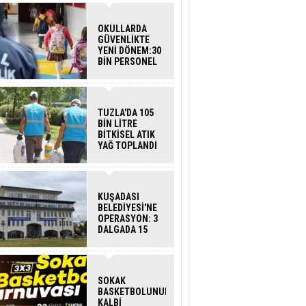
OKULLARDA
GÜVENLİKTE
YENİ DÖNEM:30
BİN PERSONEL
ALINACAK
DEDEKTÖRLÜ
ARAMA GELİYOR
TUZLA'DA 105
BİN LİTRE
BİTKİSEL ATIK
YAĞ TOPLANDI
KUŞADASI
BELEDİYESİ'NE
OPERASYON: 3
DALGADA 15
GÖZALTI
SOKAK
BASKETBOLUNUN
KALBİ