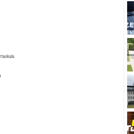
rtaokulu
u