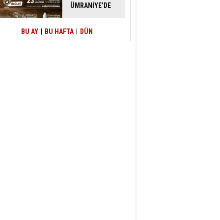
ÜMRANİYE’DE
ATACAK
BU AY
|
BU HAFTA
|
DÜN