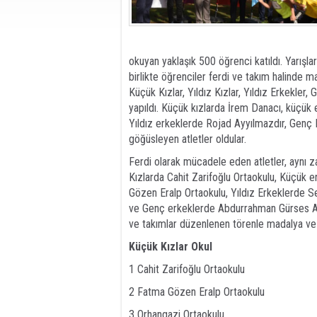
okuyan yaklaşık 500 öğrenci katıldı. Yarışla
birlikte öğrenciler ferdi ve takım halinde m
Küçük Kızlar, Yıldız Kızlar, Yıldız Erkekle
yapıldı. Küçük kızlarda İrem Danacı, küçük
Yıldız erkeklerde Rojad Ayyılmazdır, Genç 
göğüsleyen atletler oldular.
Ferdi olarak mücadele eden atletler, aynı z
Kızlarda Cahit Zarifoğlu Ortaokulu, Küçük 
Gözen Eralp Ortaokulu, Yıldız Erkeklerde S
ve Genç erkeklerde Abdurrahman Gürses Ana
ve takımlar düzenlenen törenle madalya ve ku
Küçük Kızlar Okul
1 Cahit Zarifoğlu Ortaokulu
2 Fatma Gözen Eralp Ortaokulu
3 Orhangazi Ortaokulu