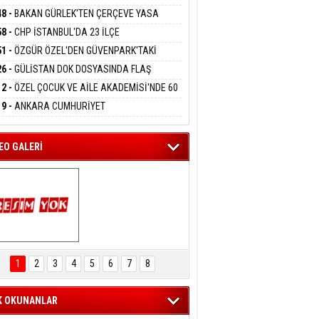
DANMAK
RLADI
N DEV YATIRIM!
48 -
BAKAN GÜRLEK'TEN ÇERÇEVE YASA
KLAMASI:''KIRMIZI ÇİZGİMİZ ŞEHİT AİLELERİ
58 -
CHP İSTANBUL'DA 23 İLÇE
GAZİLERİMİZİN HASSASİYETİDİR''
eltem Kaynas
KANLIĞI'NDA ATAMALAR GERÇEKLEŞTİ
51 -
ÖZGÜR ÖZEL'DEN GÜVENPARK'TAKİ
FFETMEYECEĞİM!
İLERE DESTEK:''SONUÇ ALANA KADAR
26 -
GÜLİSTAN DOK DOSYASINDA FLAŞ
ANIZDAYIZ''
İŞME: 2 DALGIÇ DELİL KARARTMA
12 -
ÖZEL ÇOCUK VE AİLE AKADEMİSİ'NDE 60
LAMASIYLA TUTUTKLANDI
UĞA HİZMET VERİLDİ
19 -
ANKARA CUMHURİYET
SAVCILIĞINDAN ÖZGÜR ÖZEL VE VELİ
ABA HAKKINDA FEZLEKE
EO GALERİ
ARTAL ENGELSİZ 
AŞAM FESTİVALİ 
1
2
3
4
5
6
7
8
KONSERİ 
LEYİCİLERİ MEST 
ETTİ
K OKUNANLAR