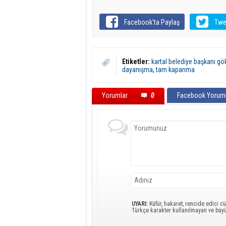
Facebook'ta Paylaş
Twe
Etiketler:
kartal belediye başkanı g
dayanışma
,
tam kapanma
Yorumlar
0
Facebook Yoruml
UYARI:
Küfür, hakaret, rencide edici cü
Türkçe karakter kullanılmayan ve büy