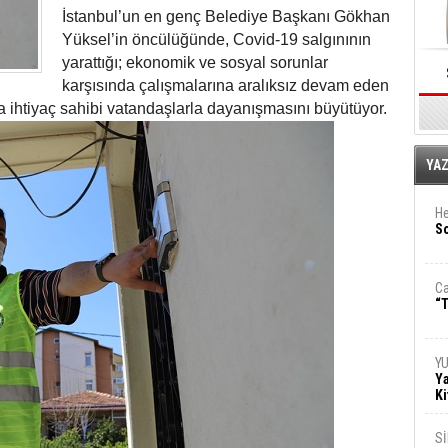
İstanbul’un en genç Belediye Başkanı Gökhan
Yüksel’in öncülüğünde, Covid-19 salgınının
yarattığı; ekonomik ve sosyal sorunlar
karşısında çalışmalarına aralıksız devam eden
 ihtiyaç sahibi vatandaşlarla dayanışmasını büyütüyor.
E
YA
He
So
Ca
“T
Y
Ya
Ki
S