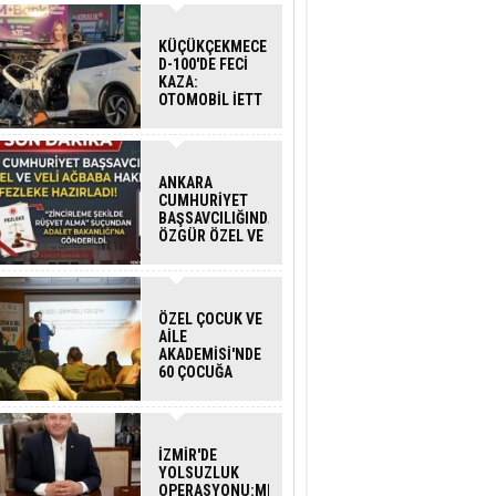
KÜÇÜKÇEKMECE
D-100'DE FECİ
KAZA:
OTOMOBİL İETT
OTOBÜSÜNE
ÇARPTI 3 KİŞİ
HAYATINI
KAYBETTİ
ANKARA
CUMHURİYET
BAŞSAVCILIĞINDAN
ÖZGÜR ÖZEL VE
VELİ AĞBABA
HAKKINDA
FEZLEKE
ÖZEL ÇOCUK VE
AİLE
AKADEMİSİ'NDE
60 ÇOCUĞA
HİZMET VERİLDİ
İZMİR'DE
YOLSUZLUK
OPERASYONU:MENDERES