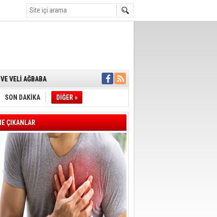
 VERİLDİ
VE VELİ AĞBABA
OTOBÜSÜNE
YE' ÇERÇEVE YASA
A BAŞLADI
SON DAKİKA
DİĞER »
 FARKLARI 7
E ÇIKANLAR
T OLDU
E BAŞKANI İLKAY
İN ÇOCUK KATILIM
DAN ANLAMLI
UTUKLANDI
 AĞUSTOS'TA