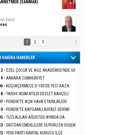
ANNETMEK (SANMAK)
in Varol
oros
1
2
3
NALİZ/ ODABAŞ
ranlık DNA Kuşaklararası
ddetin Biyolojik Faturası
 DAKİKA HABERLER
yar Adıyaman
en Bu Sahaya Sığmazam
12 -
ÖZEL ÇOCUK VE AİLE AKADEMİSİ'NDE 60
UĞA HİZMET VERİLDİ
19 -
ANKARA CUMHURİYET
SAVCILIĞINDAN ÖZGÜR ÖZEL VE VELİ
06 -
KÜÇÜKÇEKMECE D-100'DE FECİ KAZA:
san Ali Çölük
ABA HAKKINDA FEZLEKE
r Satırın İçindeki İnsan
MOBİL İETT OTOBÜSÜNE ÇARPTI 3 KİŞİ
18 -
TARİHİ ADIM ATILDI:DEVLET BAHÇELİ
ATINI KAYBETTİ
RÖRSÜZ TÜRKİYE' ÇERÇEVE YASA TEKLİFİNİ
07 -
PENDİK'TE AÇIK HAVA ETKİNLİKLERİ
ALADI
UK SİNEMASIYLA BAŞLADI
10 -
PENDİK'TE KAPSAMLI ASFALT SERİMİ
gi Kılıç
İVAS: ATEŞE ATILAN VİCDAN
LADI
05 -
TUZLALILAR AĞUSTOS AYINDA DA
EMAYA DOYACAK
43 -
SKG'DAN EMEKLİLERE DUYURU:EN DÜŞÜK
KLİ AYLIĞI FARKLARI 7 AĞUSTOS'TA
ARIŞ BAŞARSLAN
23 -
YENİ PARTİ KARTAL KURUCU İLÇE