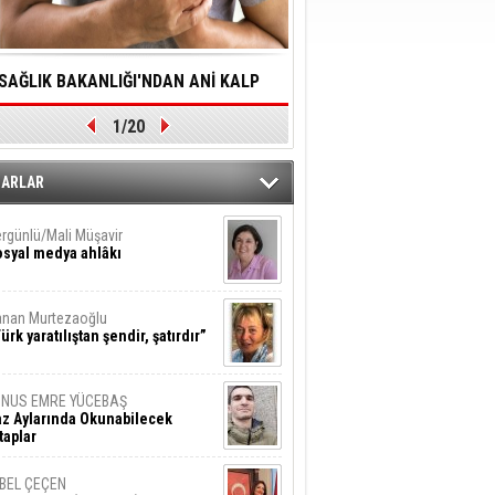
SAĞLIK BAKANLIĞI'NDAN ANİ KALP
YALNIZLIK YAŞLI BİREY
1/20
DURMALARINA HIZLI MÜDAHALE
SORUNLARA NEDEN OL
DİLMESİNE YÖNELİK ÖNLENMESİ İÇİN
ZARLAR
ÖNEMLİ ADIM
rgünlü/Mali Müşavir
syal medya ahlâkı
nan Murtezaoğlu
ürk yaratılıştan şendir, şatırdır”
UNUS EMRE YÜCEBAŞ
z Aylarında Okunabilecek
taplar
İBEL ÇEÇEN