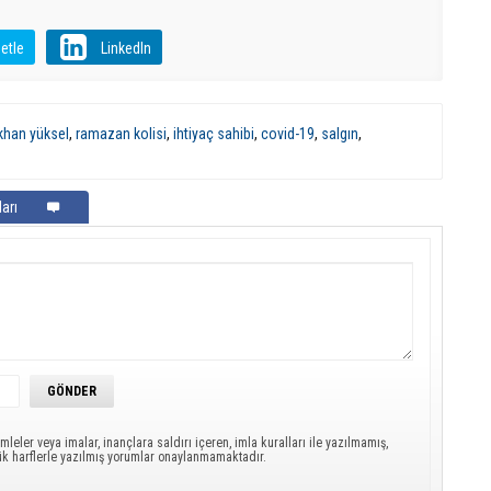
etle
LinkedIn
ökhan yüksel
,
ramazan kolisi
,
ihtiyaç sahibi
,
covid-19
,
salgın
,
arı
mleler veya imalar, inançlara saldırı içeren, imla kuralları ile yazılmamış,
ük harflerle yazılmış yorumlar onaylanmamaktadır.