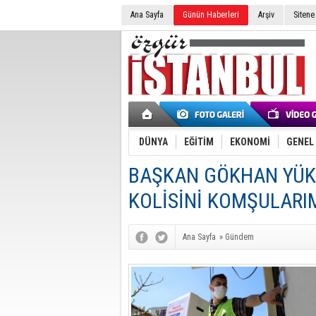
Ana Sayfa
Günün Haberleri
Arşiv
Sitene
DÜNYA
EĞİTİM
EKONOMİ
GENEL
BAŞKAN GÖKHAN YÜKS
KOLİSİNİ KOMŞULARI
Ana Sayfa
»
Gündem