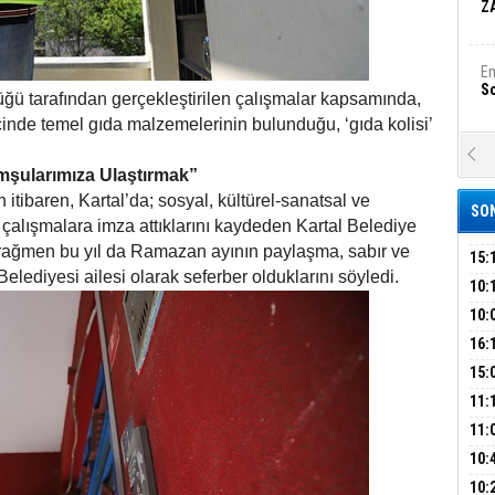
Z
Em
S
üğü tarafından gerçekleştirilen çalışmalar kapsamında,
içinde temel gıda malzemelerinin bulunduğu, ‘gıda kolisi’
A
Ka
mşularımıza Ulaştırmak”
Şi
 itibaren, Kartal’da; sosyal, kültürel-sanatsal ve
SON
çalışmalara imza attıklarını kaydeden Kartal Belediye
Şi
ağmen bu yıl da Ramazan ayının paylaşma, sabır ve
B
15:
lediyesi ailesi olarak seferber olduklarını söyledi.
ÇOC
10:
BAŞ
10:
Ha
AĞB
Bi
OTO
16:
HAY
'TE
15:
İMZ
ÇOC
11:
Ez
S
BAŞ
11:
SİN
10:
EME
B
10: