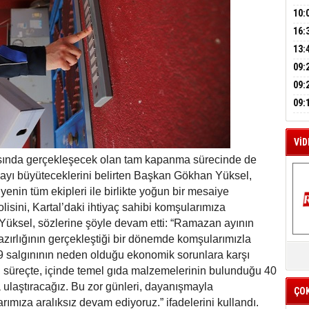
A
HES
BAŞ
10:
OPE
16:
İLK
M
YOĞ
13:
A
ERS
09:
BEŞ
09:
BÜY
09:
KAM
VİD
rasında gerçekleşecek olan tam kapanma sürecinde de
mayı büyüteceklerini belirten Başkan Gökhan Yüksel,
yenin tüm ekipleri ile birlikte yoğun bir mesaiye
kolisini, Kartal’daki ihtiyaç sahibi komşularımıza
Yüksel, sözlerine şöyle devam etti: “Ramazan ayının
ırlığının gerçekleştiği bir dönemde komşularımızla
K
Y
 salgınının neden olduğu ekonomik sorunlara karşı
u süreçte, içinde temel gıda malzemelerinin bulunduğu 40
İZ
a ulaştıracağız. Bu zor günleri, dayanışmayla
ÇO
rımıza aralıksız devam ediyoruz.” ifadelerini kullandı.