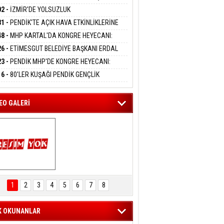
DANMAK
APLARA GEÇİYOR
KANI MERT POLAT OLDU
02 -
İZMİR'DE YOLSUZLUK
RASYONU:MENDERES BELEDİYE BAŞKANI
31 -
PENDİK'TE AÇIK HAVA ETKİNLİKLERİNE
AY ÇİÇEK DAHİL 13 KİŞİ GÖZALTINDA
eltem Kaynas
UN İLGİ:10 BİN ÇOCUK KATILIM SAĞLADI
48 -
MHP KARTAL'DA KONGRE HEYECANI:
FFETMEYECEĞİM!
İN UZUNKAYA'DAN ANLAMLI DAVET
26 -
ETİMESGUT BELEDİYE BAŞKANI ERDAL
İKÇİOĞLU TUTUKLANDI
23 -
PENDİK MHP'DE KONGRE HEYECANI:
ÜK BULUŞMA 8 AĞUSTOS'TA YAPILACAK
16 -
80'LER KUŞAĞI PENDİK GENÇLİK
PI'NDA BULUŞTU
EO GALERİ
ARTAL ENGELSİZ 
AŞAM FESTİVALİ 
1
2
3
4
5
6
7
8
KONSERİ 
LEYİCİLERİ MEST 
ETTİ
K OKUNANLAR