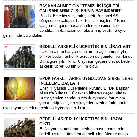
BAŞKAN AHMET CİN;''TEMİZLİK İŞÇİLERİ
ÇALIŞANLARIMIZ İŞLERİNİN BAŞINDADIR''
Pendik Belediyesi iştirak şirketi Personel AŞ.
bünyesinde çalışan bazı temizlik işçileri, 2 Kasım
Çarşamba günü mesai saatleri içerisinde ilgili
sendikanın da haberi olmaksızın iş bırakma eylemi
girişiminde bulundular.
BEDELLİ ASKERLİK ÜCRETİ 80 BİN LİRAYI AŞTI
Haziran ayı enflasyon oranlarının açıklanmasıyla
birlikte bedelli askerlik ücretleri de yeniden belirlendi.
Buna göre yılın ikinci 6 ayı için geçerli olacak bedelli
askerlik ücreti 80 bin 64 lira oldu.
EPDK FARKLI TARİFE UYGULAYAN ŞİRKETLERE
İNCELEME BAŞLATTI
Enerji Piyasası Düzenleme Kurumu EPDK Başkanı
Mustafa Yılmaz 1 Ocak'tan itibaren geçerli olmak
üzere yapılan zamların Aralık ayındaki faturalara
yansıtıldığına ilişkin şikayetler üzerine farklı tarife
uygulayan şirketlerin bedel ödeyeceklerini belirtti.
BEDELLİ ASKERLİK ÜCRETİ 56 BİN LİRAYA
ÇIKTI
Enflasyon rakamlarının açıklanması sonrasında
bedelli askerlik ücretleri de belli oldu Memur maaş