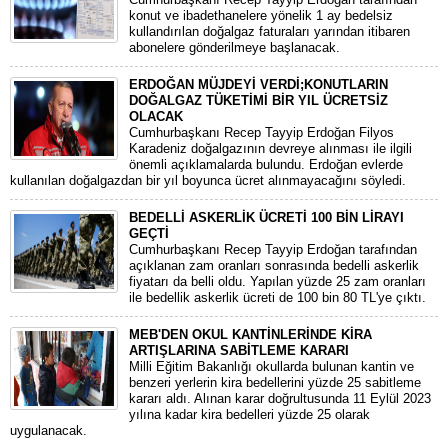
konut ve ibadethanelere yönelik 1 ay bedelsiz
kullandırılan doğalgaz faturaları yarından itibaren
abonelere gönderilmeye başlanacak.
ERDOĞAN MÜJDEYİ VERDİ;KONUTLARIN
DOĞALGAZ TÜKETİMİ BİR YIL ÜCRETSİZ
OLACAK
Cumhurbaşkanı Recep Tayyip Erdoğan Filyos
Karadeniz doğalgazının devreye alınması ile ilgili
önemli açıklamalarda bulundu. Erdoğan evlerde
kullanılan doğalgazdan bir yıl boyunca ücret alınmayacağını söyledi.
BEDELLİ ASKERLİK ÜCRETİ 100 BİN LİRAYI
GEÇTİ
Cumhurbaşkanı Recep Tayyip Erdoğan tarafından
açıklanan zam oranları sonrasında bedelli askerlik
fiyatarı da belli oldu. Yapılan yüzde 25 zam oranları
ile bedellik askerlik ücreti de 100 bin 80 TL'ye çıktı.
MEB'DEN OKUL KANTİNLERİNDE KİRA
ARTIŞLARINA SABİTLEME KARARI
Milli Eğitim Bakanlığı okullarda bulunan kantin ve
benzeri yerlerin kira bedellerini yüzde 25 sabitleme
kararı aldı. Alınan karar doğrultusunda 11 Eylül 2023
yılına kadar kira bedelleri yüzde 25 olarak
uygulanacak.