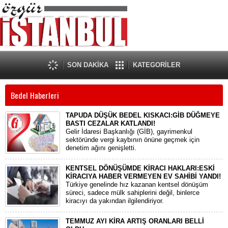
SON DAKİKA
KATEGORİLER
Bedel Haberleri
TAPUDA DÜŞÜK BEDEL KISKACI:GİB DÜĞMEYE
BASTI CEZALAR KATLANDI!
​Gelir İdaresi Başkanlığı (GİB), gayrimenkul
sektöründe vergi kaybının önüne geçmek için
denetim ağını genişletti.
KENTSEL DÖNÜŞÜMDE KİRACI HAKLARI:ESKİ
KİRACIYA HABER VERMEYEN EV SAHİBİ YANDI!
​Türkiye genelinde hız kazanan kentsel dönüşüm
süreci, sadece mülk sahiplerini değil, binlerce
kiracıyı da yakından ilgilendiriyor.
TEMMUZ AYI KİRA ARTIŞ ORANLARI BELLİ