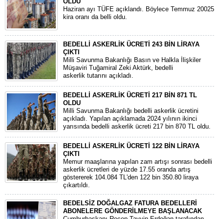
OLDU
Haziran ayı TÜFE açıklandı. Böylece Temmuz 20025
kira oranı da belli oldu.
BEDELLİ ASKERLİK ÜCRETİ 243 BİN LİRAYA
ÇIKTI
Milli Savunma Bakanlığı Basın ve Halkla İlişkiler
Müşaviri Tuğamiral Zeki Aktürk, bedelli
askerlik tutarını açıkladı.
BEDELLİ ASKERLİK ÜCRETİ 217 BİN 871 TL
OLDU
Milli Savunma Bakanlığı bedelli askerlik ücretini
açıkladı. Yapılan açıklamada 2024 yılının ikinci
yarısında bedelli askerlik ücreti 217 bin 870 TL oldu.
BEDELLİ ASKERLİK ÜCRETİ 122 BİN LİRAYA
ÇIKTI
Memur maaşlarına yapılan zam artışı sonrası bedelli
askerlik ücretleri de yüzde 17.55 oranda artış
göstererek 104.084 TL'den 122 bin 350.80 liraya
çıkartıldı.
BEDELSİZ DOĞALGAZ FATURA BEDELLERİ
ABONELERE GÖNDERİLMEYE BAŞLANACAK
Cumhurbaşkanı Recep Tayyip Erdoğan tarafından