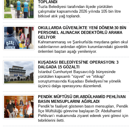
TOPLANDI
Tuzla Belediyesi tarafından ilçede yürütülen
çalışmalar kapsamında 2026 yılında 105 bin litre
bitkisel atık yağ toplandı.
OKULLARDA GÜVENLİKTE YENİ DÖNEM:30 BİN
PERSONEL ALINACAK DEDEKTÖRLÜ ARAMA
GELİYOR
​Kahramanmaraş ve Şanlıurfa'da meydana gelen okul
saldırılarının ardından eğitim kurumlarındaki güvenlik
önlemleri baştan aşağı yenileniyor.
KUŞADASI BELEDİYESİ'NE OPERASYON: 3
DALGADA 15 GÖZALTI
​İstanbul Cumhuriyet Başsavcılığı bünyesinde
yürütülen kapsamlı "rüşvet" ve "irtikap"
soruşturmasında Kuşadası Belediyesi’ne yönelik
üçüncü dalga operasyonu düzenlendi.
PENDİK MÜFTÜSÜ DR.ABDÜLHAMİD PEHLİVAN
BASIN MENSUPLARINI AĞIRLADI
​Pendik’te faaliyet gösteren basın mensupları, Pendik
İlçe Müftülüğü görevine başlayan Dr. Abdulhamid
Pehlivan’ı makamında ziyaret ederek yeni görevi için
tebriklerini iletti.