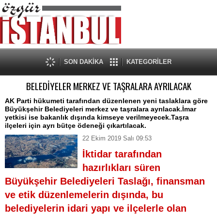
SON DAKİKA
KATEGORİLER
BELEDİYELER MERKEZ VE TAŞRALARA AYRILACAK
AK Parti hükumeti tarafından düzenlenen yeni taslaklara göre
Büyükşehir Belediyeleri merkez ve taşralara ayrılacak.İmar
yetkisi ise bakanlık dışında kimseye verilmeyecek.Taşra
ilçeleri için ayrı bütçe ödeneği çıkartılacak.
22 Ekim 2019 Salı 09:53
İktidar tarafından
hazırlıkları süren
Büyükşehir Belediyeleri Taslağı, finansman
ve etik düzenlemelerin dışında, bu
belediyelerin idari yapı ve ilçelerle olan