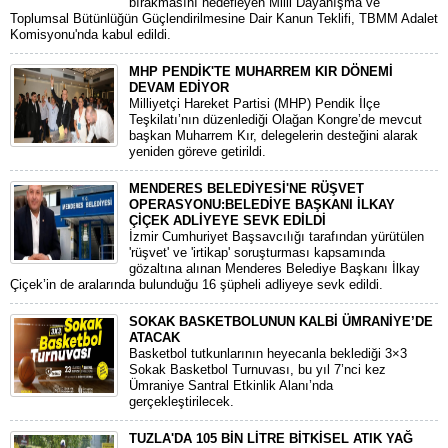
bırakmasını hedefleyen Milli Dayanışma ve
Toplumsal Bütünlüğün Güçlendirilmesine Dair Kanun Teklifi, TBMM Adalet
Komisyonu'nda kabul edildi.
MHP PENDİK'TE MUHARREM KIR DÖNEMİ
DEVAM EDİYOR
​Milliyetçi Hareket Partisi (MHP) Pendik İlçe
Teşkilatı’nın düzenlediği Olağan Kongre’de mevcut
başkan Muharrem Kır, delegelerin desteğini alarak
yeniden göreve getirildi.
MENDERES BELEDİYESİ'NE RÜŞVET
OPERASYONU:BELEDİYE BAŞKANI İLKAY
ÇİÇEK ADLİYEYE SEVK EDİLDİ
​İzmir Cumhuriyet Başsavcılığı tarafından yürütülen
'rüşvet' ve 'irtikap' soruşturması kapsamında
gözaltına alınan Menderes Belediye Başkanı İlkay
Çiçek’in de aralarında bulunduğu 16 şüpheli adliyeye sevk edildi.
SOKAK BASKETBOLUNUN KALBİ ÜMRANİYE’DE
ATACAK
Basketbol tutkunlarının heyecanla beklediği 3×3
Sokak Basketbol Turnuvası, bu yıl 7’nci kez
Ümraniye Santral Etkinlik Alanı’nda
gerçekleştirilecek.
TUZLA'DA 105 BİN LİTRE BİTKİSEL ATIK YAĞ