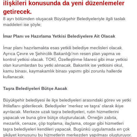
ilişkileri konusunda da yeni düzenlemeler
getirecek.
8 ayrı bölümden oluşacak Büyükşehir Belediyeleriyle ilgili taslak
maddeleri ise şöyle;
İmar Planı ve Hazırlama Yetkisi Belediyelere Ait Olacak
İmar planı hazırlamakta esas yetkili belediye meclisleri olacak.
Ayrıca Çevre ve Şehircilik Bakanlığı'nın resen plan yapma ve
kontrol yetkisi olacak. TOKİ, Özelleştirme İdaresi gibi imar yetkisi
olan kurumlardan bu yetki alınacak. Bakanlık ise yetkisini okul,
kamu binası, kaymakamlık binası yapımı gibi zorunlu hallerde
kullanacak.
Taşra Belediyeleri Bütçe Aacak
Büyükşehir belediyesi ile ilçe belediyeleri arasındaki görev ve yetki
ihtilaflarıı giderilecek. Belediyeler 'merkez ve taşra' olarak ikiye
ayrılacak. Merkeze uzak taşra belediyeleri, rutin hizmetlerini
yapacak ve buna göre bütçe oluşturulacak. Örneğin zabıta,
mezarlık, cenaze, çöp toplama, ilaçlama, otogar gibi hizmetleri
taşra belediyeleri kendileri yapacak. Bugünkü uygulamada en çok
şikâyet konusunu bu hizmetlerin merkezden yapılması oluşturuyor.