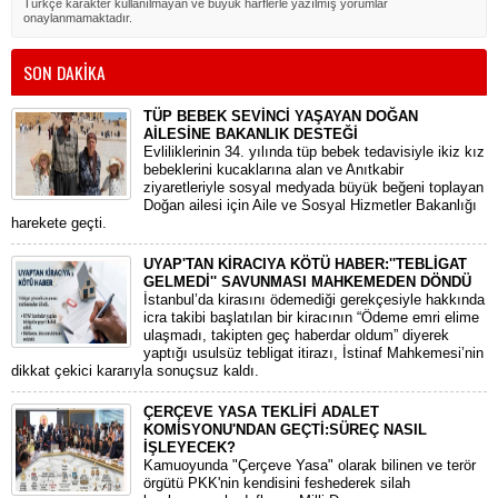
Türkçe karakter kullanılmayan ve büyük harflerle yazılmış yorumlar
onaylanmamaktadır.
SON DAKİKA
TÜP BEBEK SEVİNCİ YAŞAYAN DOĞAN
AİLESİNE BAKANLIK DESTEĞİ
​Evliliklerinin 34. yılında tüp bebek tedavisiyle ikiz kız
bebeklerini kucaklarına alan ve Anıtkabir
ziyaretleriyle sosyal medyada büyük beğeni toplayan
Doğan ailesi için Aile ve Sosyal Hizmetler Bakanlığı
harekete geçti.
UYAP'TAN KİRACIYA KÖTÜ HABER:''TEBLİGAT
GELMEDİ'' SAVUNMASI MAHKEMEDEN DÖNDÜ
​İstanbul’da kirasını ödemediği gerekçesiyle hakkında
icra takibi başlatılan bir kiracının “Ödeme emri elime
ulaşmadı, takipten geç haberdar oldum” diyerek
yaptığı usulsüz tebligat itirazı, İstinaf Mahkemesi’nin
dikkat çekici kararıyla sonuçsuz kaldı.
ÇERÇEVE YASA TEKLİFİ ADALET
KOMİSYONU'NDAN GEÇTİ:SÜREÇ NASIL
İŞLEYECEK?
​Kamuoyunda "Çerçeve Yasa" olarak bilinen ve terör
örgütü PKK'nin kendisini feshederek silah