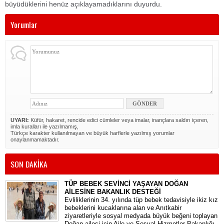
büyüdüklerini henüz açıklayamadıklarını duyurdu.
Yorumlar
UYARI:
Küfür, hakaret, rencide edici cümleler veya imalar, inançlara saldırı içeren,
imla kuralları ile yazılmamış,
Türkçe karakter kullanılmayan ve büyük harflerle yazılmış yorumlar
onaylanmamaktadır.
SON DAKİKA
TÜP BEBEK SEVİNCİ YAŞAYAN DOĞAN
AİLESİNE BAKANLIK DESTEĞİ
​Evliliklerinin 34. yılında tüp bebek tedavisiyle ikiz kız
bebeklerini kucaklarına alan ve Anıtkabir
ziyaretleriyle sosyal medyada büyük beğeni toplayan
Doğan ailesi için Aile ve Sosyal Hizmetler Bakanlığı