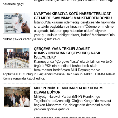
harekete geçti.
UYAP'TAN KİRACIYA KÖTÜ HABER:''TEBLİGAT
GELMEDİ'' SAVUNMASI MAHKEMEDEN DÖNDÜ
​İstanbul’da kirasını ödemediği gerekçesiyle hakkında
icra takibi başlatılan bir kiracının “Ödeme emri elime
ulaşmadı, takipten geç haberdar oldum” diyerek
yaptığı usulsüz tebligat itirazı, İstinaf Mahkemesi’nin
dikkat çekici kararıyla sonuçsuz kaldı.
ÇERÇEVE YASA TEKLİFİ ADALET
KOMİSYONU'NDAN GEÇTİ:SÜREÇ NASIL
İŞLEYECEK?
​Kamuoyunda "Çerçeve Yasa" olarak bilinen ve terör
örgütü PKK'nin kendisini feshederek silah
bırakmasını hedefleyen Milli Dayanışma ve
Toplumsal Bütünlüğün Güçlendirilmesine Dair Kanun Teklifi, TBMM Adalet
Komisyonu'nda kabul edildi.
MHP PENDİK'TE MUHARREM KIR DÖNEMİ
DEVAM EDİYOR
​Milliyetçi Hareket Partisi (MHP) Pendik İlçe
Teşkilatı’nın düzenlediği Olağan Kongre’de mevcut
başkan Muharrem Kır, delegelerin desteğini alarak
yeniden göreve getirildi.