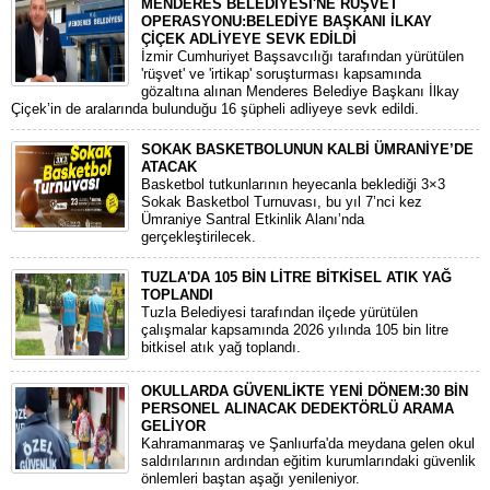
MENDERES BELEDİYESİ'NE RÜŞVET
OPERASYONU:BELEDİYE BAŞKANI İLKAY
ÇİÇEK ADLİYEYE SEVK EDİLDİ
​İzmir Cumhuriyet Başsavcılığı tarafından yürütülen
'rüşvet' ve 'irtikap' soruşturması kapsamında
gözaltına alınan Menderes Belediye Başkanı İlkay
Çiçek’in de aralarında bulunduğu 16 şüpheli adliyeye sevk edildi.
SOKAK BASKETBOLUNUN KALBİ ÜMRANİYE’DE
ATACAK
Basketbol tutkunlarının heyecanla beklediği 3×3
Sokak Basketbol Turnuvası, bu yıl 7’nci kez
Ümraniye Santral Etkinlik Alanı’nda
gerçekleştirilecek.
TUZLA'DA 105 BİN LİTRE BİTKİSEL ATIK YAĞ
TOPLANDI
Tuzla Belediyesi tarafından ilçede yürütülen
çalışmalar kapsamında 2026 yılında 105 bin litre
bitkisel atık yağ toplandı.
OKULLARDA GÜVENLİKTE YENİ DÖNEM:30 BİN
PERSONEL ALINACAK DEDEKTÖRLÜ ARAMA
GELİYOR
​Kahramanmaraş ve Şanlıurfa'da meydana gelen okul
saldırılarının ardından eğitim kurumlarındaki güvenlik
önlemleri baştan aşağı yenileniyor.