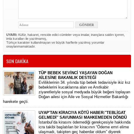
UYARI:
Küfür, hakaret, rencide edici cümleler veya imalar, inançlara saldırı içeren,
imla kuralları ile yazılmamış,
Türkçe karakter kullanılmayan ve büyük harflerle yazılmış yorumlar
onaylanmamaktadır.
SON DAKİKA
TÜP BEBEK SEVİNCİ YAŞAYAN DOĞAN
AİLESİNE BAKANLIK DESTEĞİ
​Evliliklerinin 34. yılında tüp bebek tedavisiyle ikiz kız
bebeklerini kucaklarına alan ve Anıtkabir
ziyaretleriyle sosyal medyada büyük beğeni toplayan
Doğan ailesi için Aile ve Sosyal Hizmetler Bakanlığı
harekete geçti.
UYAP'TAN KİRACIYA KÖTÜ HABER:''TEBLİGAT
GELMEDİ'' SAVUNMASI MAHKEMEDEN DÖNDÜ
​İstanbul’da kirasını ödemediği gerekçesiyle hakkında
icra takibi başlatılan bir kiracının “Ödeme emri elime
ulaşmadı, takipten geç haberdar oldum” diyerek