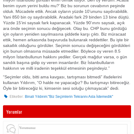
benim oyum yerini buldu mu?’ Biz bu sorunun cevabının peşinde
olduk. Mücadele ettik. Ancak oyların yüzde 10’ununu saydırabildik.
Yani 850 bin oy saydırabildik. Aradaki fark 29 binden 13 bine düştü.
Yüzde 15’ini saysak fark kapanacak. Yüzde 90’ınını saysak, açık
ara önde seçimin sonucu değişecek. Olay bu. CHP bunu gördüğü
için oyların yeniden sayılmasına şiddetle karşı çıktı. Biz müracaat
ettik, hemen arkasında başvuruda bulunarak reddettiler. Bu işte bir
sakatlık olduğunu gördüler. Seçimin sonucu değişeceğini gördükleri
için bunun olmasına müsaade etmediler. Böylece oy veren 8.5
milyon İstanbullunun hakkını yediler. Gerçek mağdur varsa, o gün
sandık başına gidip oy veren insanlardır. Biz İstanbulluların
hakkının ve milli iradenin teşekkül etmesinin peşindeyiz.”
“Seçimler oldu, bitti ama kavgası, tartışması bitmedi” ifadelerini
kullanan Yıldırım, “O halde ne yapacağız? Bu tartışmayı bitireceğiz.
Öyle bir bitireceğiz ki, kimsenin sesi soluğu çıkmayacak” dedi.
Etiketler:
Binali Yıldırım:''Biz Seçimlerin Tekrarını Asla İstemedik''
Yorumlar