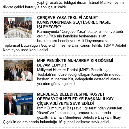
yaptığı usulsüz tebligat itirazı, İstinaf Mahkemesi’nin
dikkat çekici kararıyla sonuçsuz kaldı.
ÇERÇEVE YASA TEKLİFİ ADALET
KOMİSYONU'NDAN GEÇTİ:SÜREÇ NASIL
İŞLEYECEK?
​Kamuoyunda "Çerçeve Yasa" olarak bilinen ve terör
örgütü PKK'nin kendisini feshederek silah
bırakmasını hedefleyen Milli Dayanışma ve
Toplumsal Bütünlüğün Güçlendirilmesine Dair Kanun Teklifi, TBMM Adalet
Komisyonu'nda kabul edildi.
MHP PENDİK'TE MUHARREM KIR DÖNEMİ
DEVAM EDİYOR
​Milliyetçi Hareket Partisi (MHP) Pendik İlçe
Teşkilatı’nın düzenlediği Olağan Kongre’de mevcut
başkan Muharrem Kır, delegelerin desteğini alarak
yeniden göreve getirildi.
MENDERES BELEDİYESİ'NE RÜŞVET
OPERASYONU:BELEDİYE BAŞKANI İLKAY
ÇİÇEK ADLİYEYE SEVK EDİLDİ
​İzmir Cumhuriyet Başsavcılığı tarafından yürütülen
'rüşvet' ve 'irtikap' soruşturması kapsamında
gözaltına alınan Menderes Belediye Başkanı İlkay
Çiçek’in de aralarında bulunduğu 16 şüpheli adliyeye sevk edildi.