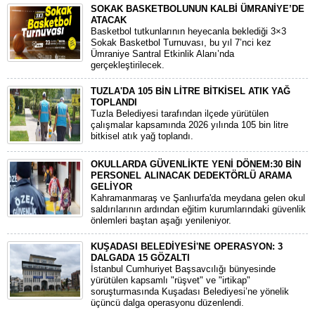
SOKAK BASKETBOLUNUN KALBİ ÜMRANİYE’DE
ATACAK
Basketbol tutkunlarının heyecanla beklediği 3×3
Sokak Basketbol Turnuvası, bu yıl 7’nci kez
Ümraniye Santral Etkinlik Alanı’nda
gerçekleştirilecek.
TUZLA'DA 105 BİN LİTRE BİTKİSEL ATIK YAĞ
TOPLANDI
Tuzla Belediyesi tarafından ilçede yürütülen
çalışmalar kapsamında 2026 yılında 105 bin litre
bitkisel atık yağ toplandı.
OKULLARDA GÜVENLİKTE YENİ DÖNEM:30 BİN
PERSONEL ALINACAK DEDEKTÖRLÜ ARAMA
GELİYOR
​Kahramanmaraş ve Şanlıurfa'da meydana gelen okul
saldırılarının ardından eğitim kurumlarındaki güvenlik
önlemleri baştan aşağı yenileniyor.
KUŞADASI BELEDİYESİ'NE OPERASYON: 3
DALGADA 15 GÖZALTI
​İstanbul Cumhuriyet Başsavcılığı bünyesinde
yürütülen kapsamlı "rüşvet" ve "irtikap"
soruşturmasında Kuşadası Belediyesi’ne yönelik
üçüncü dalga operasyonu düzenlendi.