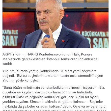
AKP’li Yıldırım, HAK-İŞ Konfederasyon’unun Haliç Kongre
Merkezinde gerçekleştirilen ‘İstanbul Temsilciler Toplantısı’na’
katıldı.
Yıldırım, burada yaptığı konuşmada 31 Mart yerel seçimlere
değindi. “Biz bu seçimlerin tekrarlanmasını asla istemedik” diyen
Yıldırım şöyle konuştu:
“Bunu bütün milletimizin ve İstanbulluların bilmesini istiyorum. Biz,
öncelikle oy kaydırmalarının, oy hırsızlığının ve türlü türlü
olumsuzluklar ve organize kötülükleri görünce ‘Gelin bu oyları
yeniden sayalım. Kimsenin aklında bir şüphe kalmasın. Seçimler
hakkında da şaibeler ortadan kalksın.’ dedik. Öyle ya oy veren 8,5
milyon İstanbullu şundan emin olmak istiyor. Ben oy verdim. Acaba