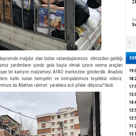
Z
Em
S
A
Ka
Şi
depremde mağdur olan bütün vatandaşlarımıza elimizden geldiği
SON
imiz yardımların içinde gıda başta olmak üzere ısınma araçları
Şi
B
19:
luşan bir kamyon malzemeyi AFAD merkezine gönderdik. Anadolu
PEH
lere katkı sunan hemşehri ve komşularımıza teşekkür ederiz.
18:
ıza da Allahtan rahmet yaralılara acil şifalar diliyoruz''dedi.
ÇAN
17:
Ha
Bi
KIR
15:
AĞI
İÇİ
14:
AÇI
12:
Ez
S
VE 
BAŞ
12:
GAZ
11:
ARK
GEL
B
15: