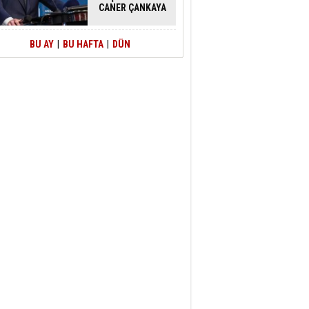
CANER ÇANKAYA
HAKKINDA
TAHLİYE KARARI
BU AY
|
BU HAFTA
|
DÜN