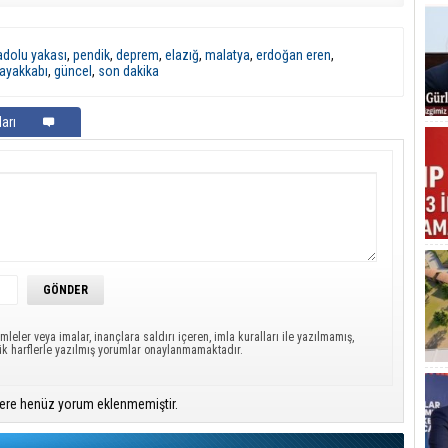
adolu yakası
,
pendik
,
deprem
,
elazığ
,
malatya
,
erdoğan eren
,
ayakkabı
,
güncel
,
son dakika
arı
mleler veya imalar, inançlara saldırı içeren, imla kuralları ile yazılmamış,
ük harflerle yazılmış yorumlar onaylanmamaktadır.
ere henüz yorum eklenmemiştir.