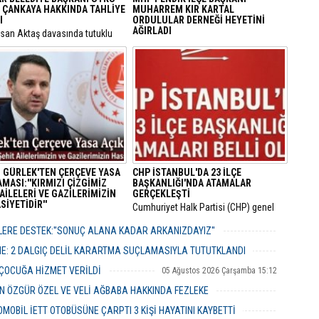
 ÇANKAYA HAKKINDA TAHLİYE
MUHARREM KIR KARTAL
I
ORDULULAR DERNEĞİ HEYETİNİ
AĞIRLADI
hsan Aktaş davasında tutuklu
nan Avcılar Belediye Başkanı
​Milliyetçi Hareket Partisi (MHP) Pendik
aner Çaykara ile Seyhan
İlçe Başkanlığı, bölgedeki sivil toplum
esi Temizlik İşleri Müdürü
kuruluşlarıyla temaslarını sürdürüyor.
enger için tahliye kararı çıktı.
 GÜRLEK'TEN ÇERÇEVE YASA
CHP İSTANBUL'DA 23 İLÇE
MASI:''KIRMIZI ÇİZGİMİZ
BAŞKANLIĞI'NDA ATAMALAR
AİLELERİ VE GAZİLERİMİZİN
GERÇEKLEŞTİ
İYETİDİR''
​Cumhuriyet Halk Partisi (CHP) genel
 Bakanı Akın Gürlek, TBMM’ye
merkezinin son haftalarda örgüt
 12 maddelik yasa teklifinin
bünyesinde hayata geçirdiği görevden
ERE DESTEK:''SONUÇ ALANA KADAR ARKANIZDAYIZ''
rını açıklayarak "Terörsüz
alma ve yapılanma kararlarının
06 Ağustos 2026 Perşembe 12:51
" hedefinin milli bir devlet
ardından gözler İstanbul il teşkilatına
ME: 2 DALGIÇ DELİL KARARTMA SUÇLAMASIYLA TUTUTKLANDI
ası olduğunu vurguladı.
çevrilmişti.
06 Ağustos 2026 Perşembe 11:26
 ÇOCUĞA HİZMET VERİLDİ
05 Ağustos 2026 Çarşamba 15:12
 ÖZGÜR ÖZEL VE VELİ AĞBABA HAKKINDA FEZLEKE
05 Ağustos 2026 Çarşamba 10:19
MOBİL İETT OTOBÜSÜNE ÇARPTI 3 KİŞİ HAYATINI KAYBETTİ