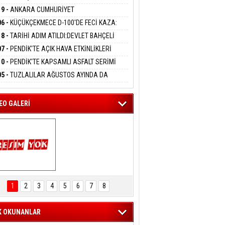
DANMAK
LAMASIYLA TUTUTKLANDI
UĞA HİZMET VERİLDİ
19 -
ANKARA CUMHURİYET
SAVCILIĞINDAN ÖZGÜR ÖZEL VE VELİ
06 -
KÜÇÜKÇEKMECE D-100'DE FECİ KAZA:
ABA HAKKINDA FEZLEKE
eltem Kaynas
MOBİL İETT OTOBÜSÜNE ÇARPTI 3 KİŞİ
18 -
TARİHİ ADIM ATILDI:DEVLET BAHÇELİ
FFETMEYECEĞİM!
ATINI KAYBETTİ
RÖRSÜZ TÜRKİYE' ÇERÇEVE YASA TEKLİFİNİ
07 -
PENDİK'TE AÇIK HAVA ETKİNLİKLERİ
ALADI
UK SİNEMASIYLA BAŞLADI
10 -
PENDİK'TE KAPSAMLI ASFALT SERİMİ
LADI
05 -
TUZLALILAR AĞUSTOS AYINDA DA
EMAYA DOYACAK
EO GALERİ
ARTAL ENGELSİZ 
AŞAM FESTİVALİ 
1
2
3
4
5
6
7
8
KONSERİ 
LEYİCİLERİ MEST 
ETTİ
K OKUNANLAR