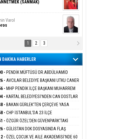
ANNETMEK (SANMAK)
in Varol
oros
1
2
3
NALİZ/ ODABAŞ
ranlık DNA Kuşaklararası
ddetin Biyolojik Faturası
 DAKİKA HABERLER
yar Adıyaman
en Bu Sahaya Sığmazam
00 -
PENDİK MÜFTÜSÜ DR.ABDÜLHAMİD
LİVAN BASIN MENSUPLARINI AĞIRLADI
26 -
AVCILAR BELEDİYE BAŞKANI UTKU CANER
KAYA HAKKINDA TAHLİYE KARARI
56 -
MHP PENDİK İLÇE BAŞKANI MUHARREM
san Ali Çölük
r Satırın İçindeki İnsan
 KARTAL ORDULULAR DERNEĞİ HEYETİNİ
04 -
KARTAL BELEDİYESİ’NDEN CAN DOSTLAR
RLADI
N DEV YATIRIM!
48 -
BAKAN GÜRLEK'TEN ÇERÇEVE YASA
KLAMASI:''KIRMIZI ÇİZGİMİZ ŞEHİT AİLELERİ
58 -
CHP İSTANBUL'DA 23 İLÇE
gi Kılıç
İVAS: ATEŞE ATILAN VİCDAN
GAZİLERİMİZİN HASSASİYETİDİR''
KANLIĞI'NDA ATAMALAR GERÇEKLEŞTİ
51 -
ÖZGÜR ÖZEL'DEN GÜVENPARK'TAKİ
İLERE DESTEK:''SONUÇ ALANA KADAR
26 -
GÜLİSTAN DOK DOSYASINDA FLAŞ
ANIZDAYIZ''
İŞME: 2 DALGIÇ DELİL KARARTMA
ARIŞ BAŞARSLAN
12 -
ÖZEL ÇOCUK VE AİLE AKADEMİSİ'NDE 60