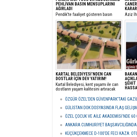
PEHLİVAN BASIN MENSUPLARINI
CANER
AĞIRLADI
KARAR
​Pendik’te faaliyet gösteren basın
​Aziz İ
mensupları, Pendik İlçe Müftülüğü
yargıla
görevine başlayan Dr. Abdulhamid
Utku C
Pehlivan’ı makamında ziyaret ederek
Belediy
yeni görevi için tebriklerini iletti.
Özcan Z
KARTAL BELEDİYESİ’NDEN CAN
BAKAN
DOSTLAR İÇİN DEV YATIRIM!
AÇIKLA
ŞEHİT 
Kartal Belediyesi, kent yaşamı ile can
HASSAS
dostların yaşam kalitesini artıracak
vizyoner projelerine bir yenisini ekliyor.
Adalet
sunulan
ÖZGÜR ÖZEL'DEN GÜVENPARK'TAKİ GAZİL
detayla
Türkiye
GÜLİSTAN DOK DOSYASINDA FLAŞ GELİŞ
politik
ÖZEL ÇOCUK VE AİLE AKADEMİSİ'NDE 60
ANKARA CUMHURİYET BAŞSAVCILIĞINDAN
KÜÇÜKÇEKMECE D-100'DE FECİ KAZA: OTO