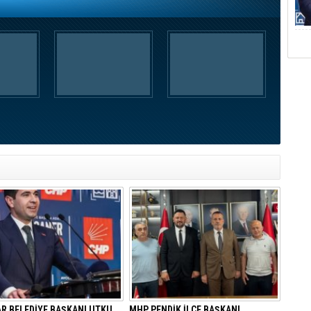
AR BELEDİYE BAŞKANI UTKU
MHP PENDİK İLÇE BAŞKANI