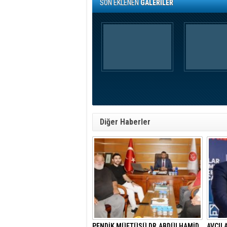
SON EKLENEN
GALERİLER
Diğer Haberler
PENDİK MÜFTÜSÜ DR.ABDÜLHAMİD
AVCIL