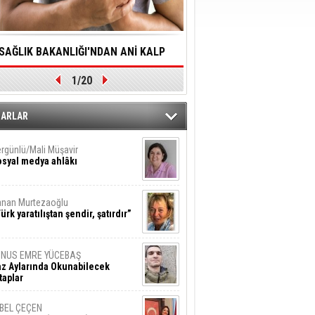
SAĞLIK BAKANLIĞI'NDAN ANİ KALP
YALNIZLIK YAŞLI BİREY
1/20
DURMALARINA HIZLI MÜDAHALE
SORUNLARA NEDEN OL
DİLMESİNE YÖNELİK ÖNLENMESİ İÇİN
ZARLAR
ÖNEMLİ ADIM
rgünlü/Mali Müşavir
syal medya ahlâkı
nan Murtezaoğlu
ürk yaratılıştan şendir, şatırdır”
UNUS EMRE YÜCEBAŞ
z Aylarında Okunabilecek
taplar
İBEL ÇEÇEN