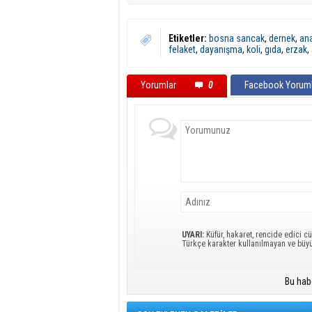
Etiketler:
bosna sancak
,
dernek
,
an
felaket
,
dayanışma
,
koli
,
gıda
,
erzak
,
Yorumlar
0
Facebook Yoruml
UYARI:
Küfür, hakaret, rencide edici cü
Türkçe karakter kullanılmayan ve büy
Bu hab