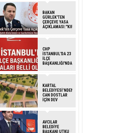
BAKAN
GÜRLEK'TEN
ÇERÇEVE YASA
AÇIKLAMASI:''KIRMIZI
ÇİZGİMİZ ŞEHİT
AİLELERİ VE
GAZİLERİMİZİN
HASSASİYETİDİR''
CHP
İSTANBUL'DA 23
İLÇE
BAŞKANLIĞI'NDA
ATAMALAR
GERÇEKLEŞTİ
KARTAL
BELEDİYESİ’NDEN
CAN DOSTLAR
İÇİN DEV
YATIRIM!
AVCILAR
BELEDİYE
BAŞKANI UTKU