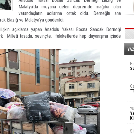
Anadolu Yakası Bosna Sancak Derneği Elazığ ve
Malatya'da meyana gelen depremde mağdur olan
vatandaşların acılarına ortak oldu. Derneğin ana
arak Elazığ ve Malatya'ya gönderildi.
ilişkin açıklama yapan Anadolu Yakası Bosna Sancak Derneği
k Milleti tasada, sevinçte, felaketlerde hep dayanışma içinde
E
YA
He
So
Ca
“T
Y
Ya
Ki
S