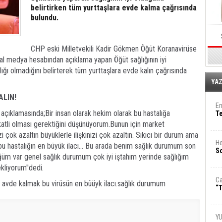
belirtirken tüm yurttaşlara evde kalma çağrısında
bulundu.
CHP eski Milletvekili Kadir Gökmen Öğüt Koranavirüse
syal medya hesabından açıklama yapan Öğüt sağlığının iyi
ığı olmadığını belirterek tüm yurttaşlara evde kalın çağrısında
E
YA
ALIN!
Em
ğı açıklamasında;Bir insan olarak hekim olarak bu hastalığa
T
katli olması gerektiğini düşünüyorum.Bunun için market
i çok azaltın büyüklerle ilişkinizi çok azaltın. Sıkıcı bir durum ama
He
 hastalığın en büyük ilacı... Bu arada benim sağlık durumum son
So
ğüm var genel sağlık durumum çok iyi iştahım yerinde sağlığım
kliyorum''dedi.
Ca
lın avde kalmak bu virüsün en büüyk ilacı.sağlık durumum
“T
Y