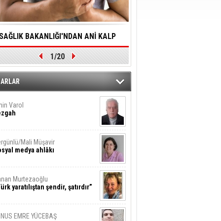
SAĞLIK BAKANLIĞI'NDAN ANİ KALP
YALNIZLIK YAŞLI BİREY
1/20
DURMALARINA HIZLI MÜDAHALE
SORUNLARA NEDEN OL
DİLMESİNE YÖNELİK ÖNLENMESİ İÇİN
ZARLAR
ÖNEMLİ ADIM
in Varol
ezgah
rgünlü/Mali Müşavir
syal medya ahlâkı
nan Murtezaoğlu
ürk yaratılıştan şendir, şatırdır”
UNUS EMRE YÜCEBAŞ