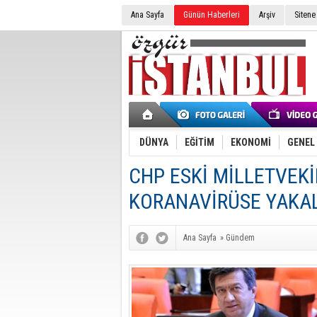
Ana Sayfa
Günün Haberleri
Arşiv
Sitene
DÜNYA
EĞİTİM
EKONOMİ
GENEL
CHP ESKİ MİLLETVEK
KORANAVİRÜSE YAKA
Ana Sayfa
»
Gündem