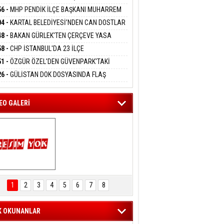
DANMAK
KAYA HAKKINDA TAHLİYE KARARI
56 -
MHP PENDİK İLÇE BAŞKANI MUHARREM
 KARTAL ORDULULAR DERNEĞİ HEYETİNİ
04 -
KARTAL BELEDİYESİ’NDEN CAN DOSTLAR
RLADI
eltem Kaynas
N DEV YATIRIM!
48 -
BAKAN GÜRLEK'TEN ÇERÇEVE YASA
FFETMEYECEĞİM!
KLAMASI:''KIRMIZI ÇİZGİMİZ ŞEHİT AİLELERİ
58 -
CHP İSTANBUL'DA 23 İLÇE
GAZİLERİMİZİN HASSASİYETİDİR''
KANLIĞI'NDA ATAMALAR GERÇEKLEŞTİ
51 -
ÖZGÜR ÖZEL'DEN GÜVENPARK'TAKİ
İLERE DESTEK:''SONUÇ ALANA KADAR
26 -
GÜLİSTAN DOK DOSYASINDA FLAŞ
ANIZDAYIZ''
İŞME: 2 DALGIÇ DELİL KARARTMA
LAMASIYLA TUTUTKLANDI
EO GALERİ
ARTAL ENGELSİZ 
AŞAM FESTİVALİ 
1
2
3
4
5
6
7
8
KONSERİ 
LEYİCİLERİ MEST 
ETTİ
K OKUNANLAR