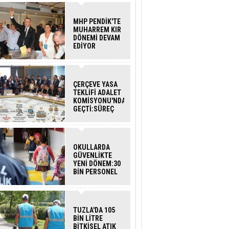
MHP PENDİK'TE
MUHARREM KIR
DÖNEMİ DEVAM
EDİYOR
ÇERÇEVE YASA
TEKLİFİ ADALET
KOMİSYONU'NDAN
GEÇTİ:SÜREÇ
NASIL
İŞLEYECEK?
OKULLARDA
GÜVENLİKTE
YENİ DÖNEM:30
BİN PERSONEL
ALINACAK
DEDEKTÖRLÜ
ARAMA GELİYOR
TUZLA'DA 105
BİN LİTRE
BİTKİSEL ATIK