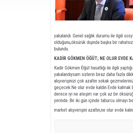
yakalandı. Genel sağlık durumu ile ilgili so
olduğunu,öksürük dışında başka bir rahatsızl
bulundu.
KADİR GÖKMEN ÖĞÜT; NE OLUR EVDE K
Kadir Gökmen Öğüt hasatlığı ile ilgili yaptı
yakalandıysam sizlerin biraz daha fazla dik
alışverişinizi çok azaltın sokak gezmeleriniz
geçecek.Ne olur evde kaldın.Evde kalmak bu
derece iyi ne ateşim var çok az bir öksürü
yerinde..Bir iki gün içinde taburcu olmayı be
market alışverişini azaltın,ne olur evde ka