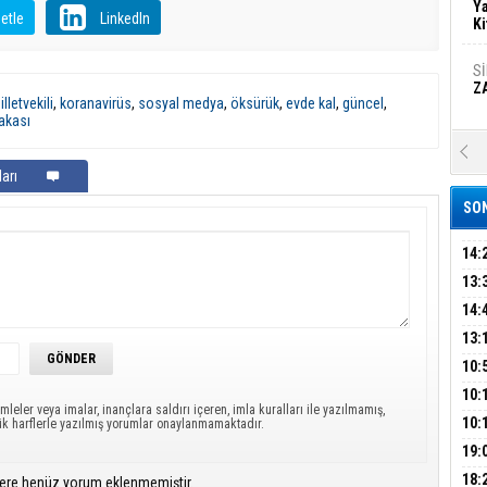
Ya
etle
LinkedIn
Ki
S
Z
lletvekili
,
koranavirüs
,
sosyal medya
,
öksürük
,
evde kal
,
güncel
,
akası
A
Ka
arı
Şi
SON
Şi
B
14:
KOM
13:
İŞL
DEV
14:
Ha
Bi
OPE
13:
ADL
ÜMR
10:
YAĞ
10:
Ez
mleler veya imalar, inançlara saldırı içeren, imla kuralları ile yazılmamış,
S
BİN
10:
ük harflerle yazılmış yorumlar onaylanmamaktadır.
GEL
DAL
19:
PEH
B
18:
ere henüz yorum eklenmemiştir.