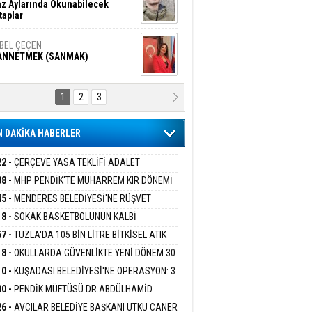
z Aylarında Okunabilecek
taplar
İBEL ÇEÇEN
ANNETMEK (SANMAK)
1
2
3
NALİZ/ ODABAŞ
ranlık DNA Kuşaklararası
ddetin Biyolojik Faturası
 DAKİKA HABERLER
yar Adıyaman
en Bu Sahaya Sığmazam
22 -
ÇERÇEVE YASA TEKLİFİ ADALET
İSYONU'NDAN GEÇTİ:SÜREÇ NASIL
38 -
MHP PENDİK'TE MUHARREM KIR DÖNEMİ
EYECEK?
AM EDİYOR
45 -
MENDERES BELEDİYESİ'NE RÜŞVET
san Ali Çölük
r Satırın İçindeki İnsan
RASYONU:BELEDİYE BAŞKANI İLKAY ÇİÇEK
18 -
SOKAK BASKETBOLUNUN KALBİ
İYEYE SEVK EDİLDİ
ANİYE’DE ATACAK
57 -
TUZLA'DA 105 BİN LİTRE BİTKİSEL ATIK
 TOPLANDI
18 -
OKULLARDA GÜVENLİKTE YENİ DÖNEM:30
gi Kılıç
İVAS: ATEŞE ATILAN VİCDAN
 PERSONEL ALINACAK DEDEKTÖRLÜ ARAMA
10 -
KUŞADASI BELEDİYESİ'NE OPERASYON: 3
İYOR
GADA 15 GÖZALTI
00 -
PENDİK MÜFTÜSÜ DR.ABDÜLHAMİD
LİVAN BASIN MENSUPLARINI AĞIRLADI
ARIŞ BAŞARSLAN
26 -
AVCILAR BELEDİYE BAŞKANI UTKU CANER