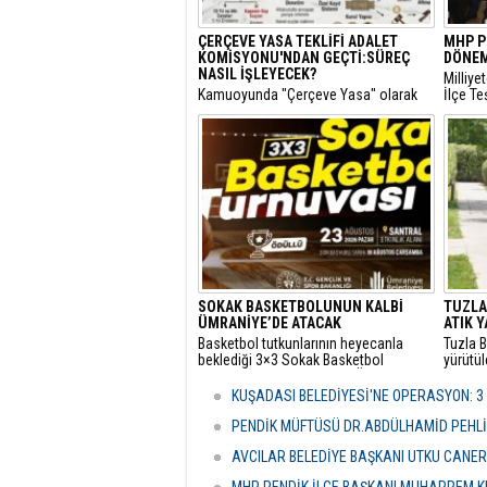
ÇERÇEVE YASA TEKLİFİ ADALET
MHP P
KOMİSYONU'NDAN GEÇTİ:SÜREÇ
DÖNEM
NASIL İŞLEYECEK?
​Milliy
​Kamuoyunda "Çerçeve Yasa" olarak
İlçe Te
bilinen ve terör örgütü PKK'nin
Kongre
kendisini feshederek silah bırakmasını
Kır, de
hedefleyen Milli Dayanışma ve
yeniden
Toplumsal Bütünlüğün
Güçlendirilmesine Dair Kanun Teklifi,
TBMM Adalet Komisyonu'nda kabul
edildi.
SOKAK BASKETBOLUNUN KALBİ
TUZLA'
ÜMRANİYE’DE ATACAK
ATIK 
Basketbol tutkunlarının heyecanla
Tuzla B
beklediği 3×3 Sokak Basketbol
yürütü
Turnuvası, bu yıl 7’nci kez Ümraniye
yılında 
Santral Etkinlik Alanı’nda
topland
KUŞADASI BELEDİYESİ'NE OPERASYON: 3
gerçekleştirilecek.
PENDİK MÜFTÜSÜ DR.ABDÜLHAMİD PEHLİ
AVCILAR BELEDİYE BAŞKANI UTKU CANE