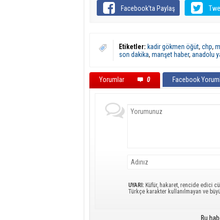
Facebook'ta Paylaş
Twe
Etiketler:
kadir gökmen öğüt
,
chp
,
mi
son dakika
,
manşet haber
,
anadolu y
Yorumlar
0
Facebook Yoruml
UYARI:
Küfür, hakaret, rencide edici cü
Türkçe karakter kullanılmayan ve büy
Bu hab