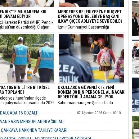
ENDİK'TE MUHARREM KIR
MENDERES BELEDİYESİ'NE RÜŞVET
İ DEVAM EDİYOR
OPERASYONU:BELEDİYE BAŞKANI
İLKAY ÇİÇEK ADLİYEYE SEVK EDİLDİ
etçi Hareket Partisi (MHP) Pendik
şkilatı’nın düzenlediği Olağan
​İzmir Cumhuriyet Başsavcılığı
’de mevcut başkan Muharrem
tarafından yürütülen 'rüşvet' ve 'irtikap'
legelerin desteğini alarak
soruşturması kapsamında gözaltına
 göreve getirildi.
alınan Menderes Belediye Başkanı İlkay
Çiçek’in de aralarında bulunduğu 16
şüpheli adliyeye sevk edildi.
DA 105 BİN LİTRE BİTKİSEL
OKULLARDA GÜVENLİKTE YENİ
YAĞ TOPLANDI
DÖNEM:30 BİN PERSONEL ALINACAK
DEDEKTÖRLÜ ARAMA GELİYOR
elediyesi tarafından ilçede
len çalışmalar kapsamında 2026
​Kahramanmaraş ve Şanlıurfa'da
105 bin litre bitkisel atık yağ
meydana gelen okul saldırılarının
ı.
ardından eğitim kurumlarındaki
 DALGADA 15 GÖZALTI
07 Ağustos 2026 Cuma 10:10
güvenlik önlemleri baştan aşağı
yenileniyor.
VAN BASIN MENSUPLARINI AĞIRLADI
06 Ağustos 2026 Perşembe 19:00
R ÇANKAYA HAKKINDA TAHLİYE KARARI
06 Ağustos 2026 Perşembe 18:26