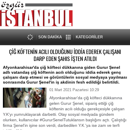
SON DAKİKA
KATEGORİLER
ÇİĞ KÖFTENİN ACILI OLDUĞUNU İDDİA EDEREK ÇALIŞANI
DARP EDEN ŞAHIS İŞTEN ATILDI
Afyonkarahisar'da çiğ köfteci dükkanına giden Gurur Şenel
adlı vatandaş çiğ köftenin acılı olduğunu iddia ederek genç
çalışanı darp etmesi ve görüntülerin sosyal medyaya yayılması
sonrasında Gurur Şenel'in iş akdinin fesh edildiği belirtildi.
01 Mart 2021 Pazartesi 10:29
Afyonkarahisar'da çiğ köfteci dükkanına
gelen Gurur Şenel, sipariş ettiği çiğ
köftenin acılı olduğu gerekçesiyle çalışan
Y.K'yı yumruklayarak darbetti. Olay sosyal medyada gündem
olurken, kullanıcılar #GururSenelTutuklansın başlığını açtı. Çalıştığı
firma Şenel'in işine son verdi, darbedilen Y.K.'ya ise zam ve terfi