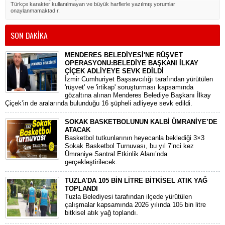
Türkçe karakter kullanılmayan ve büyük harflerle yazılmış yorumlar
onaylanmamaktadır.
SON DAKİKA
MENDERES BELEDİYESİ'NE RÜŞVET
OPERASYONU:BELEDİYE BAŞKANI İLKAY
ÇİÇEK ADLİYEYE SEVK EDİLDİ
​İzmir Cumhuriyet Başsavcılığı tarafından yürütülen
'rüşvet' ve 'irtikap' soruşturması kapsamında
gözaltına alınan Menderes Belediye Başkanı İlkay
Çiçek’in de aralarında bulunduğu 16 şüpheli adliyeye sevk edildi.
SOKAK BASKETBOLUNUN KALBİ ÜMRANİYE’DE
ATACAK
Basketbol tutkunlarının heyecanla beklediği 3×3
Sokak Basketbol Turnuvası, bu yıl 7’nci kez
Ümraniye Santral Etkinlik Alanı’nda
gerçekleştirilecek.
TUZLA'DA 105 BİN LİTRE BİTKİSEL ATIK YAĞ
TOPLANDI
Tuzla Belediyesi tarafından ilçede yürütülen
çalışmalar kapsamında 2026 yılında 105 bin litre
bitkisel atık yağ toplandı.