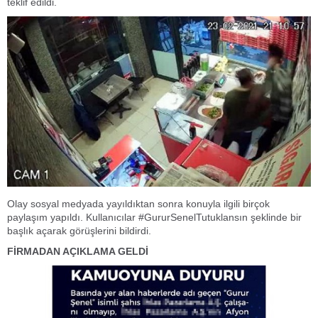
teklif edildi.
Olay sosyal medyada yayıldıktan sonra konuyla ilgili birçok
paylaşım yapıldı. Kullanıcılar #GururSenelTutuklansın şeklinde bir
başlık açarak görüşlerini bildirdi.
FİRMADAN AÇIKLAMA GELDİ