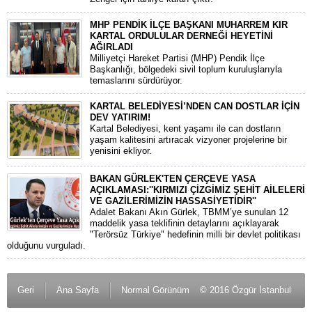
MHP PENDİK İLÇE BAŞKANI MUHARREM KIR
KARTAL ORDULULAR DERNEĞİ HEYETİNİ
AĞIRLADI
​Milliyetçi Hareket Partisi (MHP) Pendik İlçe
Başkanlığı, bölgedeki sivil toplum kuruluşlarıyla
temaslarını sürdürüyor.
KARTAL BELEDİYESİ’NDEN CAN DOSTLAR İÇİN
DEV YATIRIM!
Kartal Belediyesi, kent yaşamı ile can dostların
yaşam kalitesini artıracak vizyoner projelerine bir
yenisini ekliyor.
BAKAN GÜRLEK'TEN ÇERÇEVE YASA
AÇIKLAMASI:''KIRMIZI ÇİZGİMİZ ŞEHİT AİLELERİ
VE GAZİLERİMİZİN HASSASİYETİDİR''
Adalet Bakanı Akın Gürlek, TBMM’ye sunulan 12
maddelik yasa teklifinin detaylarını açıklayarak
"Terörsüz Türkiye" hedefinin milli bir devlet politikası
olduğunu vurguladı.
Geri
Ana Sayfa
Normal Görünüm
© 2016 Özgür İstanbul