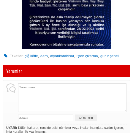
,
,
,
,
Etiketler:
çiğ köfte
darp
afyonkarahisar
işten çıkarma
gurur şenel
Yorumlar
UYARI:
Küfür, hakaret, rencide edici cümleler veya imalar, inançlara saldırı içeren,
imla kuralları ile yazılmamış,