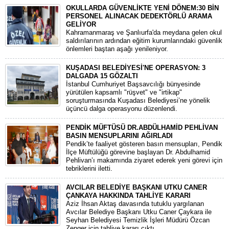
OKULLARDA GÜVENLİKTE YENİ DÖNEM:30 BİN
PERSONEL ALINACAK DEDEKTÖRLÜ ARAMA
GELİYOR
​Kahramanmaraş ve Şanlıurfa'da meydana gelen okul
saldırılarının ardından eğitim kurumlarındaki güvenlik
önlemleri baştan aşağı yenileniyor.
KUŞADASI BELEDİYESİ'NE OPERASYON: 3
DALGADA 15 GÖZALTI
​İstanbul Cumhuriyet Başsavcılığı bünyesinde
yürütülen kapsamlı "rüşvet" ve "irtikap"
soruşturmasında Kuşadası Belediyesi’ne yönelik
üçüncü dalga operasyonu düzenlendi.
PENDİK MÜFTÜSÜ DR.ABDÜLHAMİD PEHLİVAN
BASIN MENSUPLARINI AĞIRLADI
​Pendik’te faaliyet gösteren basın mensupları, Pendik
İlçe Müftülüğü görevine başlayan Dr. Abdulhamid
Pehlivan’ı makamında ziyaret ederek yeni görevi için
tebriklerini iletti.
AVCILAR BELEDİYE BAŞKANI UTKU CANER
ÇANKAYA HAKKINDA TAHLİYE KARARI
​Aziz İhsan Aktaş davasında tutuklu yargılanan
Avcılar Belediye Başkanı Utku Caner Çaykara ile
Seyhan Belediyesi Temizlik İşleri Müdürü Özcan
Zenger için tahliye kararı çıktı.