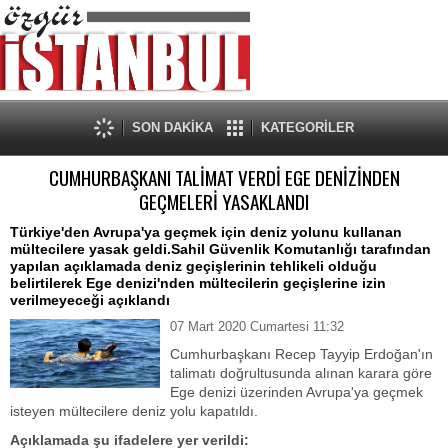
SON DAKİKA
KATEGORİLER
CUMHURBAŞKANI TALİMAT VERDİ EGE DENİZİNDEN
GEÇMELERİ YASAKLANDI
Türkiye'den Avrupa'ya geçmek için deniz yolunu kullanan
mültecilere yasak geldi.Sahil Güvenlik Komutanlığı tarafından
yapılan açıklamada deniz geçişlerinin tehlikeli olduğu
belirtilerek Ege denizi'nden mültecilerin geçişlerine izin
verilmeyeceği açıklandı
07 Mart 2020 Cumartesi 11:32
Cumhurbaşkanı Recep Tayyip Erdoğan'ın
talimatı doğrultusunda alınan karara göre
Ege denizi üzerinden Avrupa'ya geçmek
isteyen mültecilere deniz yolu kapatıldı.
Açıklamada şu ifadelere yer verildi: