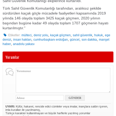
Sahil Güvenlik Komutanlığı ekiplerince kurtarıldı.
Türk Sahil Güvenlik Komutanlığı tarafından, aralıksız şekilde
sürdürülen kaçak göçle mücadele faaliyetleri kapsamında 2019
yılında 146 olayda toplam 3425 kaçak göçmen, 2020 yılının
başından bugüne kadar 49 olayda toplam 1707 göçmenin hayatı
kurtarılmıştır."
,
,
,
,
,
Etiketler:
mülteci
deniz yolu
kaçak göçmen
sahil güvenlik
hukuk
ege
,
,
,
,
,
denizi
insan hakları
cumhurbaşkanı erdoğan
güncel
son dakika
manşet
,
haber
anadolu yakası
Yorumlar
UYARI:
Küfür, hakaret, rencide edici cümleler veya imalar, inançlara saldırı içeren,
imla kuralları ile yazılmamış,
Türkçe karakter kullanılmayan ve büyük harflerle yazılmış yorumlar