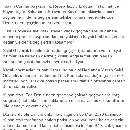
"Sayın Cumhurbaşkanımız Recep Tayyip Erdoğan’ın talimatı ve
Sayın İçişleri Bakanımız Süleyman Soylu’nun takibiyle, kaçak
göçmenlerin deniz geçişlerinin tehlikeli olması nedeniyle Ege
Denizi’nden geçişlerine izin verilmiyor.
Tüm Türkiye’de ayrılmak isteyen kaçak göçmenlere müdahale
etmeme prensibi uygulanırken bu yaklaşım hayati tehlike taşıması
nedeniyle deniz geçişlerini kapsamıyor.
Sahil Güvenlik birimleri denizden geçişleri, Jandarma ve Emniyet
birimleri ise karadan denize çıkışları engellemek için olağan
zamandan çok daha fazla gayret sarf ediyor.
Kaçak göçmenler, Yunan Karasularına girdikleri anda Yunan Sahil
Güvenlik unsurları tarafından Türk Karasularına doğru geri itilerek,
motorları bozularak ve botları patlatılarak denizin ortasında çaresiz
durumda bırakılıyor.
Yunanistan, Ege Denizi’nden geçmeye çalışan göçmenlere karşı
sergilediği tutumla insan haklarını ve uluslararası hukuk kurallarını
ihlal etmeye devam ediyor.
Denizlerde alınan tüm önlemlere rağmen 05 Mart 2020 tarihinde
Yunanistan tarafından botları patlatılan ve yarı batık halde denizin
ortasında bırakılan 3 lastik bot içerisindeki toplam 97 kaçak göçmen