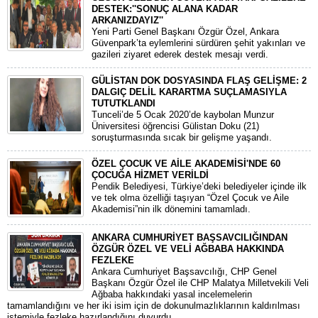
DESTEK:''SONUÇ ALANA KADAR
ARKANIZDAYIZ''
​Yeni Parti Genel Başkanı Özgür Özel, Ankara
Güvenpark’ta eylemlerini sürdüren şehit yakınları ve
gazileri ziyaret ederek destek mesajı verdi.
GÜLİSTAN DOK DOSYASINDA FLAŞ GELİŞME: 2
DALGIÇ DELİL KARARTMA SUÇLAMASIYLA
TUTUTKLANDI
​Tunceli’de 5 Ocak 2020’de kaybolan Munzur
Üniversitesi öğrencisi Gülistan Doku (21)
soruşturmasında sıcak bir gelişme yaşandı.
ÖZEL ÇOCUK VE AİLE AKADEMİSİ'NDE 60
ÇOCUĞA HİZMET VERİLDİ
Pendik Belediyesi, Türkiye’deki belediyeler içinde ilk
ve tek olma özelliği taşıyan “Özel Çocuk ve Aile
Akademisi”nin ilk dönemini tamamladı.
ANKARA CUMHURİYET BAŞSAVCILIĞINDAN
ÖZGÜR ÖZEL VE VELİ AĞBABA HAKKINDA
FEZLEKE
​Ankara Cumhuriyet Başsavcılığı, CHP Genel
Başkanı Özgür Özel ile CHP Malatya Milletvekili Veli
Ağbaba hakkındaki yasal incelemelerin
tamamlandığını ve her iki isim için de dokunulmazlıklarının kaldırılması
istemiyle fezleke hazırlandığını duyurdu.