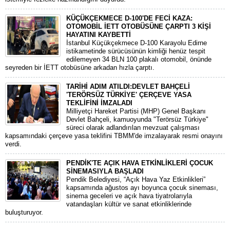
KÜÇÜKÇEKMECE D-100'DE FECİ KAZA:
OTOMOBİL İETT OTOBÜSÜNE ÇARPTI 3 KİŞİ
HAYATINI KAYBETTİ
​İstanbul Küçükçekmece D-100 Karayolu Edirne
istikametinde sürücüsünün kimliği henüz tespit
edilemeyen 34 BLN 100 plakalı otomobil, önünde
seyreden bir İETT otobüsüne arkadan hızla çarptı.
TARİHİ ADIM ATILDI:DEVLET BAHÇELİ
'TERÖRSÜZ TÜRKİYE' ÇERÇEVE YASA
TEKLİFİNİ İMZALADI
​Milliyetçi Hareket Partisi (MHP) Genel Başkanı
Devlet Bahçeli, kamuoyunda "Terörsüz Türkiye"
süreci olarak adlandırılan mevzuat çalışması
kapsamındaki çerçeve yasa teklifini TBMM'de imzalayarak resmi onayını
verdi.
PENDİK'TE AÇIK HAVA ETKİNLİKLERİ ÇOCUK
SİNEMASIYLA BAŞLADI
Pendik Belediyesi, “Açık Hava Yaz Etkinlikleri”
kapsamında ağustos ayı boyunca çocuk sineması,
sinema geceleri ve açık hava tiyatrolarıyla
vatandaşları kültür ve sanat etkinliklerinde
buluşturuyor.