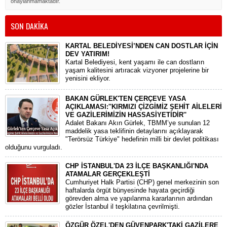
onaylanmamaktadır.
SON DAKİKA
KARTAL BELEDİYESİ’NDEN CAN DOSTLAR İÇİN
DEV YATIRIM!
Kartal Belediyesi, kent yaşamı ile can dostların
yaşam kalitesini artıracak vizyoner projelerine bir
yenisini ekliyor.
BAKAN GÜRLEK'TEN ÇERÇEVE YASA
AÇIKLAMASI:''KIRMIZI ÇİZGİMİZ ŞEHİT AİLELERİ
VE GAZİLERİMİZİN HASSASİYETİDİR''
Adalet Bakanı Akın Gürlek, TBMM’ye sunulan 12
maddelik yasa teklifinin detaylarını açıklayarak
"Terörsüz Türkiye" hedefinin milli bir devlet politikası
olduğunu vurguladı.
CHP İSTANBUL'DA 23 İLÇE BAŞKANLIĞI'NDA
ATAMALAR GERÇEKLEŞTİ
​Cumhuriyet Halk Partisi (CHP) genel merkezinin son
haftalarda örgüt bünyesinde hayata geçirdiği
görevden alma ve yapılanma kararlarının ardından
gözler İstanbul il teşkilatına çevrilmişti.
ÖZGÜR ÖZEL'DEN GÜVENPARK'TAKİ GAZİLERE