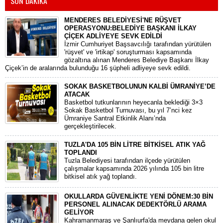
SON DAKİKA
MENDERES BELEDİYESİ'NE RÜŞVET
OPERASYONU:BELEDİYE BAŞKANI İLKAY
ÇİÇEK ADLİYEYE SEVK EDİLDİ
​İzmir Cumhuriyet Başsavcılığı tarafından yürütülen
'rüşvet' ve 'irtikap' soruşturması kapsamında
gözaltına alınan Menderes Belediye Başkanı İlkay
Çiçek’in de aralarında bulunduğu 16 şüpheli adliyeye sevk edildi.
SOKAK BASKETBOLUNUN KALBİ ÜMRANİYE’DE
ATACAK
Basketbol tutkunlarının heyecanla beklediği 3×3
Sokak Basketbol Turnuvası, bu yıl 7’nci kez
Ümraniye Santral Etkinlik Alanı’nda
gerçekleştirilecek.
TUZLA'DA 105 BİN LİTRE BİTKİSEL ATIK YAĞ
TOPLANDI
Tuzla Belediyesi tarafından ilçede yürütülen
çalışmalar kapsamında 2026 yılında 105 bin litre
bitkisel atık yağ toplandı.
OKULLARDA GÜVENLİKTE YENİ DÖNEM:30 BİN
PERSONEL ALINACAK DEDEKTÖRLÜ ARAMA
GELİYOR
​Kahramanmaraş ve Şanlıurfa'da meydana gelen okul