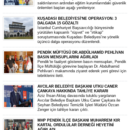
saldırılarının ardından eğitim kurumlarındaki güvenlik
önlemleri baştan aşağı yenileniyor.
KUŞADASI BELEDİYESİ'NE OPERASYON: 3
DALGADA 15 GÖZALTI
​İstanbul Cumhuriyet Başsavcılığı bünyesinde
yürütülen kapsamlı "rüşvet" ve "irtikap"
soruşturmasında Kuşadası Belediyesi’ne yönelik
üçüncü dalga operasyonu düzenlendi.
PENDİK MÜFTÜSÜ DR.ABDÜLHAMİD PEHLİVAN
BASIN MENSUPLARINI AĞIRLADI
​Pendik’te faaliyet gösteren basın mensupları, Pendik
İlçe Müftülüğü görevine başlayan Dr. Abdulhamid
Pehlivan’ı makamında ziyaret ederek yeni görevi için
tebriklerini iletti.
AVCILAR BELEDİYE BAŞKANI UTKU CANER
ÇANKAYA HAKKINDA TAHLİYE KARARI
​Aziz İhsan Aktaş davasında tutuklu yargılanan
Avcılar Belediye Başkanı Utku Caner Çaykara ile
Seyhan Belediyesi Temizlik İşleri Müdürü Özcan
Zenger için tahliye kararı çıktı.
MHP PENDİK İLÇE BAŞKANI MUHARREM KIR
KARTAL ORDULULAR DERNEĞİ HEYETİNİ
AĞIRLADI