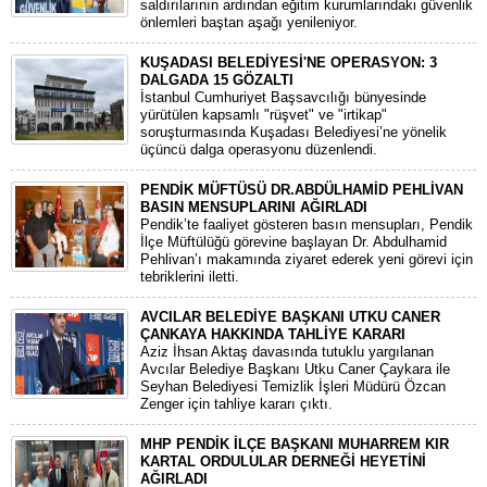
saldırılarının ardından eğitim kurumlarındaki güvenlik
önlemleri baştan aşağı yenileniyor.
KUŞADASI BELEDİYESİ'NE OPERASYON: 3
DALGADA 15 GÖZALTI
​İstanbul Cumhuriyet Başsavcılığı bünyesinde
yürütülen kapsamlı "rüşvet" ve "irtikap"
soruşturmasında Kuşadası Belediyesi’ne yönelik
üçüncü dalga operasyonu düzenlendi.
PENDİK MÜFTÜSÜ DR.ABDÜLHAMİD PEHLİVAN
BASIN MENSUPLARINI AĞIRLADI
​Pendik’te faaliyet gösteren basın mensupları, Pendik
İlçe Müftülüğü görevine başlayan Dr. Abdulhamid
Pehlivan’ı makamında ziyaret ederek yeni görevi için
tebriklerini iletti.
AVCILAR BELEDİYE BAŞKANI UTKU CANER
ÇANKAYA HAKKINDA TAHLİYE KARARI
​Aziz İhsan Aktaş davasında tutuklu yargılanan
Avcılar Belediye Başkanı Utku Caner Çaykara ile
Seyhan Belediyesi Temizlik İşleri Müdürü Özcan
Zenger için tahliye kararı çıktı.
MHP PENDİK İLÇE BAŞKANI MUHARREM KIR
KARTAL ORDULULAR DERNEĞİ HEYETİNİ
AĞIRLADI