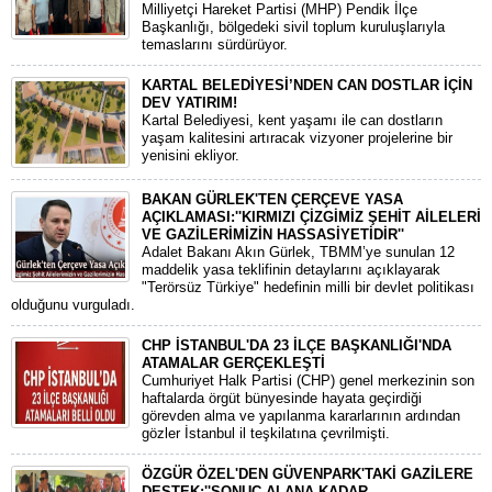
​Milliyetçi Hareket Partisi (MHP) Pendik İlçe
Başkanlığı, bölgedeki sivil toplum kuruluşlarıyla
temaslarını sürdürüyor.
KARTAL BELEDİYESİ’NDEN CAN DOSTLAR İÇİN
DEV YATIRIM!
Kartal Belediyesi, kent yaşamı ile can dostların
yaşam kalitesini artıracak vizyoner projelerine bir
yenisini ekliyor.
BAKAN GÜRLEK'TEN ÇERÇEVE YASA
AÇIKLAMASI:''KIRMIZI ÇİZGİMİZ ŞEHİT AİLELERİ
VE GAZİLERİMİZİN HASSASİYETİDİR''
Adalet Bakanı Akın Gürlek, TBMM’ye sunulan 12
maddelik yasa teklifinin detaylarını açıklayarak
"Terörsüz Türkiye" hedefinin milli bir devlet politikası
olduğunu vurguladı.
CHP İSTANBUL'DA 23 İLÇE BAŞKANLIĞI'NDA
ATAMALAR GERÇEKLEŞTİ
​Cumhuriyet Halk Partisi (CHP) genel merkezinin son
haftalarda örgüt bünyesinde hayata geçirdiği
görevden alma ve yapılanma kararlarının ardından
gözler İstanbul il teşkilatına çevrilmişti.
ÖZGÜR ÖZEL'DEN GÜVENPARK'TAKİ GAZİLERE
DESTEK:''SONUÇ ALANA KADAR