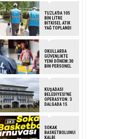
TUZLA'DA 105
BİN LİTRE
BİTKİSEL ATIK
YAĞ TOPLANDI
OKULLARDA
GÜVENLİKTE
YENİ DÖNEM:30
BİN PERSONEL
ALINACAK
DEDEKTÖRLÜ
ARAMA GELİYOR
KUŞADASI
BELEDİYESİ'NE
OPERASYON: 3
DALGADA 15
GÖZALTI
SOKAK
BASKETBOLUNUN
KALBİ