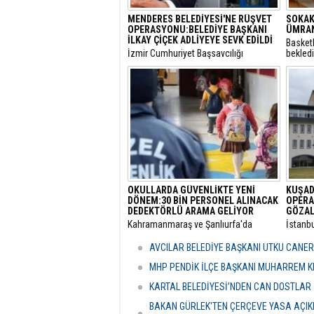
MENDERES BELEDİYESİ'NE RÜŞVET
SOKAK
OPERASYONU:BELEDİYE BAŞKANI
ÜMRAN
İLKAY ÇİÇEK ADLİYEYE SEVK EDİLDİ
Basket
​İzmir Cumhuriyet Başsavcılığı
bekled
tarafından yürütülen 'rüşvet' ve 'irtikap'
Turnuva
soruşturması kapsamında gözaltına
Santral
alınan Menderes Belediye Başkanı İlkay
gerçekl
Çiçek’in de aralarında bulunduğu 16
şüpheli adliyeye sevk edildi.
OKULLARDA GÜVENLİKTE YENİ
KUŞAD
DÖNEM:30 BİN PERSONEL ALINACAK
OPERA
DEDEKTÖRLÜ ARAMA GELİYOR
GÖZAL
​Kahramanmaraş ve Şanlıurfa'da
​İstanb
meydana gelen okul saldırılarının
bünyes
ardından eğitim kurumlarındaki
"rüşvet
AVCILAR BELEDİYE BAŞKANI UTKU CANE
güvenlik önlemleri baştan aşağı
Kuşada
yenileniyor.
dalga 
MHP PENDİK İLÇE BAŞKANI MUHARREM KI
KARTAL BELEDİYESİ’NDEN CAN DOSTLAR İ
BAKAN GÜRLEK'TEN ÇERÇEVE YASA AÇIKLA