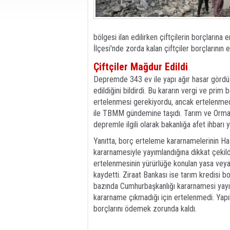
bölgesi ilan edilirken çiftçilerin borçları
İlçesi'nde zorda kalan çiftçiler borçlarının 
Çiftçiler Mağdur Edildi
Depremde 343 ev ile yapı ağır hasar gördü. 
edildiğini bildirdi. Bu kararın vergi ve prim bo
ertelenmesi gerekiyordu, ancak ertelenmedi.
ile TBMM gündemine taşıdı. Tarım ve Orman
depremle ilgili olarak bakanlığa afet ihbarı y
Yanıtta, borç erteleme kararnamelerinin Ha
kararnamesiyle yayımlandığına dikkat çekildi
ertelenmesinin yürürlüğe konulan yasa veya
kaydetti. Ziraat Bankası ise tarım kredisi bor
bazında Cumhurbaşkanlığı kararnamesi yayıml
kararname çıkmadığı için ertelenmedi. Yapıla
borçlarını ödemek zorunda kaldı.