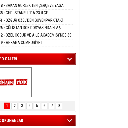
DANMAK
RLADI
N DEV YATIRIM!
48 -
BAKAN GÜRLEK'TEN ÇERÇEVE YASA
KLAMASI:''KIRMIZI ÇİZGİMİZ ŞEHİT AİLELERİ
58 -
CHP İSTANBUL'DA 23 İLÇE
GAZİLERİMİZİN HASSASİYETİDİR''
eltem Kaynas
KANLIĞI'NDA ATAMALAR GERÇEKLEŞTİ
51 -
ÖZGÜR ÖZEL'DEN GÜVENPARK'TAKİ
FFETMEYECEĞİM!
İLERE DESTEK:''SONUÇ ALANA KADAR
26 -
GÜLİSTAN DOK DOSYASINDA FLAŞ
ANIZDAYIZ''
İŞME: 2 DALGIÇ DELİL KARARTMA
12 -
ÖZEL ÇOCUK VE AİLE AKADEMİSİ'NDE 60
LAMASIYLA TUTUTKLANDI
UĞA HİZMET VERİLDİ
19 -
ANKARA CUMHURİYET
SAVCILIĞINDAN ÖZGÜR ÖZEL VE VELİ
ABA HAKKINDA FEZLEKE
EO GALERİ
ARTAL ENGELSİZ 
AŞAM FESTİVALİ 
1
2
3
4
5
6
7
8
KONSERİ 
LEYİCİLERİ MEST 
ETTİ
K OKUNANLAR