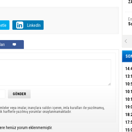
Z
Em
S
etle
LinkedIn
A
arı
Ka
Şi
SON
Şi
B
14:
OPE
13:
ADL
ÜMR
10:
Ha
Bi
YAĞ
10:
BİN
10:
GEL
DAL
19:
Ez
mleler veya imalar, inançlara saldırı içeren, imla kuralları ile yazılmamış,
ük harflerle yazılmış yorumlar onaylanmamaktadır.
S
PEH
18:
ÇAN
17:
ere henüz yorum eklenmemiştir.
KIR
B
15: