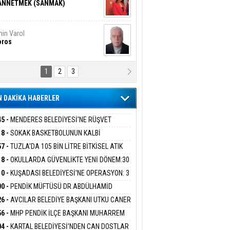
ANNETMEK (SANMAK)
in Varol
oros
1
2
3
NALİZ/ ODABAŞ
ranlık DNA Kuşaklararası
ddetin Biyolojik Faturası
 DAKİKA HABERLER
yar Adıyaman
en Bu Sahaya Sığmazam
45 -
MENDERES BELEDİYESİ'NE RÜŞVET
RASYONU:BELEDİYE BAŞKANI İLKAY ÇİÇEK
18 -
SOKAK BASKETBOLUNUN KALBİ
İYEYE SEVK EDİLDİ
ANİYE’DE ATACAK
57 -
TUZLA'DA 105 BİN LİTRE BİTKİSEL ATIK
san Ali Çölük
r Satırın İçindeki İnsan
 TOPLANDI
18 -
OKULLARDA GÜVENLİKTE YENİ DÖNEM:30
 PERSONEL ALINACAK DEDEKTÖRLÜ ARAMA
10 -
KUŞADASI BELEDİYESİ'NE OPERASYON: 3
İYOR
GADA 15 GÖZALTI
00 -
PENDİK MÜFTÜSÜ DR.ABDÜLHAMİD
gi Kılıç
İVAS: ATEŞE ATILAN VİCDAN
LİVAN BASIN MENSUPLARINI AĞIRLADI
26 -
AVCILAR BELEDİYE BAŞKANI UTKU CANER
KAYA HAKKINDA TAHLİYE KARARI
56 -
MHP PENDİK İLÇE BAŞKANI MUHARREM
 KARTAL ORDULULAR DERNEĞİ HEYETİNİ
ARIŞ BAŞARSLAN
04 -
KARTAL BELEDİYESİ’NDEN CAN DOSTLAR