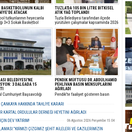
 BASKETBOLUNUN KALBİ
TUZLA'DA 105 BİN LİTRE BİTKİSEL
İYE’DE ATACAK
ATIK YAĞ TOPLANDI
bol tutkunlarının heyecanla
Tuzla Belediyesi tarafından ilçede
iği 3×3 Sokak Basketbol
yürütülen çalışmalar kapsamında 2026
sı, bu yıl 7’nci kez Ümraniye
yılında 105 bin litre bitkisel atık yağ
 Etkinlik Alanı’nda
toplandı.
eştirilecek.
ASI BELEDİYESİ'NE
PENDİK MÜFTÜSÜ DR.ABDÜLHAMİD
SYON: 3 DALGADA 15
PEHLİVAN BASIN MENSUPLARINI
TI
AĞIRLADI
ul Cumhuriyet Başsavcılığı
​Pendik’te faaliyet gösteren basın
inde yürütülen kapsamlı
mensupları, Pendik İlçe Müftülüğü
" ve "irtikap" soruşturmasında
görevine başlayan Dr. Abdulhamid
R ÇANKAYA HAKKINDA TAHLİYE KARARI
sı Belediyesi’ne yönelik üçüncü
Pehlivan’ı makamında ziyaret ederek
06 Ağustos 2026 Perşembe 18:26
operasyonu düzenlendi.
yeni görevi için tebriklerini iletti.
R KARTAL ORDULULAR DERNEĞİ HEYETİNİ AĞIRLADI
06 Ağustos 2026 Perşembe 17:56
ÇİN DEV YATIRIM!
06 Ağustos 2026 Perşembe 15:04
MASI:''KIRMIZI ÇİZGİMİZ ŞEHİT AİLELERİ VE GAZİLERİMİZİN