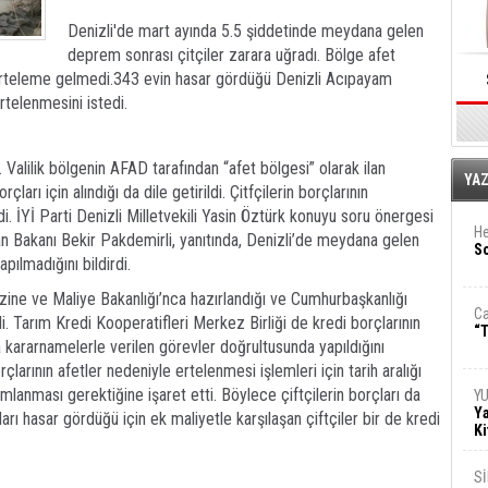
Denizli'de mart ayında 5.5 şiddetinde meydana gelen
deprem sonrası çitçiler zarara uğradı. Bölge afet
na erteleme gelmedi.343 evin hasar gördüğü Denizli Acıpayam
ertelenmesini istedi.
Valilik bölgenin AFAD tarafından “afet bölgesi” olarak ilan
E
YA
rçları için alındığı da dile getirildi. Çitfçilerin borçlarının
 İYİ Parti Denizli Milletvekili Yasin Öztürk konuyu soru önergesi
He
 Bakanı Bekir Pakdemirli, yanıtında, Denizli’de meydana gelen
So
apılmadığını bildirdi.
zine ve Maliye Bakanlığı’nca hazırlandığı ve Cumhurbaşkanlığı
Ca
. Tarım Kredi Kooperatifleri Merkez Birliği de kredi borçlarının
“T
 kararnamelerle verilen görevler doğrultusunda yapıldığını
çlarının afetler nedeniyle ertelenmesi işlemleri için tarih aralığı
anması gerektiğine işaret etti. Böylece çiftçilerin borçları da
Y
Ya
rı hasar gördüğü için ek maliyetle karşılaşan çiftçiler bir de kredi
Ki
S