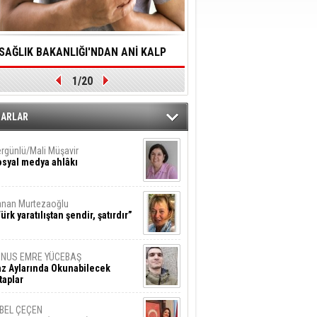
SAĞLIK BAKANLIĞI'NDAN ANİ KALP
YALNIZLIK YAŞLI BİREY
1/20
DURMALARINA HIZLI MÜDAHALE
SORUNLARA NEDEN OL
DİLMESİNE YÖNELİK ÖNLENMESİ İÇİN
ZARLAR
ÖNEMLİ ADIM
rgünlü/Mali Müşavir
syal medya ahlâkı
nan Murtezaoğlu
ürk yaratılıştan şendir, şatırdır”
UNUS EMRE YÜCEBAŞ
z Aylarında Okunabilecek
taplar
İBEL ÇEÇEN