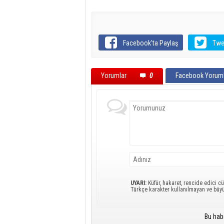
Facebook'ta Paylaş
Twe
Yorumlar
0
Facebook Yoruml
UYARI:
Küfür, hakaret, rencide edici cü
Türkçe karakter kullanılmayan ve büy
Bu hab