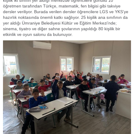
kişilik iki sınıfın yer aldığı merkezde öğrencilere gönüllü 10
öğretmen tarafından Türkçe, matematik, fen bilgisi gibi takviye
dersler veriliyor. Burada verilen dersler öğrencilere LGS ve YKS’ye
hazırlık noktasında önemli katkı sağlıyor. 25 kişilik ana sınıfının da
yer aldığı Ümraniye Belediyesi Kültür ve Eğitim Merkezi’nde;
sinema, tiyatro ve diğer sahne şovlarının yapıldığı 80 kişilik bir
etkinlik ve oyun salonu da bulunuyor.