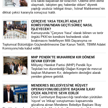
icra takibi başlatılan bir kiracının “Ödeme emri elime
ulaşmadı, takipten geç haberdar oldum” diyerek
yaptığı usulsüz tebligat itirazı, İstinaf Mahkemesi’nin
dikkat çekici kararıyla sonuçsuz kaldı.
ÇERÇEVE YASA TEKLİFİ ADALET
KOMİSYONU'NDAN GEÇTİ:SÜREÇ NASIL
İŞLEYECEK?
​Kamuoyunda "Çerçeve Yasa" olarak bilinen ve terör
örgütü PKK'nin kendisini feshederek silah
bırakmasını hedefleyen Milli Dayanışma ve
Toplumsal Bütünlüğün Güçlendirilmesine Dair Kanun Teklifi, TBMM Adalet
Komisyonu'nda kabul edildi.
MHP PENDİK'TE MUHARREM KIR DÖNEMİ
DEVAM EDİYOR
​Milliyetçi Hareket Partisi (MHP) Pendik İlçe
Teşkilatı’nın düzenlediği Olağan Kongre’de mevcut
başkan Muharrem Kır, delegelerin desteğini alarak
yeniden göreve getirildi.
MENDERES BELEDİYESİ'NE RÜŞVET
OPERASYONU:BELEDİYE BAŞKANI İLKAY
ÇİÇEK ADLİYEYE SEVK EDİLDİ
​İzmir Cumhuriyet Başsavcılığı tarafından yürütülen
'rüşvet' ve 'irtikap' soruşturması kapsamında
gözaltına alınan Menderes Belediye Başkanı İlkay