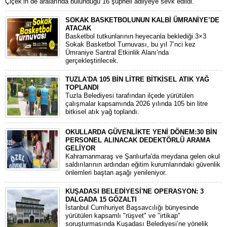
Çiçek’in de aralarında bulunduğu 16 şüpheli adliyeye sevk edildi.
SOKAK BASKETBOLUNUN KALBİ ÜMRANİYE’DE
ATACAK
Basketbol tutkunlarının heyecanla beklediği 3×3
Sokak Basketbol Turnuvası, bu yıl 7’nci kez
Ümraniye Santral Etkinlik Alanı’nda
gerçekleştirilecek.
TUZLA'DA 105 BİN LİTRE BİTKİSEL ATIK YAĞ
TOPLANDI
Tuzla Belediyesi tarafından ilçede yürütülen
çalışmalar kapsamında 2026 yılında 105 bin litre
bitkisel atık yağ toplandı.
OKULLARDA GÜVENLİKTE YENİ DÖNEM:30 BİN
PERSONEL ALINACAK DEDEKTÖRLÜ ARAMA
GELİYOR
​Kahramanmaraş ve Şanlıurfa'da meydana gelen okul
saldırılarının ardından eğitim kurumlarındaki güvenlik
önlemleri baştan aşağı yenileniyor.
KUŞADASI BELEDİYESİ'NE OPERASYON: 3
DALGADA 15 GÖZALTI
​İstanbul Cumhuriyet Başsavcılığı bünyesinde
yürütülen kapsamlı "rüşvet" ve "irtikap"
soruşturmasında Kuşadası Belediyesi’ne yönelik