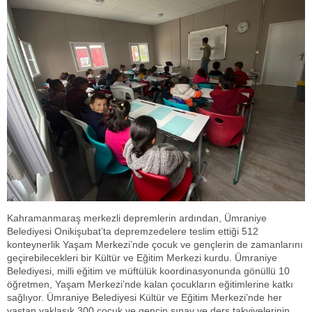
Kahramanmaraş merkezli depremlerin ardından, Ümraniye
Belediyesi Onikişubat’ta depremzedelere teslim ettiği 512
konteynerlik Yaşam Merkezi’nde çocuk ve gençlerin de zamanlarını
geçirebilecekleri bir Kültür ve Eğitim Merkezi kurdu. Ümraniye
Belediyesi, milli eğitim ve müftülük koordinasyonunda gönüllü 10
öğretmen, Yaşam Merkezi’nde kalan çocukların eğitimlerine katkı
sağlıyor. Ümraniye Belediyesi Kültür ve Eğitim Merkezi’nde her
yaştan yaklaşık 300 çocuk ve gencin sınav ve ders takviyelerinin