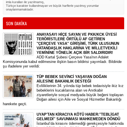
imla kuralları ile yazılmamış,
Türkçe karakter kullanılmayan ve büyük harflerle yazılmış yorumlar
onaylanmamaktadır.
SON DAKİKA
ANAYASAYI HİÇE SAYAN VE PKK/KCK ÜYESİ
TERÖRİSTLERE ÖRTÜLÜ AF GETİREN
"ÇERÇEVE YASA" GİRİŞİMİ, TÜRK ULUSUNUN
VATANDAŞLIK HAKLARINA VE MİLLETVEKİLİ
YEMİNİNE YÖNELİK AÇIK BİR SALDIRIDIR!
ADD Kartal Şubesi Çerçeve Yasa'nın Adalet
Komisyonunda kabul edilmesine ilişkin basın bildirisi yayımladı. Bildiride
şu ifadelere yer verildi:
TÜP BEBEK SEVİNCİ YAŞAYAN DOĞAN
AİLESİNE BAKANLIK DESTEĞİ
​Evliliklerinin 34. yılında tüp bebek tedavisiyle ikiz kız
bebeklerini kucaklarına alan ve Anıtkabir
ziyaretleriyle sosyal medyada büyük beğeni toplayan
Doğan ailesi için Aile ve Sosyal Hizmetler Bakanlığı
harekete geçti.
UYAP'TAN KİRACIYA KÖTÜ HABER:''TEBLİGAT
GELMEDİ'' SAVUNMASI MAHKEMEDEN DÖNDÜ
​İstanbul’da kirasını ödemediği gerekçesiyle hakkında