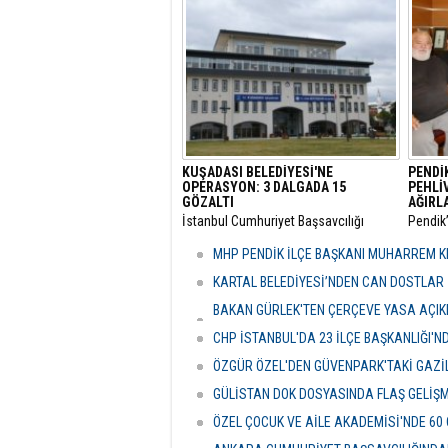
Santral Etkinlik Alanı’nda
topland
gerçekleştirilecek.
KUŞADASI BELEDİYESİ'NE
PENDİ
OPERASYON: 3 DALGADA 15
PEHLİ
GÖZALTI
AĞIRL
​İstanbul Cumhuriyet Başsavcılığı
​Pendik
bünyesinde yürütülen kapsamlı
mensup
"rüşvet" ve "irtikap" soruşturmasında
görevi
MHP PENDİK İLÇE BAŞKANI MUHARREM KI
Kuşadası Belediyesi’ne yönelik üçüncü
Pehliv
dalga operasyonu düzenlendi.
yeni gör
KARTAL BELEDİYESİ’NDEN CAN DOSTLAR İ
BAKAN GÜRLEK'TEN ÇERÇEVE YASA AÇIKLA
HASSASİYETİDİR''
CHP İSTANBUL'DA 23 İLÇE BAŞKANLIĞI'
ÖZGÜR ÖZEL'DEN GÜVENPARK'TAKİ GAZİL
GÜLİSTAN DOK DOSYASINDA FLAŞ GELİŞ
ÖZEL ÇOCUK VE AİLE AKADEMİSİ'NDE 60