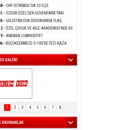
DANMAK
KLAMASI:''KIRMIZI ÇİZGİMİZ ŞEHİT AİLELERİ
58 -
CHP İSTANBUL'DA 23 İLÇE
GAZİLERİMİZİN HASSASİYETİDİR''
KANLIĞI'NDA ATAMALAR GERÇEKLEŞTİ
51 -
ÖZGÜR ÖZEL'DEN GÜVENPARK'TAKİ
eltem Kaynas
İLERE DESTEK:''SONUÇ ALANA KADAR
26 -
GÜLİSTAN DOK DOSYASINDA FLAŞ
FFETMEYECEĞİM!
ANIZDAYIZ''
İŞME: 2 DALGIÇ DELİL KARARTMA
12 -
ÖZEL ÇOCUK VE AİLE AKADEMİSİ'NDE 60
LAMASIYLA TUTUTKLANDI
UĞA HİZMET VERİLDİ
19 -
ANKARA CUMHURİYET
SAVCILIĞINDAN ÖZGÜR ÖZEL VE VELİ
06 -
KÜÇÜKÇEKMECE D-100'DE FECİ KAZA:
ABA HAKKINDA FEZLEKE
MOBİL İETT OTOBÜSÜNE ÇARPTI 3 KİŞİ
ATINI KAYBETTİ
EO GALERİ
ARTAL ENGELSİZ 
AŞAM FESTİVALİ 
1
2
3
4
5
6
7
8
KONSERİ 
LEYİCİLERİ MEST 
ETTİ
K OKUNANLAR