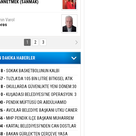
ANNETMEK (SANMAK)
in Varol
oros
1
2
3
NALİZ/ ODABAŞ
ranlık DNA Kuşaklararası
ddetin Biyolojik Faturası
 DAKİKA HABERLER
yar Adıyaman
en Bu Sahaya Sığmazam
18 -
SOKAK BASKETBOLUNUN KALBİ
ANİYE’DE ATACAK
57 -
TUZLA'DA 105 BİN LİTRE BİTKİSEL ATIK
 TOPLANDI
18 -
OKULLARDA GÜVENLİKTE YENİ DÖNEM:30
san Ali Çölük
r Satırın İçindeki İnsan
 PERSONEL ALINACAK DEDEKTÖRLÜ ARAMA
10 -
KUŞADASI BELEDİYESİ'NE OPERASYON: 3
İYOR
GADA 15 GÖZALTI
00 -
PENDİK MÜFTÜSÜ DR.ABDÜLHAMİD
LİVAN BASIN MENSUPLARINI AĞIRLADI
26 -
AVCILAR BELEDİYE BAŞKANI UTKU CANER
gi Kılıç
İVAS: ATEŞE ATILAN VİCDAN
KAYA HAKKINDA TAHLİYE KARARI
56 -
MHP PENDİK İLÇE BAŞKANI MUHARREM
 KARTAL ORDULULAR DERNEĞİ HEYETİNİ
04 -
KARTAL BELEDİYESİ’NDEN CAN DOSTLAR
RLADI
N DEV YATIRIM!
ARIŞ BAŞARSLAN
48 -
BAKAN GÜRLEK'TEN ÇERÇEVE YASA