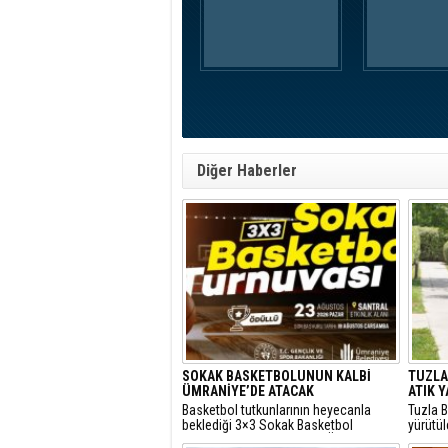
Diğer Haberler
SOKAK BASKETBOLUNUN KALBİ
TUZLA'
ÜMRANİYE’DE ATACAK
ATIK 
Basketbol tutkunlarının heyecanla
Tuzla B
beklediği 3×3 Sokak Basketbol
yürütü
Turnuvası, bu yıl 7’nci kez Ümraniye
yılında 