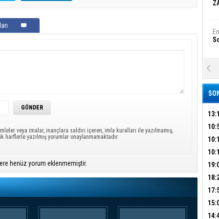
Z
arı
Em
S
A
Ka
Şi
SON
Şi
B
13:
ÜMR
10:
mleler veya imalar, inançlara saldırı içeren, imla kuralları ile yazılmamış,
ük harflerle yazılmış yorumlar onaylanmamaktadır.
YAĞ
10:
Ha
Bi
BİN
10:
GEL
ere henüz yorum eklenmemiştir.
DAL
19:
PEH
18:
Ez
S
ÇAN
17:
KIR
15:
AĞI
İÇİ
B
14: