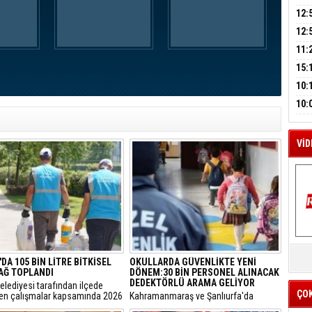
A
AÇI
12:
VE 
BAŞ
12:
M
GAZ
11:
A
ARK
GEL
15:
SUÇ
ÇOC
10:
BAŞ
10:
AĞB
OTO
HAY
VİD
K
Y
DA 105 BİN LİTRE BİTKİSEL
OKULLARDA GÜVENLİKTE YENİ
YAĞ TOPLANDI
DÖNEM:30 BİN PERSONEL ALINACAK
İZ
DEDEKTÖRLÜ ARAMA GELİYOR
elediyesi tarafından ilçede
ÇO
len çalışmalar kapsamında 2026
​Kahramanmaraş ve Şanlıurfa'da
105 bin litre bitkisel atık yağ
meydana gelen okul saldırılarının