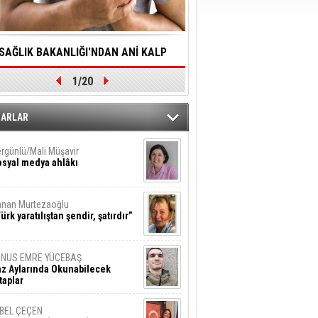
SAĞLIK BAKANLIĞI'NDAN ANİ KALP
YALNIZLIK YAŞLI BİREY
1/20
DURMALARINA HIZLI MÜDAHALE
SORUNLARA NEDEN OL
DİLMESİNE YÖNELİK ÖNLENMESİ İÇİN
ZARLAR
ÖNEMLİ ADIM
rgünlü/Mali Müşavir
syal medya ahlâkı
nan Murtezaoğlu
ürk yaratılıştan şendir, şatırdır”
UNUS EMRE YÜCEBAŞ
z Aylarında Okunabilecek
taplar
İBEL ÇEÇEN