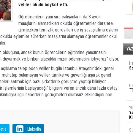
veliler okulu boykot etti.
Öğretmenlerin yanı sıra çalışanların da 3 aydır
maaşlarını alamadıkları okulda öğretmenler derslere
girmezken temizlik görevlileri de iş yavaşlatma eylemi
iği okulda eylemler sürerken maaşlarını alamayan öğretmenler okul
ler.
E
YA
olduğunu, ancak bunun öğrencilerin eğitimine yansımasını
i duyurmak ve biriken alacaklarımızın ödenmesini istiyoruz” diyor.
He
ıklama talep eden veliler bugün İstanbul Ataşehir’deki genel
So
ir muhatap bulamayan veliler turnike ve güvenliği aşarak genel
eleri satmak için bazı şirketlerle görüşme yaptığı biliniyor.
Ca
r işlemlerinin başlayacağı” bilgisini veren ancak daha fazla detay
“T
ntısıyla ilgili haberlerin görüşmeleri olumsuz etkilediğini öne
Y
Ya
Ki
etle
LinkedIn
S