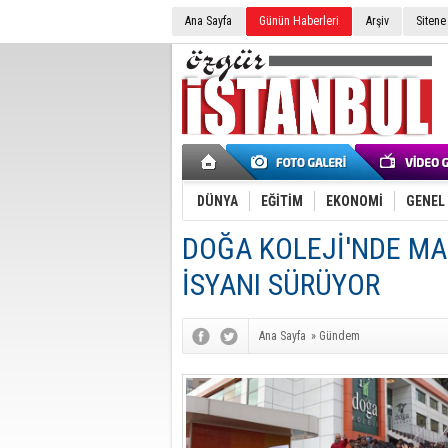
Ana Sayfa
Günün Haberleri
Arşiv
Sitene
DÜNYA
EĞİTİM
EKONOMİ
GENEL
DOĞA KOLEJİ'NDE M
İSYANI SÜRÜYOR
Ana Sayfa
»
Gündem