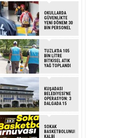
OKULLARDA
GÜVENLİKTE
YENİ DÖNEM:30
BİN PERSONEL
ALINACAK
DEDEKTÖRLÜ
ARAMA GELİYOR
TUZLA'DA 105
BİN LİTRE
BİTKİSEL ATIK
YAĞ TOPLANDI
KUŞADASI
BELEDİYESİ'NE
OPERASYON: 3
DALGADA 15
GÖZALTI
SOKAK
BASKETBOLUNUN
KALBİ