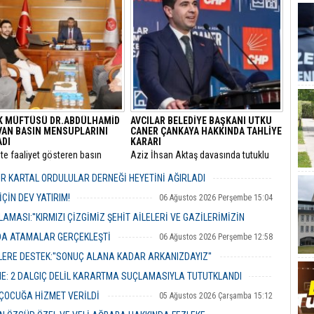
ı.
ardından eğitim kurumlarındaki
güvenlik önlemleri baştan aşağı
yenileniyor.
K MÜFTÜSÜ DR.ABDÜLHAMİD
AVCILAR BELEDİYE BAŞKANI UTKU
VAN BASIN MENSUPLARINI
CANER ÇANKAYA HAKKINDA TAHLİYE
ADI
KARARI
’te faaliyet gösteren basın
​Aziz İhsan Aktaş davasında tutuklu
ları, Pendik İlçe Müftülüğü
yargılanan Avcılar Belediye Başkanı
ne başlayan Dr. Abdulhamid
Utku Caner Çaykara ile Seyhan
R KARTAL ORDULULAR DERNEĞİ HEYETİNİ AĞIRLADI
an’ı makamında ziyaret ederek
Belediyesi Temizlik İşleri Müdürü
06 Ağustos 2026 Perşembe 17:56
evi için tebriklerini iletti.
Özcan Zenger için tahliye kararı çıktı.
ÇİN DEV YATIRIM!
06 Ağustos 2026 Perşembe 15:04
MASI:''KIRMIZI ÇİZGİMİZ ŞEHİT AİLELERİ VE GAZİLERİMİZİN
NDA ATAMALAR GERÇEKLEŞTİ
06 Ağustos 2026 Perşembe 12:58
06 Ağustos 2026 Perşembe 14:48
ERE DESTEK:''SONUÇ ALANA KADAR ARKANIZDAYIZ''
06 Ağustos 2026 Perşembe 12:51
ME: 2 DALGIÇ DELİL KARARTMA SUÇLAMASIYLA TUTUTKLANDI
06 Ağustos 2026 Perşembe 11:26
 ÇOCUĞA HİZMET VERİLDİ
05 Ağustos 2026 Çarşamba 15:12