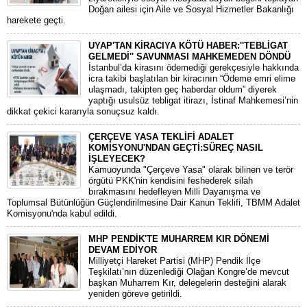
Doğan ailesi için Aile ve Sosyal Hizmetler Bakanlığı
harekete geçti.
UYAP'TAN KİRACIYA KÖTÜ HABER:''TEBLİGAT
GELMEDİ'' SAVUNMASI MAHKEMEDEN DÖNDÜ
​İstanbul’da kirasını ödemediği gerekçesiyle hakkında
icra takibi başlatılan bir kiracının “Ödeme emri elime
ulaşmadı, takipten geç haberdar oldum” diyerek
yaptığı usulsüz tebligat itirazı, İstinaf Mahkemesi’nin
dikkat çekici kararıyla sonuçsuz kaldı.
ÇERÇEVE YASA TEKLİFİ ADALET
KOMİSYONU'NDAN GEÇTİ:SÜREÇ NASIL
İŞLEYECEK?
​Kamuoyunda "Çerçeve Yasa" olarak bilinen ve terör
örgütü PKK'nin kendisini feshederek silah
bırakmasını hedefleyen Milli Dayanışma ve
Toplumsal Bütünlüğün Güçlendirilmesine Dair Kanun Teklifi, TBMM Adalet
Komisyonu'nda kabul edildi.
MHP PENDİK'TE MUHARREM KIR DÖNEMİ
DEVAM EDİYOR
​Milliyetçi Hareket Partisi (MHP) Pendik İlçe
Teşkilatı’nın düzenlediği Olağan Kongre’de mevcut
başkan Muharrem Kır, delegelerin desteğini alarak
yeniden göreve getirildi.