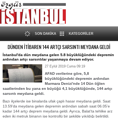
SON DAKİKA
KATEGORİLER
DÜNDEN İTİBAREN 144 ARTÇI SARSINTI MEYDANA GELDİ
İstanbul'da dün meydana gelen 5.8 büyüklüğündeki depremin
ardından artçı sarsıntılar yaşanmaya devam ediyor.
27 Eylül 2019 Cuma 09:19
AFAD verilerine göre, 5,8
büyüklüğündeki depremin ardından
Marmara Denizi'nde 14 Dün öğlen
saatlerinden bu yana en büyüğü 4,1 büyüklüğünde, 144 artçı
sarsıntı meydana geldi.
Bazı ilçelerde ise binalarda ufak çaplı hasar meydana geldi. Saat
13.59’da meydana gelen depremin ardından sabah saat 06.05’e
kadar 144 artçı deprem meydana geldi. Ayrıca, Balat’ta tehlike arz
eden iki metruk binanın ise kontrollü bir şekilde yıkıldığı belirtildi.