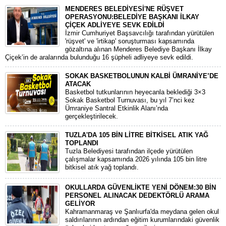
MENDERES BELEDİYESİ'NE RÜŞVET
OPERASYONU:BELEDİYE BAŞKANI İLKAY
ÇİÇEK ADLİYEYE SEVK EDİLDİ
​İzmir Cumhuriyet Başsavcılığı tarafından yürütülen
'rüşvet' ve 'irtikap' soruşturması kapsamında
gözaltına alınan Menderes Belediye Başkanı İlkay
Çiçek’in de aralarında bulunduğu 16 şüpheli adliyeye sevk edildi.
SOKAK BASKETBOLUNUN KALBİ ÜMRANİYE’DE
ATACAK
Basketbol tutkunlarının heyecanla beklediği 3×3
Sokak Basketbol Turnuvası, bu yıl 7’nci kez
Ümraniye Santral Etkinlik Alanı’nda
gerçekleştirilecek.
TUZLA'DA 105 BİN LİTRE BİTKİSEL ATIK YAĞ
TOPLANDI
Tuzla Belediyesi tarafından ilçede yürütülen
çalışmalar kapsamında 2026 yılında 105 bin litre
bitkisel atık yağ toplandı.
OKULLARDA GÜVENLİKTE YENİ DÖNEM:30 BİN
PERSONEL ALINACAK DEDEKTÖRLÜ ARAMA
GELİYOR
​Kahramanmaraş ve Şanlıurfa'da meydana gelen okul
saldırılarının ardından eğitim kurumlarındaki güvenlik