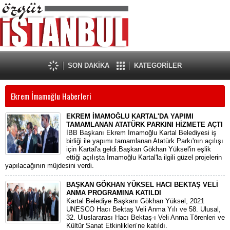
SON DAKİKA
KATEGORİLER
Ekrem İmamoğlu Haberleri
EKREM İMAMOĞLU KARTAL'DA YAPIMI
TAMAMLANAN ATATÜRK PARKINI HİZMETE AÇTI
İBB Başkanı Ekrem İmamoğlu Kartal Belediyesi iş
birliği ile yapımı tamamlanan Atatürk Parkı'nın açılışı
için Kartal'a geldi.Başkan Gökhan Yüksel'in eşlik
ettiği açılışta İmamoğlu Kartal'la ilgili güzel projelerin
yapılacağının müjdesini verdi.
BAŞKAN GÖKHAN YÜKSEL HACI BEKTAŞ VELİ
ANMA PROGRAMINA KATILDI
Kartal Belediye Başkanı Gökhan Yüksel, 2021
UNESCO Hacı Bektaş Veli Anma Yılı ve 58. Ulusal,
32. Uluslararası Hacı Bektaş-ı Veli Anma Törenleri ve
Kültür Sanat Etkinlikleri’ne katıldı.