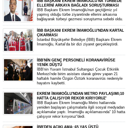
İBB BAŞKANI EKREM İMAMOĞLU'NA TÜRBEDE
ELLERİNİ ARKAYA BAĞLADI SORUŞTURMASI
İBB Başkanı Ekrem İmamoğlu'nun geçtiğimiz yıl
yapmış olduğu türbe ziyaretinde ellerini arkasına
bağlayarak türbeyi gezmesi soruşturma sebebi oldu.
İBB BAŞKANI EKREM İMAMOĞLU'NDAN KARTAL
ÇIKARMASI
İstanbul Büyükşehir Belediye (İBB) Başkanı Ekrem
İmamoğlu, Kartal’da bir dizi ziyaret gerçekleştirdi.
İBB'NİN GENÇ PERSONELİ KORANAVİRÜSE
YENİK DÜŞTÜ
İBB'nin Yuvam İstnabul Sultangazi Çocuk Etkinlik
Merkezi'nde birim asistanı olarak görev yapan 21
haftalık hamile Özgün Öztürk koranavirüs nedeniyle
hayatını kaybetti.
EKREM İMAMOĞLU'NDAN METRO PAYLAŞIMI;10
HATTA ÇALIŞIYOR REKOR KIRIYORUZ'
İBB Başkanı Ekrem İmamoğlu Metro hatlarında
yeniden başlayan çalışmalarla ilgili sosyal medyadan
açıklamalar yaptı. İmamoğlu açıklamasında'' 10 hatta
çalışıyor rekor kırıyoruz''dedi.
İBB'DEN AÇIKLAMA; 65 YAŞ ÜSTÜ