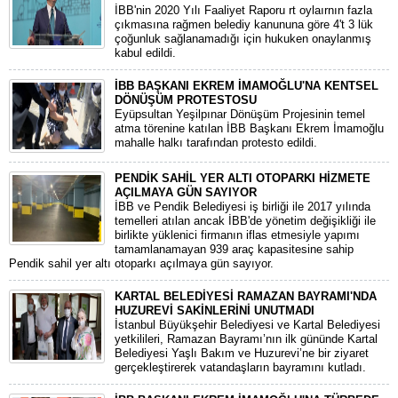
İBB'nin 2020 Yılı Faaliyet Raporu rt oylaırnın fazla
çıkmasına rağmen belediy kanununa göre 4't 3 lük
çoğunluk sağlanamadığı için hukuken onaylanmış
kabul edildi.
İBB BAŞKANI EKREM İMAMOĞLU'NA KENTSEL
DÖNÜŞÜM PROTESTOSU
Eyüpsultan Yeşilpınar Dönüşüm Projesinin temel
atma törenine katılan İBB Başkanı Ekrem İmamoğlu
mahalle halkı tarafından protesto edildi.
PENDİK SAHİL YER ALTI OTOPARKI HİZMETE
AÇILMAYA GÜN SAYIYOR
İBB ve Pendik Belediyesi iş birliği ile 2017 yılında
temelleri atılan ancak İBB'de yönetim değişikliği ile
birlikte yüklenici firmanın iflas etmesiyle yapımı
tamamlanamayan 939 araç kapasitesine sahip
Pendik sahil yer altı otoparkı açılmaya gün sayıyor.
KARTAL BELEDİYESİ RAMAZAN BAYRAMI'NDA
HUZUREVİ SAKİNLERİNİ UNUTMADI
İstanbul Büyükşehir Belediyesi ve Kartal Belediyesi
yetkilileri, Ramazan Bayramı’nın ilk gününde Kartal
Belediyesi Yaşlı Bakım ve Huzurevi’ne bir ziyaret
gerçekleştirerek vatandaşların bayramını kutladı.