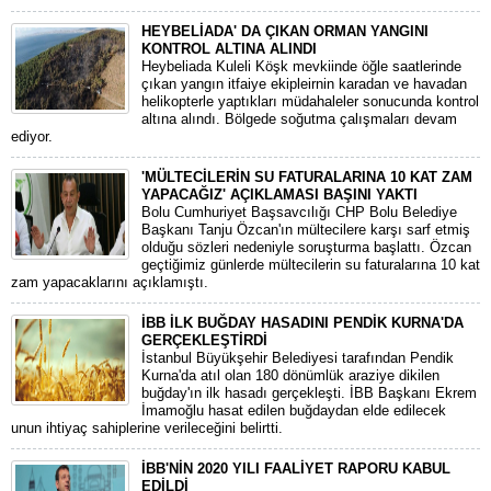
HEYBELİADA' DA ÇIKAN ORMAN YANGINI
KONTROL ALTINA ALINDI
Heybeliada Kuleli Köşk mevkiinde öğle saatlerinde
çıkan yangın itfaiye ekipleirnin karadan ve havadan
helikopterle yaptıkları müdahaleler sonucunda kontrol
altına alındı. Bölgede soğutma çalışmaları devam
ediyor.
'MÜLTECİLERİN SU FATURALARINA 10 KAT ZAM
YAPACAĞIZ' AÇIKLAMASI BAŞINI YAKTI
Bolu Cumhuriyet Başsavcılığı CHP Bolu Belediye
Başkanı Tanju Özcan'ın mültecilere karşı sarf etmiş
olduğu sözleri nedeniyle soruşturma başlattı. Özcan
geçtiğimiz günlerde mültecilerin su faturalarına 10 kat
zam yapacaklarını açıklamıştı.
İBB İLK BUĞDAY HASADINI PENDİK KURNA'DA
GERÇEKLEŞTİRDİ
İstanbul Büyükşehir Belediyesi tarafından Pendik
Kurna'da atıl olan 180 dönümlük araziye dikilen
buğday'ın ilk hasadı gerçekleşti. İBB Başkanı Ekrem
İmamoğlu hasat edilen buğdaydan elde edilecek
unun ihtiyaç sahiplerine verileceğini belirtti.
İBB'NİN 2020 YILI FAALİYET RAPORU KABUL
EDİLDİ