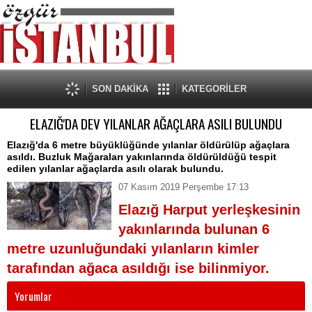
SON DAKİKA
KATEGORİLER
ELAZIĞ'DA DEV YILANLAR AĞAÇLARA ASILI BULUNDU
Elazığ'da 6 metre büyüklüğünde yılanlar öldürülüp ağaçlara
asıldı. Buzluk Mağaraları yakınlarında öldürüldüğü tespit
edilen yılanlar ağaçlarda asılı olarak bulundu.
07 Kasım 2019 Perşembe 17:13
Elazığ Harput yerleşkesinin
yakınlarında bulunan 6
metre uzunluğundaki yılanların kimler
tarafından ağaca asıldığı ise bilinmiyor.
Yorumlar