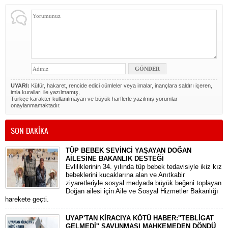
UYARI:
Küfür, hakaret, rencide edici cümleler veya imalar, inançlara saldırı içeren,
imla kuralları ile yazılmamış,
Türkçe karakter kullanılmayan ve büyük harflerle yazılmış yorumlar
onaylanmamaktadır.
SON DAKİKA
TÜP BEBEK SEVİNCİ YAŞAYAN DOĞAN
AİLESİNE BAKANLIK DESTEĞİ
​Evliliklerinin 34. yılında tüp bebek tedavisiyle ikiz kız
bebeklerini kucaklarına alan ve Anıtkabir
ziyaretleriyle sosyal medyada büyük beğeni toplayan
Doğan ailesi için Aile ve Sosyal Hizmetler Bakanlığı
harekete geçti.
UYAP'TAN KİRACIYA KÖTÜ HABER:''TEBLİGAT
GELMEDİ'' SAVUNMASI MAHKEMEDEN DÖNDÜ