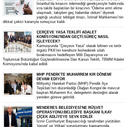
​İstanbul’da kirasını ödemediği gerekçesiyle hakkında
icra takibi başlatılan bir kiracının “Ödeme emri elime
ulaşmadı, takipten geç haberdar oldum” diyerek
yaptığı usulsüz tebligat itirazı, İstinaf Mahkemesi’nin
dikkat çekici kararıyla sonuçsuz kaldı.
ÇERÇEVE YASA TEKLİFİ ADALET
KOMİSYONU'NDAN GEÇTİ:SÜREÇ NASIL
İŞLEYECEK?
​Kamuoyunda "Çerçeve Yasa" olarak bilinen ve terör
örgütü PKK'nin kendisini feshederek silah
bırakmasını hedefleyen Milli Dayanışma ve
Toplumsal Bütünlüğün Güçlendirilmesine Dair Kanun Teklifi, TBMM Adalet
Komisyonu'nda kabul edildi.
MHP PENDİK'TE MUHARREM KIR DÖNEMİ
DEVAM EDİYOR
​Milliyetçi Hareket Partisi (MHP) Pendik İlçe
Teşkilatı’nın düzenlediği Olağan Kongre’de mevcut
başkan Muharrem Kır, delegelerin desteğini alarak
yeniden göreve getirildi.
MENDERES BELEDİYESİ'NE RÜŞVET
OPERASYONU:BELEDİYE BAŞKANI İLKAY
ÇİÇEK ADLİYEYE SEVK EDİLDİ
​İzmir Cumhuriyet Başsavcılığı tarafından yürütülen
'rüşvet' ve 'irtikap' soruşturması kapsamında