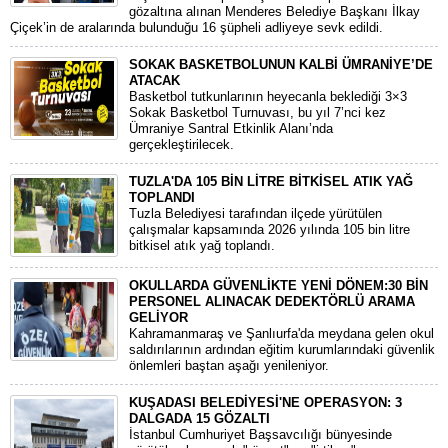
gözaltına alınan Menderes Belediye Başkanı İlkay
Çiçek’in de aralarında bulunduğu 16 şüpheli adliyeye sevk edildi.
SOKAK BASKETBOLUNUN KALBİ ÜMRANİYE’DE
ATACAK
Basketbol tutkunlarının heyecanla beklediği 3×3
Sokak Basketbol Turnuvası, bu yıl 7’nci kez
Ümraniye Santral Etkinlik Alanı’nda
gerçekleştirilecek.
TUZLA'DA 105 BİN LİTRE BİTKİSEL ATIK YAĞ
TOPLANDI
Tuzla Belediyesi tarafından ilçede yürütülen
çalışmalar kapsamında 2026 yılında 105 bin litre
bitkisel atık yağ toplandı.
OKULLARDA GÜVENLİKTE YENİ DÖNEM:30 BİN
PERSONEL ALINACAK DEDEKTÖRLÜ ARAMA
GELİYOR
​Kahramanmaraş ve Şanlıurfa'da meydana gelen okul
saldırılarının ardından eğitim kurumlarındaki güvenlik
önlemleri baştan aşağı yenileniyor.
KUŞADASI BELEDİYESİ'NE OPERASYON: 3
DALGADA 15 GÖZALTI
​İstanbul Cumhuriyet Başsavcılığı bünyesinde