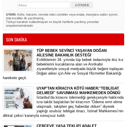
UYARI:
Küfür, hakaret, rencide edici cümleler veya imalar, inançlara saldırı içeren,
imla kuralları ile yazılmamış,
Türkçe karakter kullanılmayan ve büyük harflerle yazılmış yorumlar
onaylanmamaktadır.
SON DAKİKA
TÜP BEBEK SEVİNCİ YAŞAYAN DOĞAN
AİLESİNE BAKANLIK DESTEĞİ
​Evliliklerinin 34. yılında tüp bebek tedavisiyle ikiz kız
bebeklerini kucaklarına alan ve Anıtkabir
ziyaretleriyle sosyal medyada büyük beğeni toplayan
Doğan ailesi için Aile ve Sosyal Hizmetler Bakanlığı
harekete geçti.
UYAP'TAN KİRACIYA KÖTÜ HABER:''TEBLİGAT
GELMEDİ'' SAVUNMASI MAHKEMEDEN DÖNDÜ
​İstanbul’da kirasını ödemediği gerekçesiyle hakkında
icra takibi başlatılan bir kiracının “Ödeme emri elime
ulaşmadı, takipten geç haberdar oldum” diyerek
yaptığı usulsüz tebligat itirazı, İstinaf Mahkemesi’nin
dikkat çekici kararıyla sonuçsuz kaldı.
ÇERÇEVE YASA TEKLİFİ ADALET