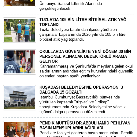
Ümraniye Santral Etkinlik Alanı’nda
gerçekleştirilecek.
TUZLA'DA 105 BİN LİTRE BİTKİSEL ATIK YAĞ
TOPLANDI
Tuzla Belediyesi tarafından ilçede yürütülen
çalışmalar kapsamında 2026 yılında 105 bin litre
bitkisel atık yağ toplandı.
OKULLARDA GÜVENLİKTE YENİ DÖNEM:30 BİN
PERSONEL ALINACAK DEDEKTÖRLÜ ARAMA
GELİYOR
​Kahramanmaraş ve Şanlıurfa'da meydana gelen okul
saldırılarının ardından eğitim kurumlarındaki güvenlik
önlemleri baştan aşağı yenileniyor.
KUŞADASI BELEDİYESİ'NE OPERASYON: 3
DALGADA 15 GÖZALTI
​İstanbul Cumhuriyet Başsavcılığı bünyesinde
yürütülen kapsamlı "rüşvet" ve "irtikap"
soruşturmasında Kuşadası Belediyesi’ne yönelik
üçüncü dalga operasyonu düzenlendi.
PENDİK MÜFTÜSÜ DR.ABDÜLHAMİD PEHLİVAN
BASIN MENSUPLARINI AĞIRLADI
​Pendik’te faaliyet gösteren basın mensupları, Pendik