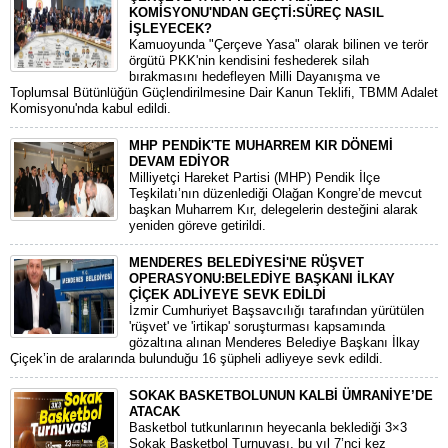
KOMİSYONU'NDAN GEÇTİ:SÜREÇ NASIL
İŞLEYECEK?
​Kamuoyunda "Çerçeve Yasa" olarak bilinen ve terör
örgütü PKK'nin kendisini feshederek silah
bırakmasını hedefleyen Milli Dayanışma ve
Toplumsal Bütünlüğün Güçlendirilmesine Dair Kanun Teklifi, TBMM Adalet
Komisyonu'nda kabul edildi.
MHP PENDİK'TE MUHARREM KIR DÖNEMİ
DEVAM EDİYOR
​Milliyetçi Hareket Partisi (MHP) Pendik İlçe
Teşkilatı’nın düzenlediği Olağan Kongre’de mevcut
başkan Muharrem Kır, delegelerin desteğini alarak
yeniden göreve getirildi.
MENDERES BELEDİYESİ'NE RÜŞVET
OPERASYONU:BELEDİYE BAŞKANI İLKAY
ÇİÇEK ADLİYEYE SEVK EDİLDİ
​İzmir Cumhuriyet Başsavcılığı tarafından yürütülen
'rüşvet' ve 'irtikap' soruşturması kapsamında
gözaltına alınan Menderes Belediye Başkanı İlkay
Çiçek’in de aralarında bulunduğu 16 şüpheli adliyeye sevk edildi.
SOKAK BASKETBOLUNUN KALBİ ÜMRANİYE’DE
ATACAK
Basketbol tutkunlarının heyecanla beklediği 3×3
Sokak Basketbol Turnuvası, bu yıl 7’nci kez