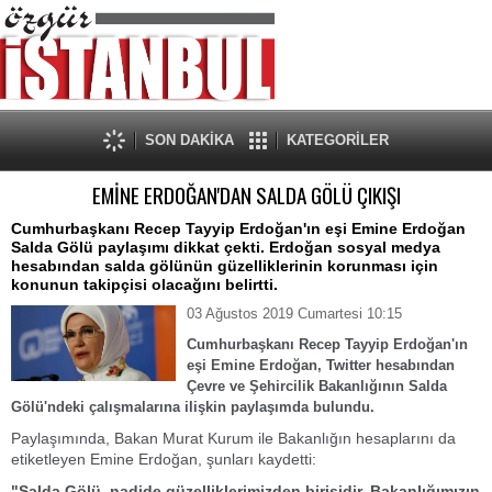
SON DAKİKA
KATEGORİLER
EMİNE ERDOĞAN'DAN SALDA GÖLÜ ÇIKIŞI
Cumhurbaşkanı Recep Tayyip Erdoğan'ın eşi Emine Erdoğan
Salda Gölü paylaşımı dikkat çekti. Erdoğan sosyal medya
hesabından salda gölünün güzelliklerinin korunması için
konunun takipçisi olacağını belirtti.
03 Ağustos 2019 Cumartesi 10:15
Cumhurbaşkanı Recep Tayyip Erdoğan'ın
eşi Emine Erdoğan, Twitter hesabından
Çevre ve Şehircilik Bakanlığının Salda
Gölü'ndeki çalışmalarına ilişkin paylaşımda bulundu.
Paylaşımında, Bakan Murat Kurum ile Bakanlığın hesaplarını da
etiketleyen Emine Erdoğan, şunları kaydetti:
"Salda Gölü, nadide güzelliklerimizden birisidir. Bakanlığımızın