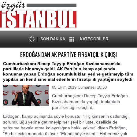
SON DAKİKA
KATEGORİLER
ERDOĞAN'DAN AK PARTİYE FIRSATÇILIK ÇIKIŞI
Cumhurbaşkanı Recep Tayyip Erdoğan Kızılcahamam'da
partililerle bir araya geldi. AK Parti'nin kamp açılışında
konuşma yapan Erdoğan sorumlulukları yerine getirmeyip tüm
yapılanları kendisine mal edenlerin fırsatçılık yaptığını söyledi.
05 Ekim 2019 Cumartesi 10:50
Cumhurbaşkanı Recep Tayyip Erdoğan
Kızılcahamam'da yaptığı toplantıda
partilileri ağır eleştirdi.
Erdoğan, kamp açılışında şöyle konuştu; "Hiç kimsenin üstlendiği
sorumluluğu yerine getirmeyip her şeyi bir üste, özellikle de
şahsıma havale etme kolaycılığına hakkı yoktur" diyen Erdoğan,
"Bu biz ciddi manada üzüyor. 'Efendi böyle istedi.' Haberimiz yok