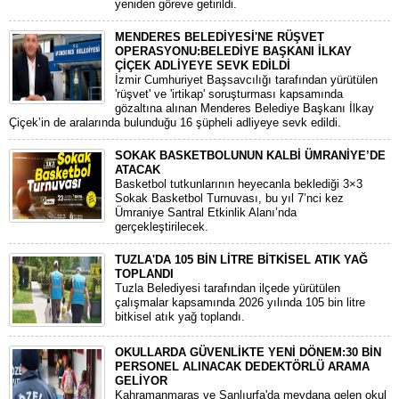
yeniden göreve getirildi.
MENDERES BELEDİYESİ'NE RÜŞVET
OPERASYONU:BELEDİYE BAŞKANI İLKAY
ÇİÇEK ADLİYEYE SEVK EDİLDİ
​İzmir Cumhuriyet Başsavcılığı tarafından yürütülen
'rüşvet' ve 'irtikap' soruşturması kapsamında
gözaltına alınan Menderes Belediye Başkanı İlkay
Çiçek’in de aralarında bulunduğu 16 şüpheli adliyeye sevk edildi.
SOKAK BASKETBOLUNUN KALBİ ÜMRANİYE’DE
ATACAK
Basketbol tutkunlarının heyecanla beklediği 3×3
Sokak Basketbol Turnuvası, bu yıl 7’nci kez
Ümraniye Santral Etkinlik Alanı’nda
gerçekleştirilecek.
TUZLA'DA 105 BİN LİTRE BİTKİSEL ATIK YAĞ
TOPLANDI
Tuzla Belediyesi tarafından ilçede yürütülen
çalışmalar kapsamında 2026 yılında 105 bin litre
bitkisel atık yağ toplandı.
OKULLARDA GÜVENLİKTE YENİ DÖNEM:30 BİN
PERSONEL ALINACAK DEDEKTÖRLÜ ARAMA
GELİYOR
​Kahramanmaraş ve Şanlıurfa'da meydana gelen okul