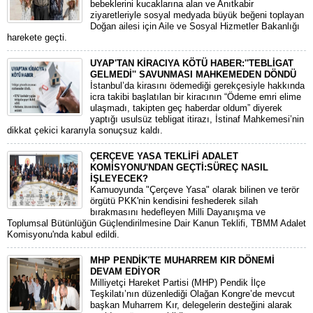
bebeklerini kucaklarına alan ve Anıtkabir
ziyaretleriyle sosyal medyada büyük beğeni toplayan
Doğan ailesi için Aile ve Sosyal Hizmetler Bakanlığı
harekete geçti.
UYAP'TAN KİRACIYA KÖTÜ HABER:''TEBLİGAT
GELMEDİ'' SAVUNMASI MAHKEMEDEN DÖNDÜ
​İstanbul’da kirasını ödemediği gerekçesiyle hakkında
icra takibi başlatılan bir kiracının “Ödeme emri elime
ulaşmadı, takipten geç haberdar oldum” diyerek
yaptığı usulsüz tebligat itirazı, İstinaf Mahkemesi’nin
dikkat çekici kararıyla sonuçsuz kaldı.
ÇERÇEVE YASA TEKLİFİ ADALET
KOMİSYONU'NDAN GEÇTİ:SÜREÇ NASIL
İŞLEYECEK?
​Kamuoyunda "Çerçeve Yasa" olarak bilinen ve terör
örgütü PKK'nin kendisini feshederek silah
bırakmasını hedefleyen Milli Dayanışma ve
Toplumsal Bütünlüğün Güçlendirilmesine Dair Kanun Teklifi, TBMM Adalet
Komisyonu'nda kabul edildi.
MHP PENDİK'TE MUHARREM KIR DÖNEMİ
DEVAM EDİYOR
​Milliyetçi Hareket Partisi (MHP) Pendik İlçe
Teşkilatı’nın düzenlediği Olağan Kongre’de mevcut
başkan Muharrem Kır, delegelerin desteğini alarak