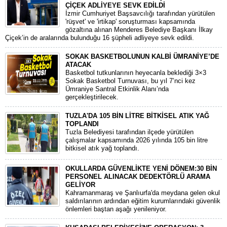
ÇİÇEK ADLİYEYE SEVK EDİLDİ
​İzmir Cumhuriyet Başsavcılığı tarafından yürütülen
'rüşvet' ve 'irtikap' soruşturması kapsamında
gözaltına alınan Menderes Belediye Başkanı İlkay
Çiçek’in de aralarında bulunduğu 16 şüpheli adliyeye sevk edildi.
SOKAK BASKETBOLUNUN KALBİ ÜMRANİYE’DE
ATACAK
Basketbol tutkunlarının heyecanla beklediği 3×3
Sokak Basketbol Turnuvası, bu yıl 7’nci kez
Ümraniye Santral Etkinlik Alanı’nda
gerçekleştirilecek.
TUZLA'DA 105 BİN LİTRE BİTKİSEL ATIK YAĞ
TOPLANDI
Tuzla Belediyesi tarafından ilçede yürütülen
çalışmalar kapsamında 2026 yılında 105 bin litre
bitkisel atık yağ toplandı.
OKULLARDA GÜVENLİKTE YENİ DÖNEM:30 BİN
PERSONEL ALINACAK DEDEKTÖRLÜ ARAMA
GELİYOR
​Kahramanmaraş ve Şanlıurfa'da meydana gelen okul
saldırılarının ardından eğitim kurumlarındaki güvenlik
önlemleri baştan aşağı yenileniyor.