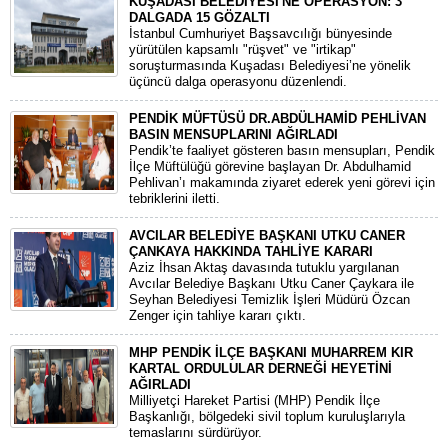
KUŞADASI BELEDİYESİ'NE OPERASYON: 3
DALGADA 15 GÖZALTI
​İstanbul Cumhuriyet Başsavcılığı bünyesinde
yürütülen kapsamlı "rüşvet" ve "irtikap"
soruşturmasında Kuşadası Belediyesi’ne yönelik
üçüncü dalga operasyonu düzenlendi.
PENDİK MÜFTÜSÜ DR.ABDÜLHAMİD PEHLİVAN
BASIN MENSUPLARINI AĞIRLADI
​Pendik’te faaliyet gösteren basın mensupları, Pendik
İlçe Müftülüğü görevine başlayan Dr. Abdulhamid
Pehlivan’ı makamında ziyaret ederek yeni görevi için
tebriklerini iletti.
AVCILAR BELEDİYE BAŞKANI UTKU CANER
ÇANKAYA HAKKINDA TAHLİYE KARARI
​Aziz İhsan Aktaş davasında tutuklu yargılanan
Avcılar Belediye Başkanı Utku Caner Çaykara ile
Seyhan Belediyesi Temizlik İşleri Müdürü Özcan
Zenger için tahliye kararı çıktı.
MHP PENDİK İLÇE BAŞKANI MUHARREM KIR
KARTAL ORDULULAR DERNEĞİ HEYETİNİ
AĞIRLADI
​Milliyetçi Hareket Partisi (MHP) Pendik İlçe
Başkanlığı, bölgedeki sivil toplum kuruluşlarıyla
temaslarını sürdürüyor.