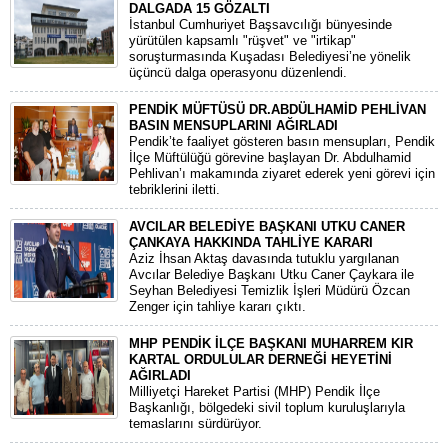
DALGADA 15 GÖZALTI
​İstanbul Cumhuriyet Başsavcılığı bünyesinde
yürütülen kapsamlı "rüşvet" ve "irtikap"
soruşturmasında Kuşadası Belediyesi’ne yönelik
üçüncü dalga operasyonu düzenlendi.
PENDİK MÜFTÜSÜ DR.ABDÜLHAMİD PEHLİVAN
BASIN MENSUPLARINI AĞIRLADI
​Pendik’te faaliyet gösteren basın mensupları, Pendik
İlçe Müftülüğü görevine başlayan Dr. Abdulhamid
Pehlivan’ı makamında ziyaret ederek yeni görevi için
tebriklerini iletti.
AVCILAR BELEDİYE BAŞKANI UTKU CANER
ÇANKAYA HAKKINDA TAHLİYE KARARI
​Aziz İhsan Aktaş davasında tutuklu yargılanan
Avcılar Belediye Başkanı Utku Caner Çaykara ile
Seyhan Belediyesi Temizlik İşleri Müdürü Özcan
Zenger için tahliye kararı çıktı.
MHP PENDİK İLÇE BAŞKANI MUHARREM KIR
KARTAL ORDULULAR DERNEĞİ HEYETİNİ
AĞIRLADI
​Milliyetçi Hareket Partisi (MHP) Pendik İlçe
Başkanlığı, bölgedeki sivil toplum kuruluşlarıyla
temaslarını sürdürüyor.