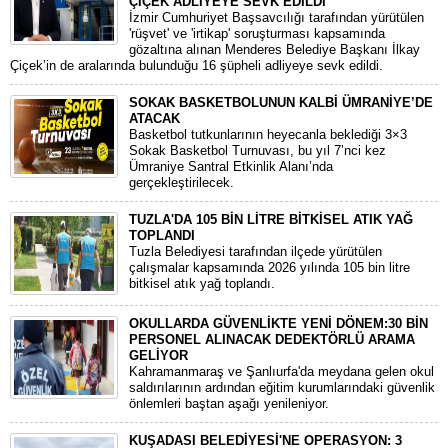
ÇİÇEK ADLİYEYE SEVK EDİLDİ
​İzmir Cumhuriyet Başsavcılığı tarafından yürütülen
'rüşvet' ve 'irtikap' soruşturması kapsamında
gözaltına alınan Menderes Belediye Başkanı İlkay
Çiçek’in de aralarında bulunduğu 16 şüpheli adliyeye sevk edildi.
SOKAK BASKETBOLUNUN KALBİ ÜMRANİYE’DE
ATACAK
Basketbol tutkunlarının heyecanla beklediği 3×3
Sokak Basketbol Turnuvası, bu yıl 7’nci kez
Ümraniye Santral Etkinlik Alanı’nda
gerçekleştirilecek.
TUZLA'DA 105 BİN LİTRE BİTKİSEL ATIK YAĞ
TOPLANDI
Tuzla Belediyesi tarafından ilçede yürütülen
çalışmalar kapsamında 2026 yılında 105 bin litre
bitkisel atık yağ toplandı.
OKULLARDA GÜVENLİKTE YENİ DÖNEM:30 BİN
PERSONEL ALINACAK DEDEKTÖRLÜ ARAMA
GELİYOR
​Kahramanmaraş ve Şanlıurfa'da meydana gelen okul
saldırılarının ardından eğitim kurumlarındaki güvenlik
önlemleri baştan aşağı yenileniyor.
KUŞADASI BELEDİYESİ'NE OPERASYON: 3