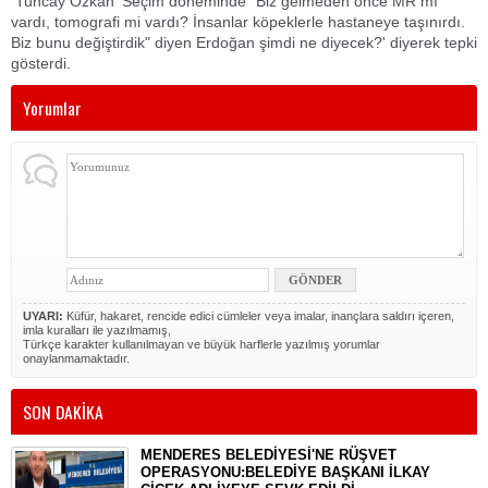
Tuncay Özkan 'Seçim döneminde "Biz gelmeden önce MR mı
vardı, tomografi mi vardı? İnsanlar köpeklerle hastaneye taşınırdı.
Biz bunu değiştirdik" diyen Erdoğan şimdi ne diyecek?' diyerek tepki
gösterdi.
Yorumlar
UYARI:
Küfür, hakaret, rencide edici cümleler veya imalar, inançlara saldırı içeren,
imla kuralları ile yazılmamış,
Türkçe karakter kullanılmayan ve büyük harflerle yazılmış yorumlar
onaylanmamaktadır.
SON DAKİKA
MENDERES BELEDİYESİ'NE RÜŞVET
OPERASYONU:BELEDİYE BAŞKANI İLKAY