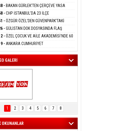
DANMAK
RLADI
N DEV YATIRIM!
48 -
BAKAN GÜRLEK'TEN ÇERÇEVE YASA
KLAMASI:''KIRMIZI ÇİZGİMİZ ŞEHİT AİLELERİ
58 -
CHP İSTANBUL'DA 23 İLÇE
GAZİLERİMİZİN HASSASİYETİDİR''
eltem Kaynas
KANLIĞI'NDA ATAMALAR GERÇEKLEŞTİ
51 -
ÖZGÜR ÖZEL'DEN GÜVENPARK'TAKİ
FFETMEYECEĞİM!
İLERE DESTEK:''SONUÇ ALANA KADAR
26 -
GÜLİSTAN DOK DOSYASINDA FLAŞ
ANIZDAYIZ''
İŞME: 2 DALGIÇ DELİL KARARTMA
12 -
ÖZEL ÇOCUK VE AİLE AKADEMİSİ'NDE 60
LAMASIYLA TUTUTKLANDI
UĞA HİZMET VERİLDİ
19 -
ANKARA CUMHURİYET
SAVCILIĞINDAN ÖZGÜR ÖZEL VE VELİ
ABA HAKKINDA FEZLEKE
EO GALERİ
ARTAL ENGELSİZ 
AŞAM FESTİVALİ 
1
2
3
4
5
6
7
8
KONSERİ 
LEYİCİLERİ MEST 
ETTİ
K OKUNANLAR