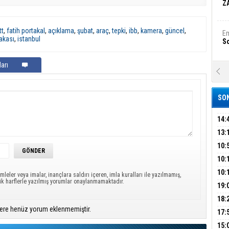
Z
tt
,
fatih portakal
,
açıklama
,
şubat
,
araç
,
tepki
,
ibb
,
kamera
,
güncel
,
Em
akası
,
istanbul
S
arı
A
Ka
Şi
SON
Şi
B
14:
OPE
13:
ADL
ÜMR
10:
Ha
Bi
YAĞ
10:
BİN
10:
mleler veya imalar, inançlara saldırı içeren, imla kuralları ile yazılmamış,
ük harflerle yazılmış yorumlar onaylanmamaktadır.
GEL
DAL
19:
Ez
S
PEH
18:
ere henüz yorum eklenmemiştir.
ÇAN
17:
KIR
B
15: