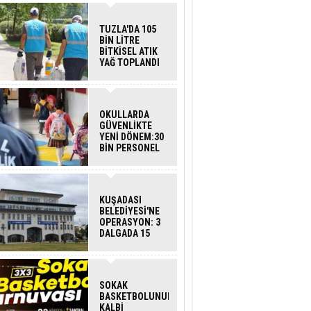
TUZLA'DA 105
BİN LİTRE
BİTKİSEL ATIK
YAĞ TOPLANDI
OKULLARDA
GÜVENLİKTE
YENİ DÖNEM:30
BİN PERSONEL
ALINACAK
DEDEKTÖRLÜ
ARAMA GELİYOR
KUŞADASI
BELEDİYESİ'NE
OPERASYON: 3
DALGADA 15
GÖZALTI
SOKAK
BASKETBOLUNUN
KALBİ