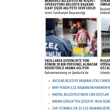
MENDERES BELEDİYESİ'NE RÜŞVET
SOKAK
OPERASYONU:BELEDİYE BAŞKANI
ÜMRAN
İLKAY ÇİÇEK ADLİYEYE SEVK EDİLDİ
Basket
​İzmir Cumhuriyet Başsavcılığı
bekled
tarafından yürütülen 'rüşvet' ve 'irtikap'
Turnuva
soruşturması kapsamında gözaltına
Santral
alınan Menderes Belediye Başkanı İlkay
gerçekl
Çiçek’in de aralarında bulunduğu 16
şüpheli adliyeye sevk edildi.
OKULLARDA GÜVENLİKTE YENİ
KUŞAD
DÖNEM:30 BİN PERSONEL ALINACAK
OPERA
DEDEKTÖRLÜ ARAMA GELİYOR
GÖZAL
​Kahramanmaraş ve Şanlıurfa'da
​İstanb
meydana gelen okul saldırılarının
bünyes
ardından eğitim kurumlarındaki
"rüşvet
AVCILAR BELEDİYE BAŞKANI UTKU CANE
güvenlik önlemleri baştan aşağı
Kuşada
yenileniyor.
dalga 
MHP PENDİK İLÇE BAŞKANI MUHARREM KI
KARTAL BELEDİYESİ’NDEN CAN DOSTLAR İ
BAKAN GÜRLEK'TEN ÇERÇEVE YASA AÇIKLA
HASSASİYETİDİR''
CHP İSTANBUL'DA 23 İLÇE BAŞKANLIĞI'