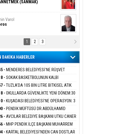
ANNETMEK (SANMAK)
in Varol
oros
1
2
3
NALİZ/ ODABAŞ
ranlık DNA Kuşaklararası
ddetin Biyolojik Faturası
 DAKİKA HABERLER
yar Adıyaman
en Bu Sahaya Sığmazam
45 -
MENDERES BELEDİYESİ'NE RÜŞVET
RASYONU:BELEDİYE BAŞKANI İLKAY ÇİÇEK
18 -
SOKAK BASKETBOLUNUN KALBİ
İYEYE SEVK EDİLDİ
ANİYE’DE ATACAK
57 -
TUZLA'DA 105 BİN LİTRE BİTKİSEL ATIK
san Ali Çölük
r Satırın İçindeki İnsan
 TOPLANDI
18 -
OKULLARDA GÜVENLİKTE YENİ DÖNEM:30
 PERSONEL ALINACAK DEDEKTÖRLÜ ARAMA
10 -
KUŞADASI BELEDİYESİ'NE OPERASYON: 3
İYOR
GADA 15 GÖZALTI
00 -
PENDİK MÜFTÜSÜ DR.ABDÜLHAMİD
gi Kılıç
İVAS: ATEŞE ATILAN VİCDAN
LİVAN BASIN MENSUPLARINI AĞIRLADI
26 -
AVCILAR BELEDİYE BAŞKANI UTKU CANER
KAYA HAKKINDA TAHLİYE KARARI
56 -
MHP PENDİK İLÇE BAŞKANI MUHARREM
 KARTAL ORDULULAR DERNEĞİ HEYETİNİ
ARIŞ BAŞARSLAN
04 -
KARTAL BELEDİYESİ’NDEN CAN DOSTLAR