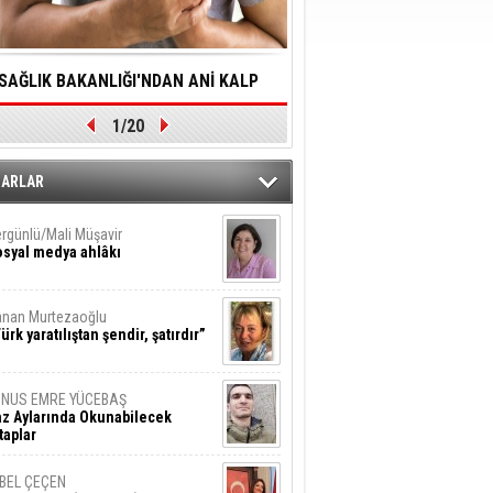
SAĞLIK BAKANLIĞI'NDAN ANİ KALP
YALNIZLIK YAŞLI BİREY
1/20
DURMALARINA HIZLI MÜDAHALE
SORUNLARA NEDEN OL
DİLMESİNE YÖNELİK ÖNLENMESİ İÇİN
ZARLAR
ÖNEMLİ ADIM
rgünlü/Mali Müşavir
syal medya ahlâkı
nan Murtezaoğlu
ürk yaratılıştan şendir, şatırdır”
UNUS EMRE YÜCEBAŞ
z Aylarında Okunabilecek
taplar
İBEL ÇEÇEN