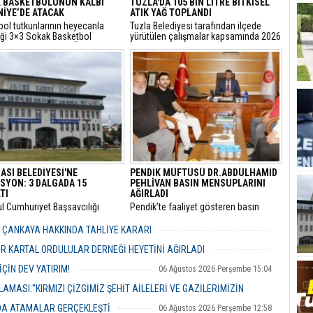
 BASKETBOLUNUN KALBİ
TUZLA'DA 105 BİN LİTRE BİTKİSEL
İYE’DE ATACAK
ATIK YAĞ TOPLANDI
bol tutkunlarının heyecanla
Tuzla Belediyesi tarafından ilçede
iği 3×3 Sokak Basketbol
yürütülen çalışmalar kapsamında 2026
sı, bu yıl 7’nci kez Ümraniye
yılında 105 bin litre bitkisel atık yağ
 Etkinlik Alanı’nda
toplandı.
eştirilecek.
ASI BELEDİYESİ'NE
PENDİK MÜFTÜSÜ DR.ABDÜLHAMİD
SYON: 3 DALGADA 15
PEHLİVAN BASIN MENSUPLARINI
TI
AĞIRLADI
ul Cumhuriyet Başsavcılığı
​Pendik’te faaliyet gösteren basın
inde yürütülen kapsamlı
mensupları, Pendik İlçe Müftülüğü
" ve "irtikap" soruşturmasında
görevine başlayan Dr. Abdulhamid
R ÇANKAYA HAKKINDA TAHLİYE KARARI
sı Belediyesi’ne yönelik üçüncü
Pehlivan’ı makamında ziyaret ederek
06 Ağustos 2026 Perşembe 18:26
operasyonu düzenlendi.
yeni görevi için tebriklerini iletti.
R KARTAL ORDULULAR DERNEĞİ HEYETİNİ AĞIRLADI
06 Ağustos 2026 Perşembe 17:56
ÇİN DEV YATIRIM!
06 Ağustos 2026 Perşembe 15:04
MASI:''KIRMIZI ÇİZGİMİZ ŞEHİT AİLELERİ VE GAZİLERİMİZİN
NDA ATAMALAR GERÇEKLEŞTİ
06 Ağustos 2026 Perşembe 12:58