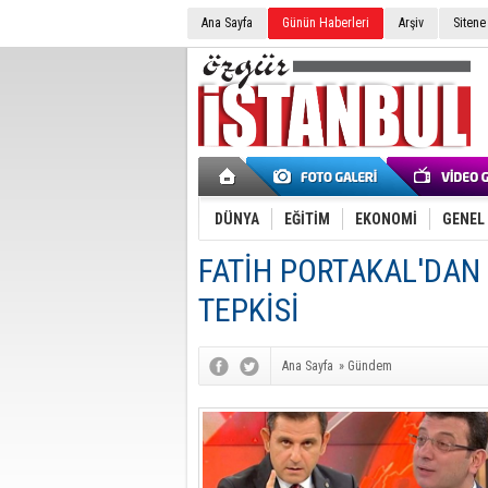
Ana Sayfa
Günün Haberleri
Arşiv
Sitene
DÜNYA
EĞİTİM
EKONOMİ
GENEL
FATİH PORTAKAL'DAN
TEPKİSİ
Ana Sayfa
»
Gündem