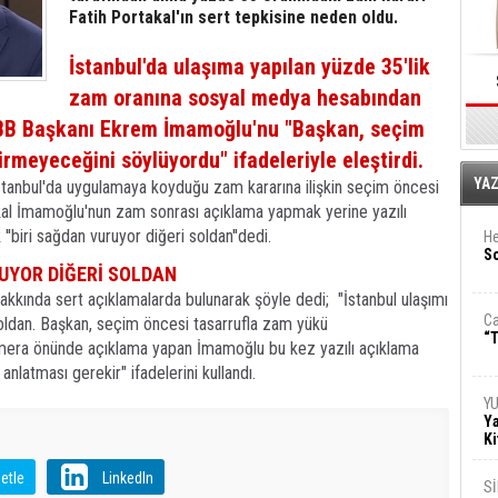
Fatih Portakal'ın sert tepkisine neden oldu.
İstanbul'da ulaşıma yapılan yüzde 35'lik
zam oranına sosyal medya hesabından
 İBB Başkanı Ekrem İmamoğlu'nu "Başkan, seçim
rmeyeceğini söylüyordu" ifadeleriyle eleştirdi.
E
YA
stanbul'da uygulamaya koyduğu zam kararına ilişkin seçim öncesi
takal İmamoğlu'nun zam sonrası açıklama yapmak yerine yazılı
''biri sağdan vuruyor diğeri soldan''dedi.
He
So
UYOR DİĞERİ SOLDAN
kında sert açıklamalarda bulunarak şöyle dedi; "İstanbul ulaşımı
Ca
soldan. Başkan, seçim öncesi tasarrufla zam yükü
“T
mera önünde açıklama yapan İmamoğlu bu kez yazılı açıklama
anlatması gerekir" ifadelerini kullandı.
Y
Ya
Ki
etle
LinkedIn
S