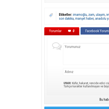
Etiketler:
imamoğlu
,
zam
,
ulaşım
,
ie
son dakika
,
manşet haber
,
anadolu y
Yorumlar
0
Facebook Yoruml
UYARI:
Küfür, hakaret, rencide edici cü
Türkçe karakter kullanılmayan ve büy
Bu hab