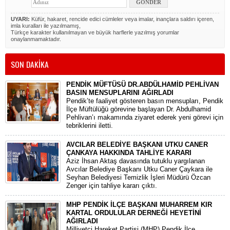
UYARI:
Küfür, hakaret, rencide edici cümleler veya imalar, inançlara saldırı içeren,
imla kuralları ile yazılmamış,
Türkçe karakter kullanılmayan ve büyük harflerle yazılmış yorumlar
onaylanmamaktadır.
SON DAKİKA
PENDİK MÜFTÜSÜ DR.ABDÜLHAMİD PEHLİVAN
BASIN MENSUPLARINI AĞIRLADI
​Pendik’te faaliyet gösteren basın mensupları, Pendik
İlçe Müftülüğü görevine başlayan Dr. Abdulhamid
Pehlivan’ı makamında ziyaret ederek yeni görevi için
tebriklerini iletti.
AVCILAR BELEDİYE BAŞKANI UTKU CANER
ÇANKAYA HAKKINDA TAHLİYE KARARI
​Aziz İhsan Aktaş davasında tutuklu yargılanan
Avcılar Belediye Başkanı Utku Caner Çaykara ile
Seyhan Belediyesi Temizlik İşleri Müdürü Özcan
Zenger için tahliye kararı çıktı.
MHP PENDİK İLÇE BAŞKANI MUHARREM KIR
KARTAL ORDULULAR DERNEĞİ HEYETİNİ
AĞIRLADI
​Milliyetçi Hareket Partisi (MHP) Pendik İlçe