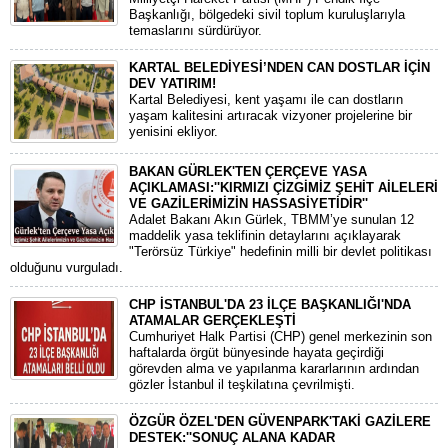
Başkanlığı, bölgedeki sivil toplum kuruluşlarıyla
temaslarını sürdürüyor.
KARTAL BELEDİYESİ’NDEN CAN DOSTLAR İÇİN
DEV YATIRIM!
Kartal Belediyesi, kent yaşamı ile can dostların
yaşam kalitesini artıracak vizyoner projelerine bir
yenisini ekliyor.
BAKAN GÜRLEK'TEN ÇERÇEVE YASA
AÇIKLAMASI:''KIRMIZI ÇİZGİMİZ ŞEHİT AİLELERİ
VE GAZİLERİMİZİN HASSASİYETİDİR''
Adalet Bakanı Akın Gürlek, TBMM’ye sunulan 12
maddelik yasa teklifinin detaylarını açıklayarak
"Terörsüz Türkiye" hedefinin milli bir devlet politikası
olduğunu vurguladı.
CHP İSTANBUL'DA 23 İLÇE BAŞKANLIĞI'NDA
ATAMALAR GERÇEKLEŞTİ
​Cumhuriyet Halk Partisi (CHP) genel merkezinin son
haftalarda örgüt bünyesinde hayata geçirdiği
görevden alma ve yapılanma kararlarının ardından
gözler İstanbul il teşkilatına çevrilmişti.
ÖZGÜR ÖZEL'DEN GÜVENPARK'TAKİ GAZİLERE
DESTEK:''SONUÇ ALANA KADAR