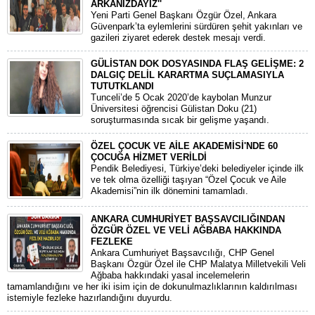
ARKANIZDAYIZ''
​Yeni Parti Genel Başkanı Özgür Özel, Ankara
Güvenpark’ta eylemlerini sürdüren şehit yakınları ve
gazileri ziyaret ederek destek mesajı verdi.
GÜLİSTAN DOK DOSYASINDA FLAŞ GELİŞME: 2
DALGIÇ DELİL KARARTMA SUÇLAMASIYLA
TUTUTKLANDI
​Tunceli’de 5 Ocak 2020’de kaybolan Munzur
Üniversitesi öğrencisi Gülistan Doku (21)
soruşturmasında sıcak bir gelişme yaşandı.
ÖZEL ÇOCUK VE AİLE AKADEMİSİ'NDE 60
ÇOCUĞA HİZMET VERİLDİ
Pendik Belediyesi, Türkiye’deki belediyeler içinde ilk
ve tek olma özelliği taşıyan “Özel Çocuk ve Aile
Akademisi”nin ilk dönemini tamamladı.
ANKARA CUMHURİYET BAŞSAVCILIĞINDAN
ÖZGÜR ÖZEL VE VELİ AĞBABA HAKKINDA
FEZLEKE
​Ankara Cumhuriyet Başsavcılığı, CHP Genel
Başkanı Özgür Özel ile CHP Malatya Milletvekili Veli
Ağbaba hakkındaki yasal incelemelerin
tamamlandığını ve her iki isim için de dokunulmazlıklarının kaldırılması
istemiyle fezleke hazırlandığını duyurdu.