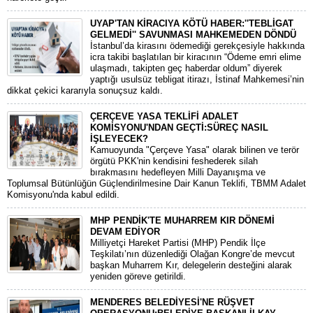
UYAP'TAN KİRACIYA KÖTÜ HABER:''TEBLİGAT
GELMEDİ'' SAVUNMASI MAHKEMEDEN DÖNDÜ
​İstanbul’da kirasını ödemediği gerekçesiyle hakkında
icra takibi başlatılan bir kiracının “Ödeme emri elime
ulaşmadı, takipten geç haberdar oldum” diyerek
yaptığı usulsüz tebligat itirazı, İstinaf Mahkemesi’nin
dikkat çekici kararıyla sonuçsuz kaldı.
ÇERÇEVE YASA TEKLİFİ ADALET
KOMİSYONU'NDAN GEÇTİ:SÜREÇ NASIL
İŞLEYECEK?
​Kamuoyunda "Çerçeve Yasa" olarak bilinen ve terör
örgütü PKK'nin kendisini feshederek silah
bırakmasını hedefleyen Milli Dayanışma ve
Toplumsal Bütünlüğün Güçlendirilmesine Dair Kanun Teklifi, TBMM Adalet
Komisyonu'nda kabul edildi.
MHP PENDİK'TE MUHARREM KIR DÖNEMİ
DEVAM EDİYOR
​Milliyetçi Hareket Partisi (MHP) Pendik İlçe
Teşkilatı’nın düzenlediği Olağan Kongre’de mevcut
başkan Muharrem Kır, delegelerin desteğini alarak
yeniden göreve getirildi.
MENDERES BELEDİYESİ'NE RÜŞVET