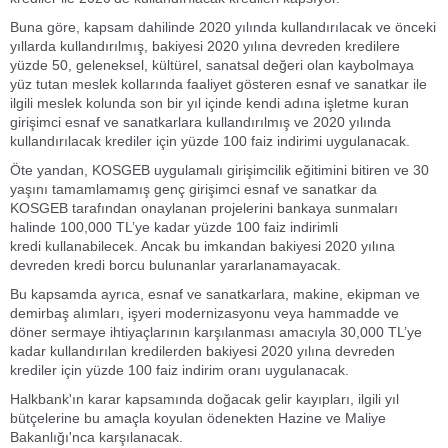
Buna göre, kapsam dahilinde 2020 yılında kullandırılacak ve önceki
yıllarda kullandırılmış, bakiyesi 2020 yılına devreden kredilere
yüzde 50, geleneksel, kültürel, sanatsal değeri olan kaybolmaya
yüz tutan meslek kollarında faaliyet gösteren esnaf ve sanatkar ile
ilgili meslek kolunda son bir yıl içinde kendi adına işletme kuran
girişimci esnaf ve sanatkarlara kullandırılmış ve 2020 yılında
kullandırılacak krediler için yüzde 100 faiz indirimi uygulanacak.
Öte yandan, KOSGEB uygulamalı girişimcilik eğitimini bitiren ve 30
yaşını tamamlamamış genç girişimci esnaf ve sanatkar da
KOSGEB tarafından onaylanan projelerini bankaya sunmaları
halinde 100,000 TL’ye kadar yüzde 100 faiz indirimli
kredi kullanabilecek. Ancak bu imkandan bakiyesi 2020 yılına
devreden kredi borcu bulunanlar yararlanamayacak.
Bu kapsamda ayrıca, esnaf ve sanatkarlara, makine, ekipman ve
demirbaş alımları, işyeri modernizasyonu veya hammadde ve
döner sermaye ihtiyaçlarının karşılanması amacıyla 30,000 TL’ye
kadar kullandırılan kredilerden bakiyesi 2020 yılına devreden
krediler için yüzde 100 faiz indirim oranı uygulanacak.
Halkbank'ın karar kapsamında doğacak gelir kayıpları, ilgili yıl
bütçelerine bu amaçla koyulan ödenekten Hazine ve Maliye
Bakanlığı'nca karşılanacak.