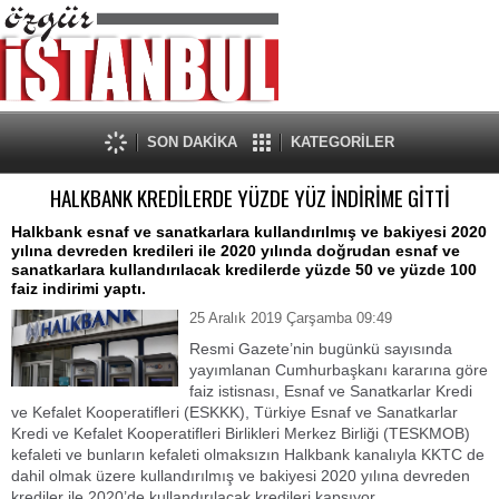
SON DAKİKA
KATEGORİLER
HALKBANK KREDİLERDE YÜZDE YÜZ İNDİRİME GİTTİ
Halkbank esnaf ve sanatkarlara kullandırılmış ve bakiyesi 2020
yılına devreden kredileri ile 2020 yılında doğrudan esnaf ve
sanatkarlara kullandırılacak kredilerde yüzde 50 ve yüzde 100
faiz indirimi yaptı.
25 Aralık 2019 Çarşamba 09:49
Resmi Gazete’nin bugünkü sayısında
yayımlanan Cumhurbaşkanı kararına göre
faiz istisnası, Esnaf ve Sanatkarlar Kredi
ve Kefalet Kooperatifleri (ESKKK), Türkiye Esnaf ve Sanatkarlar
Kredi ve Kefalet Kooperatifleri Birlikleri Merkez Birliği (TESKMOB)
kefaleti ve bunların kefaleti olmaksızın Halkbank kanalıyla KKTC de
dahil olmak üzere kullandırılmış ve bakiyesi 2020 yılına devreden
krediler ile 2020’de kullandırılacak kredileri kapsıyor.