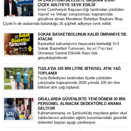
OPERASYONU:BELEDİYE BAŞKANI İLKAY
ÇİÇEK ADLİYEYE SEVK EDİLDİ
​İzmir Cumhuriyet Başsavcılığı tarafından yürütülen
'rüşvet' ve 'irtikap' soruşturması kapsamında
gözaltına alınan Menderes Belediye Başkanı İlkay
Çiçek’in de aralarında bulunduğu 16 şüpheli adliyeye sevk edildi.
SOKAK BASKETBOLUNUN KALBİ ÜMRANİYE’DE
ATACAK
Basketbol tutkunlarının heyecanla beklediği 3×3
Sokak Basketbol Turnuvası, bu yıl 7’nci kez
Ümraniye Santral Etkinlik Alanı’nda
gerçekleştirilecek.
TUZLA'DA 105 BİN LİTRE BİTKİSEL ATIK YAĞ
TOPLANDI
Tuzla Belediyesi tarafından ilçede yürütülen
çalışmalar kapsamında 2026 yılında 105 bin litre
bitkisel atık yağ toplandı.
OKULLARDA GÜVENLİKTE YENİ DÖNEM:30 BİN
PERSONEL ALINACAK DEDEKTÖRLÜ ARAMA
GELİYOR
​Kahramanmaraş ve Şanlıurfa'da meydana gelen okul
saldırılarının ardından eğitim kurumlarındaki güvenlik
önlemleri baştan aşağı yenileniyor.